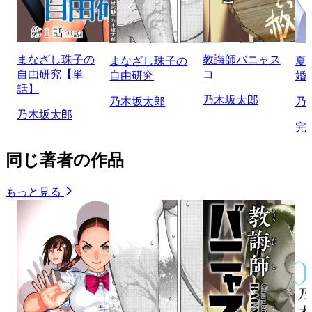
まなざし珠子の
教誨師バニャス
まなざし珠子の
夏
自由研究【単
コ
自由研究
婚
話】
乃木坂太郎
乃木坂太郎
乃
乃木坂太郎
完
同じ著者の作品
もっと見る