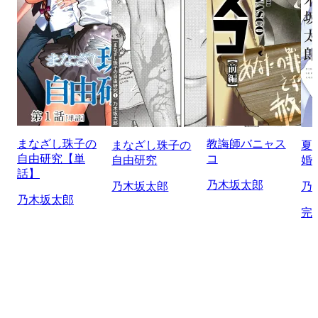
まなざし珠子の
教誨師バニャス
まなざし珠子の
夏
自由研究【単
コ
自由研究
婚
話】
乃木坂太郎
乃木坂太郎
乃
乃木坂太郎
完