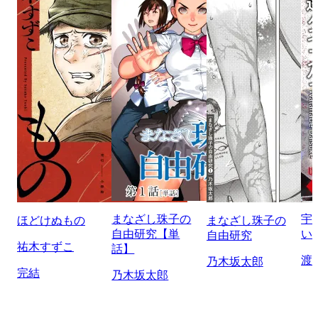
まなざし珠子の
宇
ほどけぬもの
まなざし珠子の
自由研究【単
い
自由研究
祐木すずこ
話】
渡
乃木坂太郎
完結
乃木坂太郎