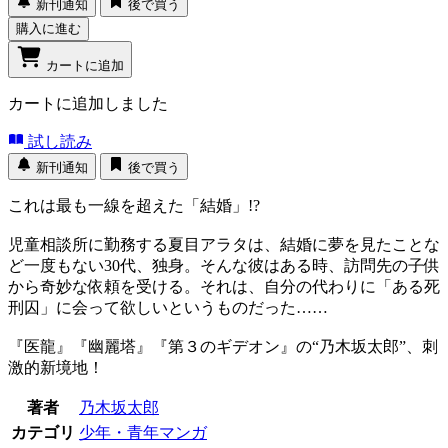
新刊通知
後で買う
購入に進む
カートに追加
カートに追加しました
試し読み
新刊通知
後で買う
これは最も一線を超えた「結婚」!?
児童相談所に勤務する夏目アラタは、結婚に夢を見たことな
ど一度もない30代、独身。そんな彼はある時、訪問先の子供
から奇妙な依頼を受ける。それは、自分の代わりに「ある死
刑囚」に会って欲しいというものだった……
『医龍』『幽麗塔』『第３のギデオン』の“乃木坂太郎”、刺
激的新境地！
著者
乃木坂太郎
カテゴリ
少年・青年マンガ