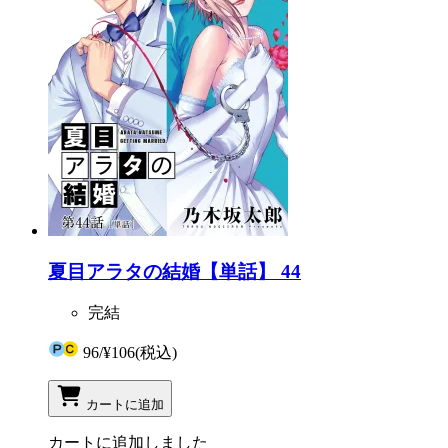
夏目アラタの結婚【単話】 44
完結
96
/
¥106
(税込)
カートに追加
カートに追加しました