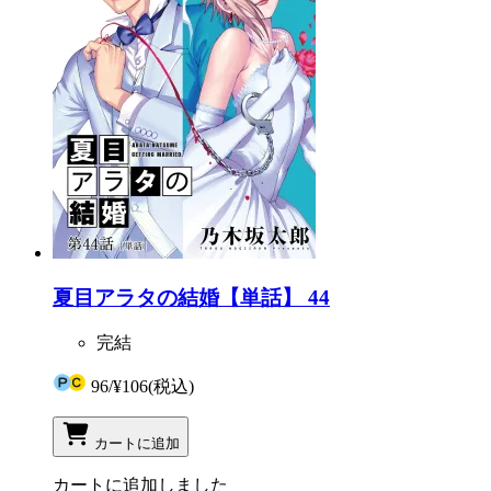
夏目アラタの結婚【単話】 44
完結
96
/
¥106
(税込)
カートに追加
カートに追加しました