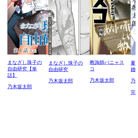
まなざし珠子の
教誨師バニャス
まなざし珠子の
夏
自由研究【単
コ
自由研究
婚
話】
乃木坂太郎
乃木坂太郎
乃
乃木坂太郎
完