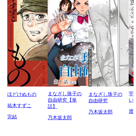
まなざし珠子の
宇
ほどけぬもの
まなざし珠子の
自由研究【単
い
自由研究
祐木すずこ
話】
渡
乃木坂太郎
完結
乃木坂太郎