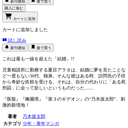
新刊通知
後で買う
購入に進む
カートに追加
カートに追加しました
試し読み
新刊通知
後で買う
これは最も一線を超えた「結婚」!?
児童相談所に勤務する夏目アラタは、結婚に夢を見たことな
ど一度もない30代、独身。そんな彼はある時、訪問先の子供
から奇妙な依頼を受ける。それは、自分の代わりに「ある死
刑囚」に会って欲しいというものだった……
『医龍』『幽麗塔』『第３のギデオン』の“乃木坂太郎”、刺
激的新境地！
著者
乃木坂太郎
カテゴリ
少年・青年マンガ