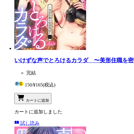
いけずな声でとろけるカラダ 〜美形住職を密着
完結
150
/
¥165
(税込)
カートに追加
カートに追加しました
試し読み