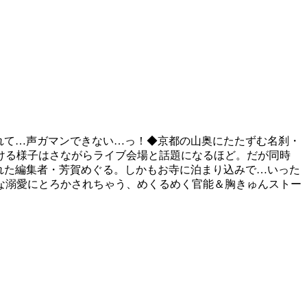
れて…声ガマンできない…っ！◆京都の山奥にたたずむ名刹・
ける様子はさながらライブ会場と話題になるほど。だが同時
れた編集者・芳賀めぐる。しかもお寺に泊まり込みで…いった
な溺愛にとろかされちゃう、めくるめく官能＆胸きゅんストー