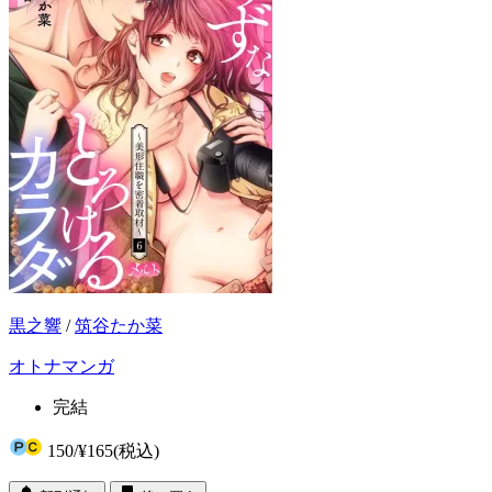
黒之響
/
筑谷たか菜
オトナマンガ
完結
150
/
¥165
(税込)