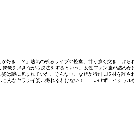
っちが好き…？」熱気の残るライブの控室。甘く強く突き上げら
り琵琶を弾きながら説法をするという。女性ファン達が詰めか
”の姿は謎に包まれていた。そんな中、なぜか特別に取材を許さ
…こんなヤラシイ姿…撮れるわけない！――いけず＝イジワル