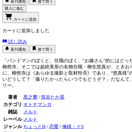
新刊通知
後で買う
購入に進む
カートに追加
カートに追加しました
試し読み
新刊通知
後で買う
「バンドマンのぼくと、住職のぼく、“お嫁さん”的にはど
柳然寺。そこでは超絶美形の名物住職・柳生悠真が、ときお
に、柳然寺は《あらゆる撮影と取材拒否》であり、“悠真様
いどうして？「撮りたかったらいつでもどうぞ？」だなんて
リー。
著者
黒之響
/
筑谷たか菜
カテゴリ
オトナマンガ
雑誌
メルト
レーベル
メルト
ジャンル
ちょっとH
/
恋愛
/
俺様・ドS