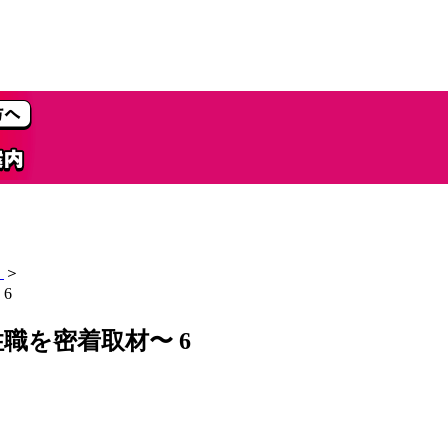
＞
6
職を密着取材〜 6