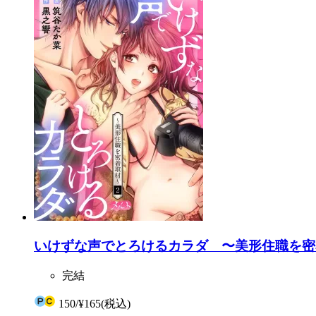
いけずな声でとろけるカラダ 〜美形住職を密着
完結
150
/
¥165
(税込)