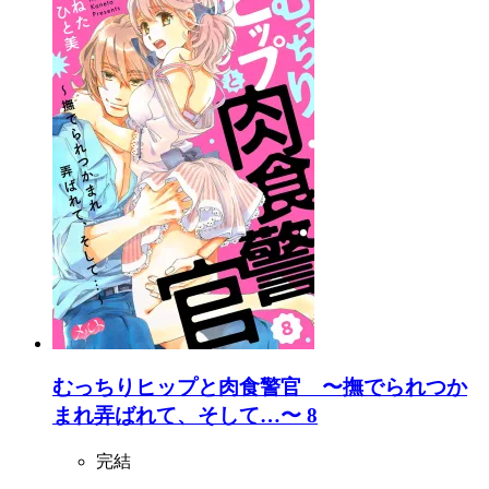
むっちりヒップと肉食警官 〜撫でられつか
まれ弄ばれて、そして…〜 8
完結