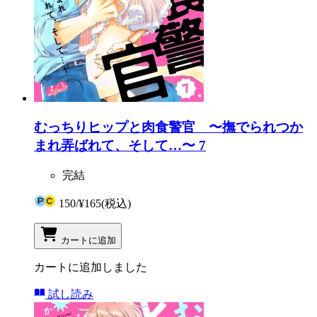
むっちりヒップと肉食警官 〜撫でられつか
まれ弄ばれて、そして…〜 7
完結
150
/
¥165
(税込)
カートに追加
カートに追加しました
試し読み