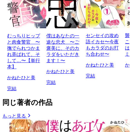
センセイの攻め
襲
むっちりヒップ
僕はあなたの一
語イカセ〜今夜
こ
と肉食警官 〜
途な忠犬 〜ご
もカラダのお打
は
撫でられつかま
褒美に、そのカ
ち合わせ〜
ミ
れ弄ばれて、そ
ラダをいただき
して…〜【単行
ます！〜
かねたひと美
か
本】
かねたひと美
完結
かねたひと美
完結
完結
同じ著者の作品
もっと見る