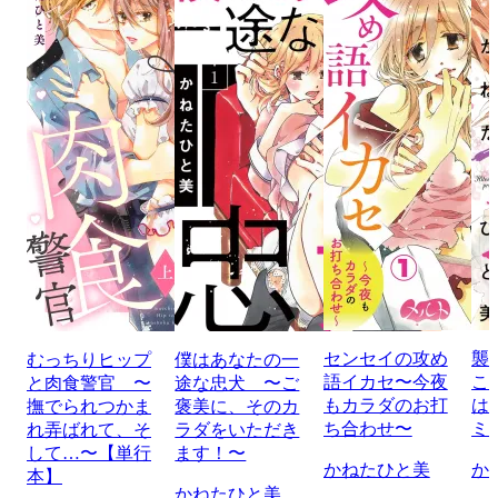
センセイの攻め
襲
むっちりヒップ
僕はあなたの一
語イカセ〜今夜
こ
と肉食警官 〜
途な忠犬 〜ご
もカラダのお打
は
撫でられつかま
褒美に、そのカ
ち合わせ〜
ミ
れ弄ばれて、そ
ラダをいただき
して…〜【単行
ます！〜
かねたひと美
か
本】
かねたひと美