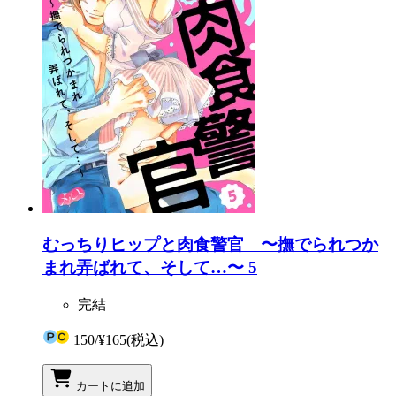
むっちりヒップと肉食警官 〜撫でられつか
まれ弄ばれて、そして…〜 5
完結
150
/
¥165
(税込)
カートに追加