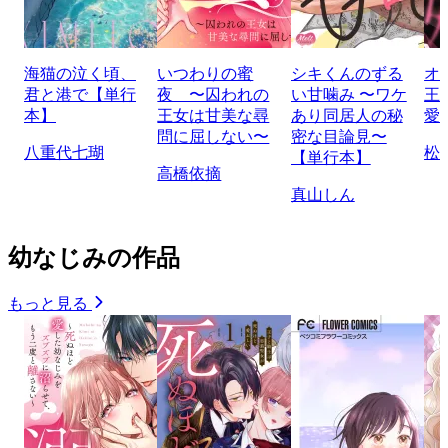
海猫の泣く頃、
いつわりの蜜
シキくんのずる
オ
君と港で【単行
夜 〜囚われの
い甘噛み 〜ワケ
王
本】
王女は甘美な尋
あり同居人の秘
愛
問に屈しない〜
密な目論見〜
八重代七瑚
松
【単行本】
高橋依摘
真山しん
幼なじみの作品
もっと見る