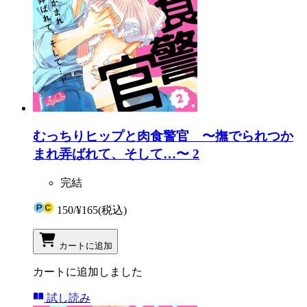
むっちりヒップと肉食警官 〜撫でられつか
まれ弄ばれて、そして…〜 2
完結
150
/
¥165
(税込)
カートに追加
カートに追加しました
試し読み