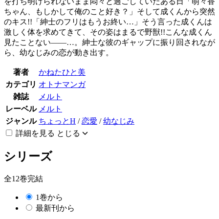
を打ち明けられないまま悶々と過ごしていたある日「萌々香
ちゃん、もしかして俺のこと好き？」そして成くんから突然
のキス!!「紳士のフリはもうお終い…」そう言った成くんは
激しく体を求めてきて、その姿はまるで野獣!!こんな成くん
見たことない――…。紳士な彼のギャップに振り回されなが
ら、幼なじみの恋が動き出す。
著者
かねたひと美
カテゴリ
オトナマンガ
雑誌
メルト
レーベル
メルト
ジャンル
ちょっとH
/
恋愛
/
幼なじみ
詳細を見る
とじる
シリーズ
全12巻完結
1巻から
最新刊から