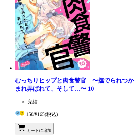
むっちりヒップと肉食警官 〜撫でられつか
まれ弄ばれて、そして…〜 10
完結
150
/
¥165
(税込)
カートに追加