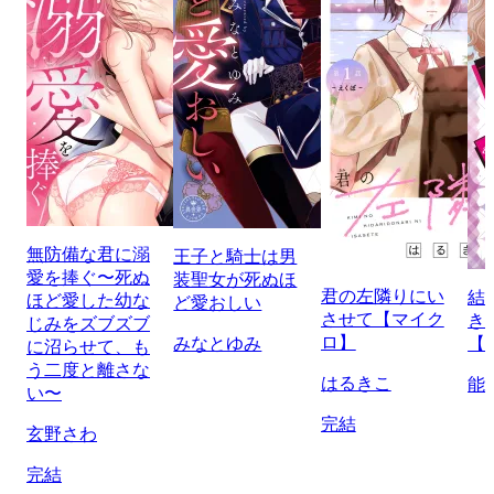
無防備な君に溺
王子と騎士は男
愛を捧ぐ〜死ぬ
装聖女が死ぬほ
君の左隣りにい
結
ほど愛した幼な
ど愛おしい
させて【マイク
き
じみをズブズブ
ロ】
みなとゆみ
【
に沼らせて、も
う二度と離さな
はるきこ
能
い〜
完結
玄野さわ
完結