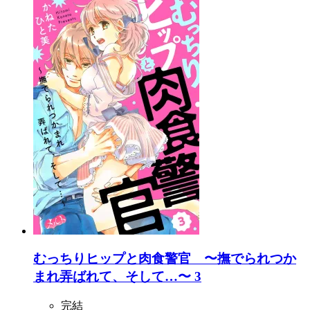
むっちりヒップと肉食警官 〜撫でられつか
まれ弄ばれて、そして…〜 3
完結