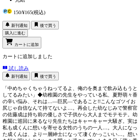
150
/
¥165
(税込)
新刊通知
後で買う
購入に進む
カートに追加
カートに追加しました
試し読み
新刊通知
後で買う
「中めちゃくちゃうねってるよ、俺のを奥まで飲み込もうと
してるみたい」◆幼稚園の先生をやっている私、夏野萌々香
の辛い悩み、それは…―巨尻―であること!!こんなゴツイお
尻じゃ自信なんて持てないよ…。再会した幼なじみで警察官
の佐藤成は持ち前の優しさで子供から大人までモテモテ。幼
稚園に巡回に来るなり先生たちはキャーキャー大騒ぎ。実は
私も成くんに想いを寄せる女性のうちの一人…。大人になっ
た成くんは、より一層紳士になって凄くかっこいい…。想い