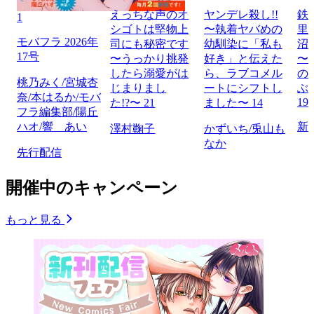
えっちな声のオ
ヤンデレ殺し!!
鉄
1
シゴトは堅物上
〜執着ヤバめの
里
モバフラ 2026年
司にも秘密です
幼馴染に「私も
沼
17号
〜うっかり挑発
好き」と伝えた
〜
したら溺愛がは
ら、ラブコメル
の
桃乃みく/宮城杏
じまりまし
ートにシフトし
ぶ
奈/本はるか/モバ
19
た!?〜 21
ました〜 14
フラ編集部/陽丘
ハオ/響 あい
新
澤村鞠子
かずいち/兎山も
なか
先行配信
開催中のキャンペーン
もっと見る