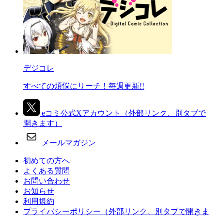
デジコレ
すべての煩悩にリーチ！毎週更新!!
eコミ公式Xアカウント
（外部リンク、別タブで
開きます）
メールマガジン
初めての方へ
よくある質問
お問い合わせ
お知らせ
利用規約
プライバシーポリシー
（外部リンク、別タブで開きま