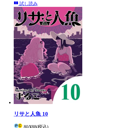
試し読み
リサと人魚 10
80
/
¥88
(税込)