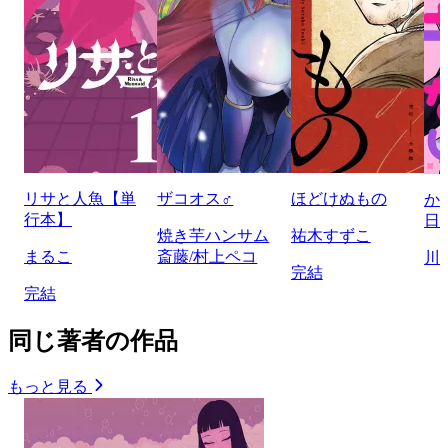
リサと人魚【単
ザコオス♂
ほどけぬもの
か
行本】
日
焼き芋ハンサム
祐木すずこ
まるこ
斎藤/村上ペコ
川
完結
完結
同じ著者の作品
もっと見る