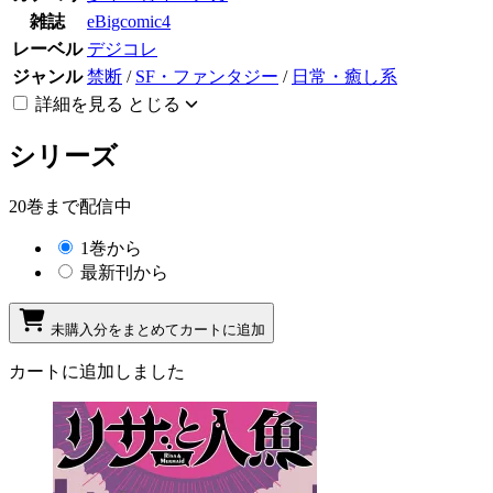
雑誌
eBigcomic4
レーベル
デジコレ
ジャンル
禁断
/
SF・ファンタジー
/
日常・癒し系
詳細を見る
とじる
シリーズ
20巻まで配信中
1巻から
最新刊から
未購入分をまとめてカートに追加
カートに追加しました