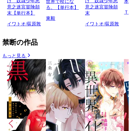
け 奴隷少年悪
け 奴隷少年悪
世界で杖にな
本
意之迷宮冒険顛
意之迷宮冒険顛
る。【単行本】
Ｔ
末【単行本】
末
東毅
イワトオ/荻原敦
イワトオ/荻原敦
禁断の作品
もっと見る