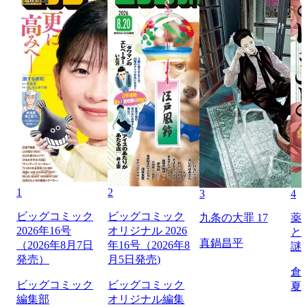
1
2
3
4
ビッグコミック
ビッグコミック
九条の大罪 17
薬
2026年16号
オリジナル 2026
と
真鍋昌平
（2026年8月7日
年16号（2026年8
謎
発売）
月5日発売)
倉
ビッグコミック
ビッグコミック
夏
編集部
オリジナル編集