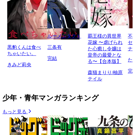
ルーメンタクト
覇王様の異世界
不
花嫁 〜虐げられ
セ
黒豹くんは食べ
三条有
た心癒し令嬢は
ナ
ちゃいたい。
皇帝の最愛とな
完結
た
る〜【合本版】
きみど莉央
完
森猫まりり/柚原
テイル
少年・青年マンガランキング
もっと見る