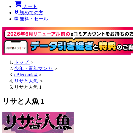
カート
初めての方
無料・セール
トップ
＞
少年・青年マンガ
＞
eBigcomic4
＞
リサと人魚
＞
リサと人魚 1
リサと人魚 1