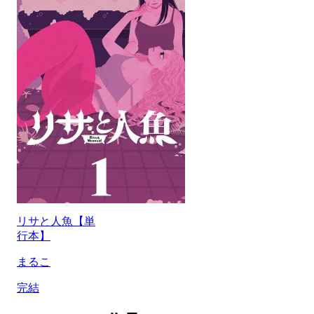
リサと人魚【単
行本】
まるこ
完結