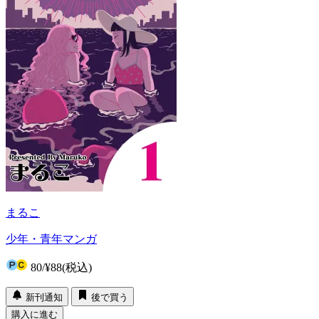
まるこ
少年・青年マンガ
80
/
¥88
(税込)
新刊通知
後で買う
購入に進む