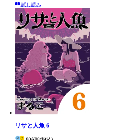
試し読み
リサと人魚 6
80
/
¥88
(税込)