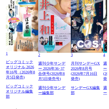
1
2
3
4
ビッグコミック
週刊少年サンデ
月刊サンデーGX
週
オリジナル 2026
ー 2026年36･37
2026年8月号
ー 
年16号（2026年8
合併号(2026年8
(2026年7月16日
(2
月5日発売)
月5日発売号)
発売)
発
ビッグコミック
週刊少年サンデ
サンデーGX編集
週
オリジナル編集
ー編集部
部
ー
部