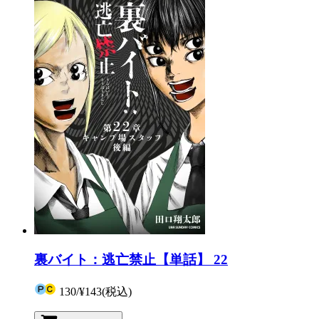
裏バイト：逃亡禁止【単話】 22
130
/
¥143
(税込)