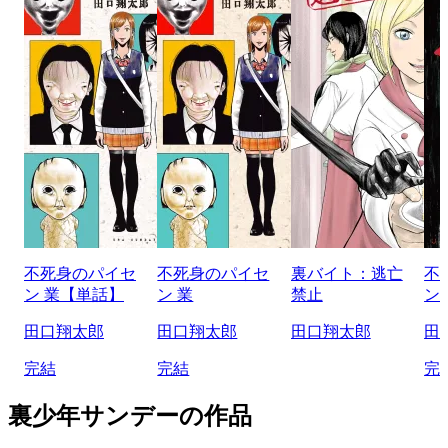
不死身のパイセ
不死身のパイセ
裏バイト：逃亡
不
ン 業【単話】
ン 業
禁止
ン
田口翔太郎
田口翔太郎
田口翔太郎
田
完結
完結
完
裏少年サンデーの作品