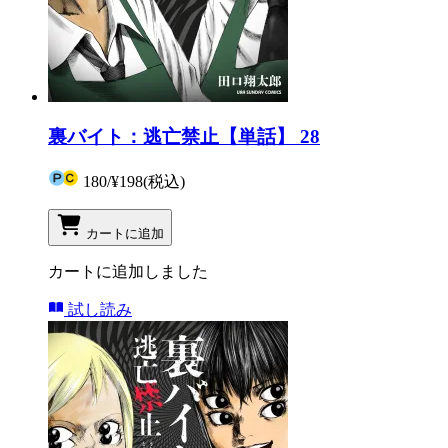
裏バイト：逃亡禁止【単話】 28
180
/
¥198
(税込)
カートに追加
カートに追加しました
試し読み