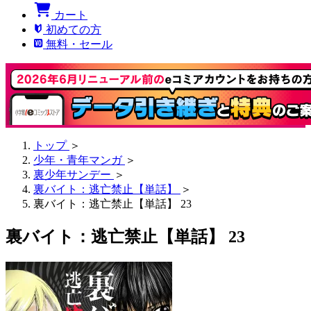
カート
初めての方
無料・セール
トップ
＞
少年・青年マンガ
＞
裏少年サンデー
＞
裏バイト：逃亡禁止【単話】
＞
裏バイト：逃亡禁止【単話】 23
裏バイト：逃亡禁止【単話】 23