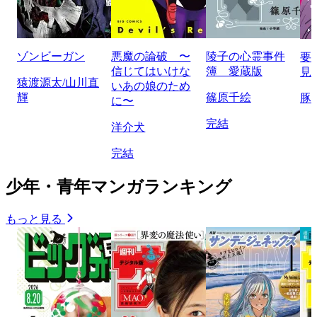
ゾンビーガン
悪魔の論破 〜
陵子の心霊事件
要
信じてはいけな
簿 愛蔵版
見
猿渡源太/山川直
いあの娘のため
輝
篠原千絵
豚
に〜
完結
洋介犬
完結
少年・青年マンガランキング
もっと見る