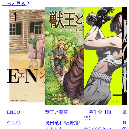
もっと見る
ENDO
獣王と薬草
一勝千金【単
風
話】
ペッペ
艮田竜和/坂野旭/
Ｎ
ももちち
サンドロビッ
矢