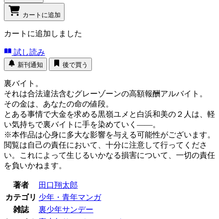
カートに追加
カートに追加しました
試し読み
新刊通知
後で買う
裏バイト。
それは合法違法含むグレーゾーンの高額報酬アルバイト。
その金は、あなたの命の値段。
とある事情で大金を求める黒嶺ユメと白浜和美の２人は、軽
い気持ちで裏バイトに手を染めていく――。
※本作品は心身に多大な影響を与える可能性がございます。
閲覧は自己の責任において、十分に注意して行ってくださ
い。これによって生じるいかなる損害について、一切の責任
を負いかねます。
著者
田口翔太郎
カテゴリ
少年・青年マンガ
雑誌
裏少年サンデー