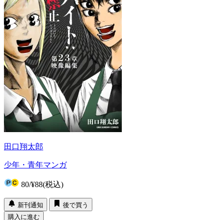
田口翔太郎
少年・青年マンガ
80
/
¥88
(税込)
新刊通知
後で買う
購入に進む