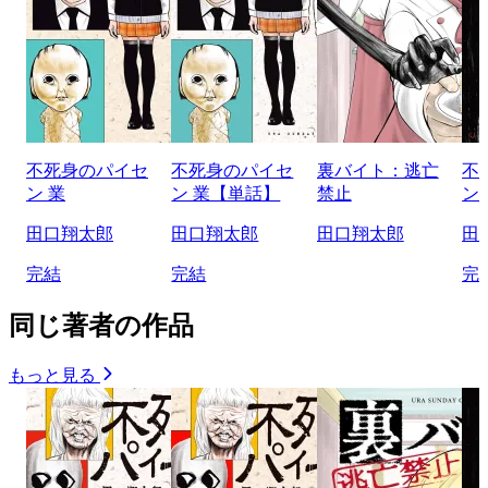
不死身のパイセ
不死身のパイセ
裏バイト：逃亡
不
ン 業
ン 業【単話】
禁止
ン
田口翔太郎
田口翔太郎
田口翔太郎
田
完結
完結
完
同じ著者の作品
もっと見る