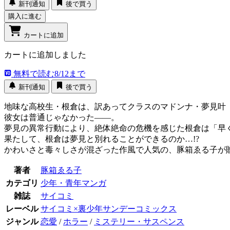
新刊通知
後で買う
購入に進む
カートに追加
カートに追加しました
無料で読む
8/12まで
新刊通知
後で買う
地味な高校生・根倉は、訳あってクラスのマドンナ・夢見叶
彼女は普通じゃなかった――。
夢見の異常行動により、絶体絶命の危機を感じた根倉は「早
果たして、根倉は夢見と別れることができるのか…!?
かわいさと毒々しさが混ざった作風で人気の、豚箱ゑる子が
著者
豚箱ゑる子
カテゴリ
少年・青年マンガ
雑誌
サイコミ
レーベル
サイコミ×裏少年サンデーコミックス
ジャンル
恋愛
/
ホラー
/
ミステリー・サスペンス