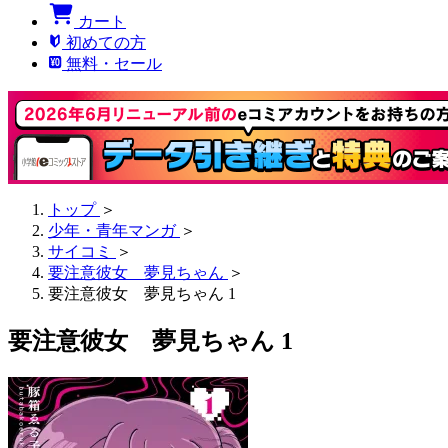
カート
初めての方
無料・セール
トップ
＞
少年・青年マンガ
＞
サイコミ
＞
要注意彼女 夢見ちゃん
＞
要注意彼女 夢見ちゃん 1
要注意彼女 夢見ちゃん 1