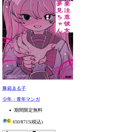
豚箱ゑる子
少年・青年マンガ
期間限定無料
650
/
¥715
(税込)