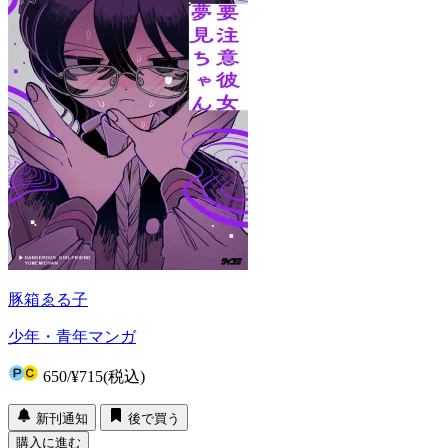
豚箱ゑる子
少年・青年マンガ
650
/
¥715
(税込)
新刊通知
後で買う
購入に進む