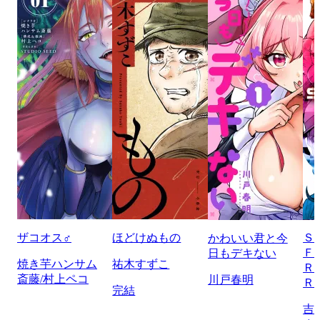
ザコオス♂
ほどけぬもの
Ｓ
かわいい君と今
Ｆ
日もデキない
焼き芋ハンサム
祐木すずこ
Ｒ
斎藤/村上ペコ
川戸春明
Ｒ
完結
吉