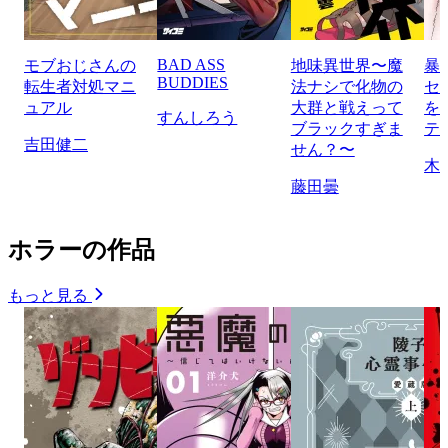
BAD ASS
モブおじさんの
地味異世界〜魔
暴
BUDDIES
転生者対処マニ
法ナシで化物の
セ
ュアル
大群と戦えって
を
すんしろう
ブラックすぎま
テ
吉田健二
せん？〜
木
藤田曇
ホラーの作品
もっと見る