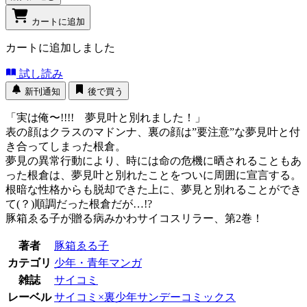
カートに追加
カートに追加しました
試し読み
新刊通知
後で買う
「実は俺〜!!!! 夢見叶と別れました！」
表の顔はクラスのマドンナ、裏の顔は”要注意”な夢見叶と付
き合ってしまった根倉。
夢見の異常行動により、時には命の危機に晒されることもあ
った根倉は、夢見叶と別れたことをついに周囲に宣言する。
根暗な性格からも脱却できた上に、夢見と別れることができ
て(？)順調だった根倉だが…!?
豚箱ゑる子が贈る病みかわサイコスリラー、第2巻！
著者
豚箱ゑる子
カテゴリ
少年・青年マンガ
雑誌
サイコミ
レーベル
サイコミ×裏少年サンデーコミックス