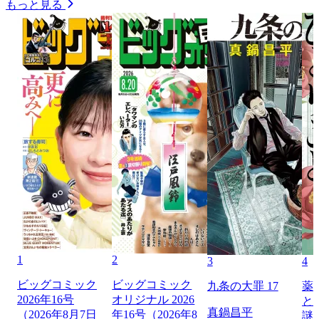
もっと見る
1
2
3
4
ビッグコミック
ビッグコミック
九条の大罪 17
薬
2026年16号
オリジナル 2026
と
真鍋昌平
（2026年8月7日
年16号（2026年8
謎