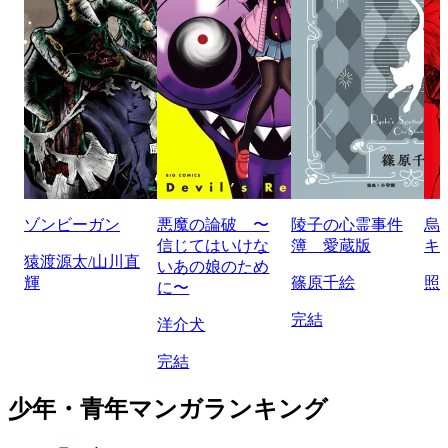
ゾンビーガン
悪魔の論破 〜
陵子の心霊事件
烏
信じてはいけな
簿 愛蔵版
キ
猿渡源太/山川直
いあの娘のため
輝
篠原千絵
照
に〜
完結
洋介犬
完結
少年・青年マンガランキング