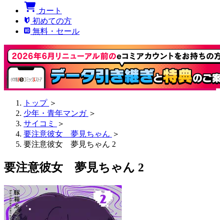
カート
初めての方
無料・セール
トップ
＞
少年・青年マンガ
＞
サイコミ
＞
要注意彼女 夢見ちゃん
＞
要注意彼女 夢見ちゃん 2
要注意彼女 夢見ちゃん 2