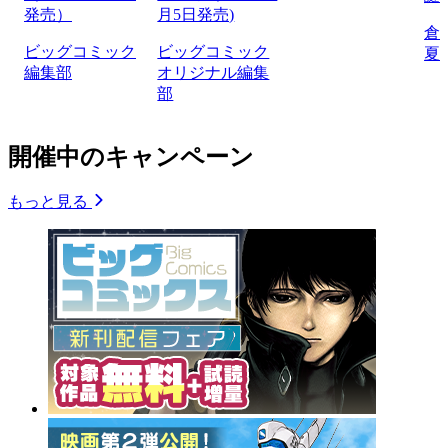
発売）
月5日発売)
倉
ビッグコミック
ビッグコミック
夏
編集部
オリジナル編集
部
開催中のキャンペーン
もっと見る