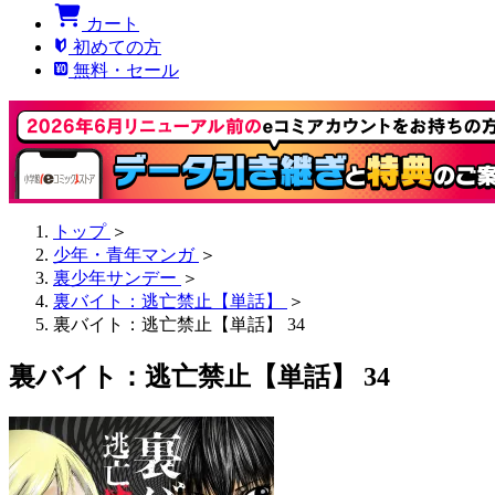
カート
初めての方
無料・セール
トップ
＞
少年・青年マンガ
＞
裏少年サンデー
＞
裏バイト：逃亡禁止【単話】
＞
裏バイト：逃亡禁止【単話】 34
裏バイト：逃亡禁止【単話】 34