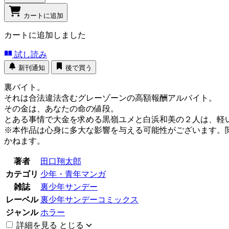
カートに追加
カートに追加しました
試し読み
新刊通知
後で買う
裏バイト。
それは合法違法含むグレーゾーンの高額報酬アルバイト。
その金は、あなたの命の値段。
とある事情で大金を求める黒嶺ユメと白浜和美の２人は、軽
※本作品は心身に多大な影響を与える可能性がございます。
かねます。
著者
田口翔太郎
カテゴリ
少年・青年マンガ
雑誌
裏少年サンデー
レーベル
裏少年サンデーコミックス
ジャンル
ホラー
詳細を見る
とじる