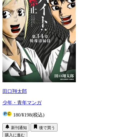
田口翔太郎
少年・青年マンガ
180
/
¥198
(税込)
新刊通知
後で買う
購入に進む