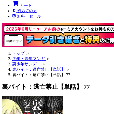
カート
初めての方
無料・セール
トップ
＞
少年・青年マンガ
＞
裏少年サンデー
＞
裏バイト：逃亡禁止【単話】
＞
裏バイト：逃亡禁止【単話】 77
裏バイト：逃亡禁止【単話】 77