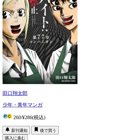
田口翔太郎
少年・青年マンガ
260
/
¥286
(税込)
新刊通知
後で買う
購入に進む