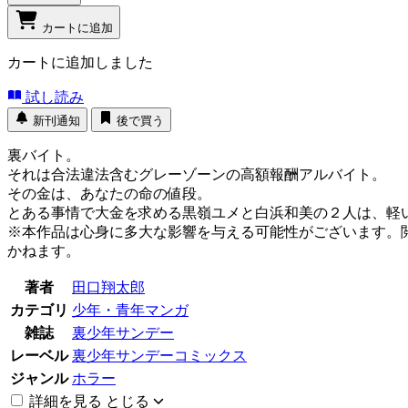
カートに追加
カートに追加しました
試し読み
新刊通知
後で買う
裏バイト。
それは合法違法含むグレーゾーンの高額報酬アルバイト。
その金は、あなたの命の値段。
とある事情で大金を求める黒嶺ユメと白浜和美の２人は、軽
※本作品は心身に多大な影響を与える可能性がございます。
かねます。
著者
田口翔太郎
カテゴリ
少年・青年マンガ
雑誌
裏少年サンデー
レーベル
裏少年サンデーコミックス
ジャンル
ホラー
詳細を見る
とじる