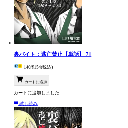
裏バイト：逃亡禁止【単話】 71
140
/
¥154
(税込)
カートに追加
カートに追加しました
試し読み