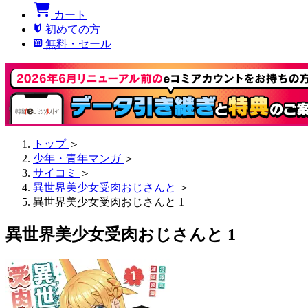
カート
初めての方
無料・セール
トップ
＞
少年・青年マンガ
＞
サイコミ
＞
異世界美少女受肉おじさんと
＞
異世界美少女受肉おじさんと 1
異世界美少女受肉おじさんと 1