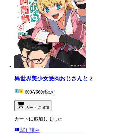
異世界美少女受肉おじさんと 2
600
/
¥660
(税込)
カートに追加
カートに追加しました
試し読み