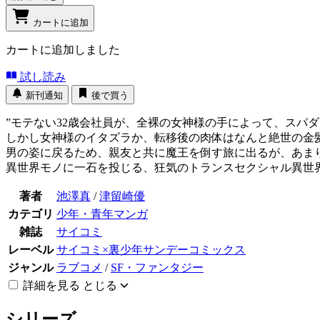
カートに追加
カートに追加しました
試し読み
新刊通知
後で買う
”モテない32歳会社員が、全裸の女神様の手によって、ス
しかし女神様のイタズラか、転移後の肉体はなんと絶世の金
男の姿に戻るため、親友と共に魔王を倒す旅に出るが、あま
異世界モノに一石を投じる、狂気のトランスセクシャル異世界
著者
池澤真
/
津留崎優
カテゴリ
少年・青年マンガ
雑誌
サイコミ
レーベル
サイコミ×裏少年サンデーコミックス
ジャンル
ラブコメ
/
SF・ファンタジー
詳細を見る
とじる
シリーズ