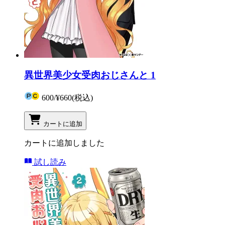
異世界美少女受肉おじさんと 1
600
/
¥660
(税込)
カートに追加
カートに追加しました
試し読み