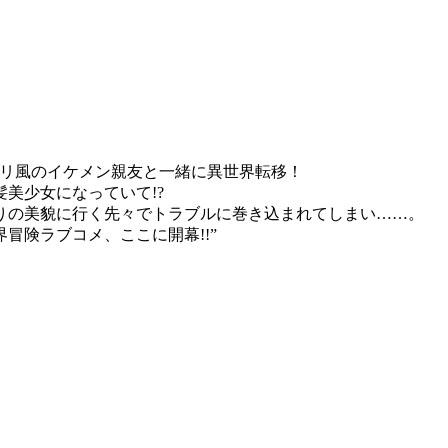
パダリ風のイケメン親友と一緒に異世界転移！
髪美少女になっていて!?
りの美貌に行く先々でトラブルに巻き込まれてしまい……。
冒険ラブコメ、ここに開幕!!”