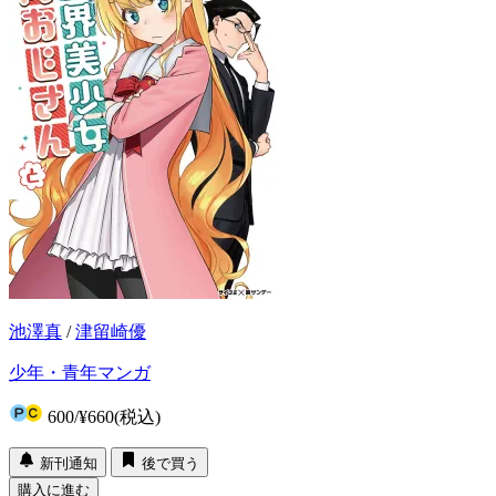
池澤真
/
津留崎優
少年・青年マンガ
600
/
¥660
(税込)
新刊通知
後で買う
購入に進む