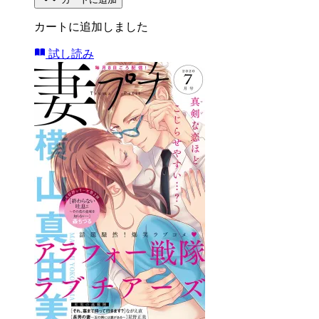
カートに追加しました
試し読み