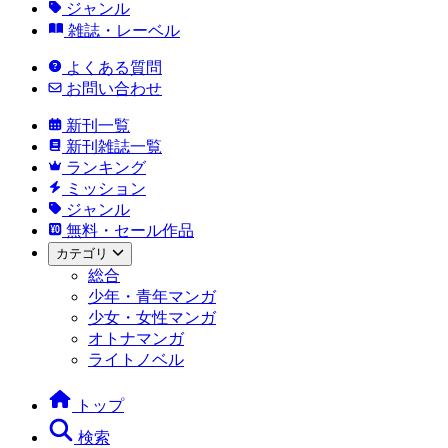
ジャンル
雑誌・レーベル
よくある質問
お問い合わせ
新刊一覧
新刊雑誌一覧
ランキング
ミッション
ジャンル
無料・セール作品
カテゴリ
総合
少年・青年マンガ
少女・女性マンガ
オトナマンガ
ライトノベル
トップ
検索