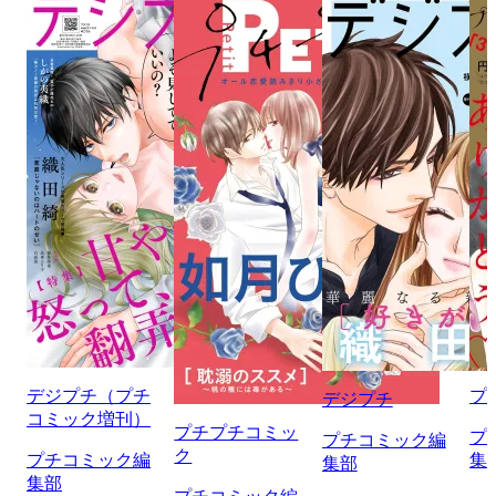
デジプチ（プチ
プ
デジプチ
コミック増刊）
プチプチコミッ
プ
プチコミック編
ク
プチコミック編
集
集部
集部