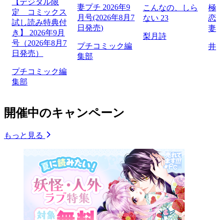
【デジタル限
妻プチ 2026年9
こんなの、しら
極
定 コミックス
月号(2026年8月7
ない 23
恋
試し読み特典付
日発売)
妻
き】 2026年9月
梨月詩
号（2026年8月7
プチコミック編
井
日発売）
集部
プチコミック編
集部
開催中のキャンペーン
もっと見る