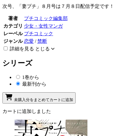
次号、「妻プチ」８月号は７月８日配信予定です！
著者
プチコミック編集部
カテゴリ
少女・女性マンガ
レーベル
プチコミック
ジャンル
恋愛
/
禁断
詳細を見る
とじる
シリーズ
1巻から
最新刊から
未購入分をまとめてカートに追加
カートに追加しました