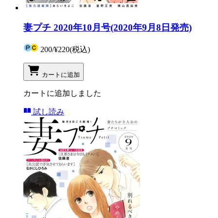
妻プチ 2020年10月号(2020年9月8日発売)
200
/
¥220
(税込)
カートに追加
カートに追加しました
試し読み