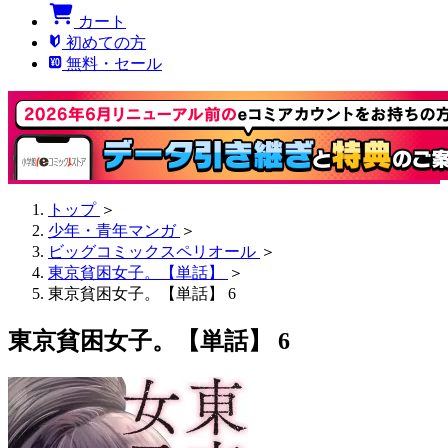
カート
初めての方
無料・セール
トップ
＞
少年・青年マンガ
＞
ビッグコミックスペリオール
＞
東京貧困女子。【単話】
＞
東京貧困女子。【単話】 6
東京貧困女子。【単話】 6