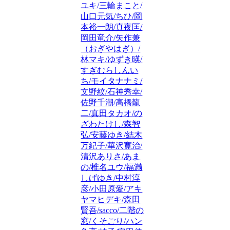
ユキ/三輪まこと/
山口元気/ちひ/岡
本裕一朗/真夜匡/
岡田竜介/矢作兼
（おぎやはぎ）/
林マキ/ゆずき暎/
すぎむらしんい
ち/モイタナナミ/
文野紋/石神秀幸/
佐野千潮/高橋龍
二/真田タカオ/の
ざわたけし/森智
弘/安藤ゆき/結木
万紀子/華沢寛治/
清沢ありさ/あま
の/椎名ユウ/福満
しげゆき/中村淳
彦/小田原愛/アキ
ヤマヒデキ/森田
賢吾/sacco/二階の
窓/くそごり/ハン