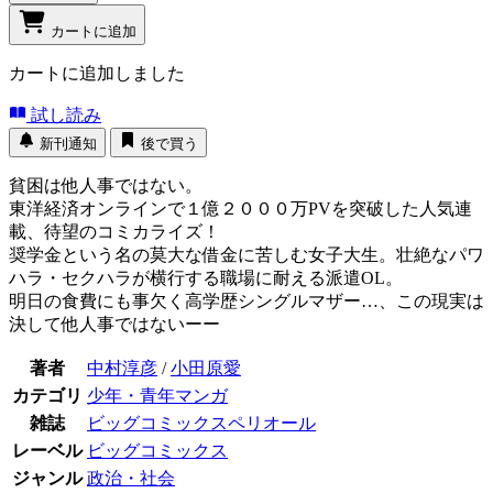
カートに追加
カートに追加しました
試し読み
新刊通知
後で買う
貧困は他人事ではない。
東洋経済オンラインで１億２０００万PVを突破した人気連
載、待望のコミカライズ！
奨学金という名の莫大な借金に苦しむ女子大生。壮絶なパワ
ハラ・セクハラが横行する職場に耐える派遣OL。
明日の食費にも事欠く高学歴シングルマザー…、この現実は
決して他人事ではないーー
著者
中村淳彦
/
小田原愛
カテゴリ
少年・青年マンガ
雑誌
ビッグコミックスペリオール
レーベル
ビッグコミックス
ジャンル
政治・社会