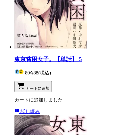
東京貧困女子。【単話】 5
80
/
¥88
(税込)
カートに追加
カートに追加しました
試し読み