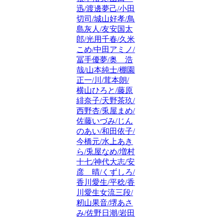
迅/渡邊夢己/小田
切司/城山好孝/鳥
島灰人/友安国太
郎/光用千春/久米
こめ/中田アミノ/
冨手優夢/奥 浩
哉/山本純士/棚園
正一/川/茸本朗/
横山ひろと/藤原
緋奈子/天野茶玖/
西野杏/兎屋まめ/
佐藤いづみ/じん
のあい/和田依子/
今橋元/水上あき
ら/兎屋なめ/増村
十七/神代大志/安
彦 晴/くずしろ/
香川愛生/平稔/香
川愛生女流三段/
籾山果音/堺あさ
み/佐野日潮/岩田