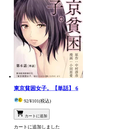
東京貧困女子。【単話】 6
92
/
¥101
(税込)
カートに追加
カートに追加しました