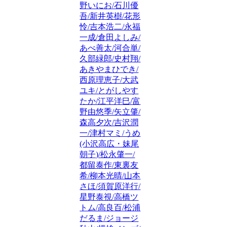
野いにお/石川優
吾/新井英樹/花形
怜/吉本浩二/永福
一成/倉田よしみ/
あべ善太/河合単/
久部緑郎/史村翔/
あきやまひでき/
西原理恵子/大武
ユキ/とがしやす
たか/江平洋巳/富
野由悠季/矢立肇/
森高夕次/吉沢潤
一/津村マミ/うめ
(小沢高広・妹尾
朝子)/松永肇一/
都留泰作/東裏友
希/柳本光晴/山本
さほ/須賀原洋行/
星野泰視/高橋ツ
トム/高良百/松浦
だるま/ジョージ