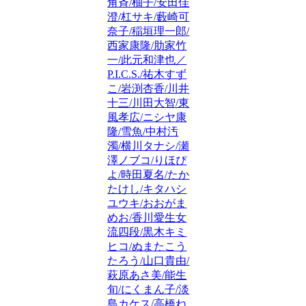
角斉/柚子/安田佳
澄/杠サキ/藪崎可
奈子/稲垣理一郎/
西家康隆/肋家竹
一/此元和津也／
P.I.C.S./祐木すず
こ/岩渕杏香/川井
十三/川田大智/東
風孝広/ニシヤ康
隆/雪魚/中村汚
濁/横川タナシ/瀬
澤ノブコ/りほぴ
よ/時田夏名/たか
たけし/キタハシ
ユウキ/おおがま
めお/香川愛生女
流四段/黒木キミ
ヒコ/ぬまたこう
たろう/山口貴由/
萩原あさ美/能生
旬/にくまん子/淡
島カケス/高橋ね