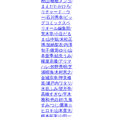
秋山/横槍メンゴ/
まえだたかひろ/
リチャード・ウ
ー/石川秀幸/ビッ
グコミックスペ
リオール編集部/
荒木宰/小豆だる
ま/山中聡/末松正
博/加納梨衣/内澤
旬子/鍬形ゆり/山
本亜季/結先うみ/
榎屋克優/アリマ
ハレ/夘野秀明/芝
浦晴海/木村恵之/
金城宗幸/押見修
造/瀬戸内ワタリ/
水谷ふみ/望月帝/
高橋すぎな/平木
雅和/色白好/九鬼
すみ/つじ/鷹巣☆
ヒロキ/山本貴大/
根本拓実/山田一