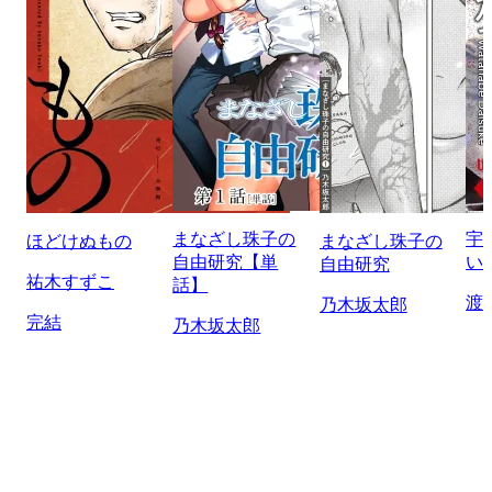
まなざし珠子の
宇
ほどけぬもの
まなざし珠子の
自由研究【単
い
自由研究
祐木すずこ
話】
渡
乃木坂太郎
完結
乃木坂太郎