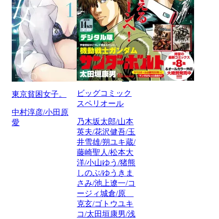
ビッグコミック
東京貧困女子。
スペリオール
中村淳彦/小田原
乃木坂太郎/山本
愛
英夫/花沢健吾/玉
井雪雄/朔ユキ蔵/
藤崎聖人/松本大
洋/小山ゆう/猪熊
しのぶ/ゆうきま
さみ/池上遼一/コ
ージィ城倉/原
克玄/ゴトウユキ
コ/太田垣康男/浅