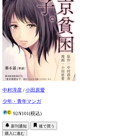
中村淳彦
/
小田原愛
少年・青年マンガ
92
/
¥101
(税込)
新刊通知
後で買う
購入に進む