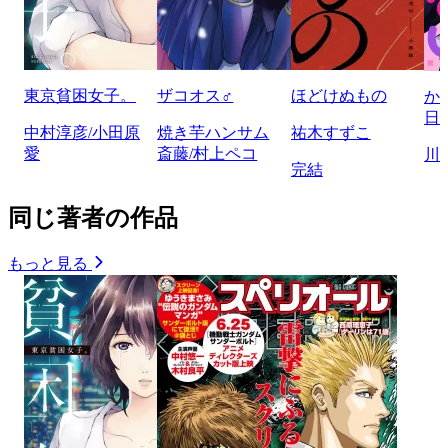
東京貧困女子。
ザコオス♂
ほどけぬもの
か
日
中村淳彦/小田原
焼き芋ハンサム
祐木すずこ
愛
斎藤/村上ペコ
川
完結
同じ著者の作品
もっと見る