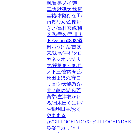
嗣/目曇ノイ/芦
真/九駄礁太/妹尾
圭祐/木陰ひな田/
南賀なん/乙原お
きと/高村秀路/梅
芝秀/壽久/宮川サ
トシ/Gino0808/添
田おうげん/吉飲
来/妹尾佳祐/クロ
ガネシオン/丈夫
大/岸根まくま/目
ノ下三/宮内海渡/
松田まほの/守口
リョウ/犬嶋乃介/
犬ノ畝のぼる/芳
高堂/左津衣かお
る/国木田くにお/
生稲明日香/おく
やままる
か/GILLOCHINDOX☆GILLOCHINDAE/
杉谷ユカリ/ｎｉ