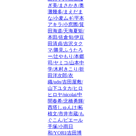
ぎ美/まさかき/奥
灘幾多/まえだま
な/小麦ムギ/平本
アキラ/小窓際/箕
田海道/天海夏矩/
本田/佐倉旬/伊豆
田清貞/吉沢タク
マ/勝見ふうたろ
ー/辻やもり/本郷
司/ヤミコ/山本中
学/木村きこり/折
田洋次郎/衣
織/udn/吉田屋敷/
山下ユタカ/ヒロ
ヒロヤ/nicolai/中
間春希/北橋勇輝/
西塔しゅんけ/柘
植文/市井市蔵/も
ぐこん/ピエール
手塚/小雨日
和/YORI/吉田博