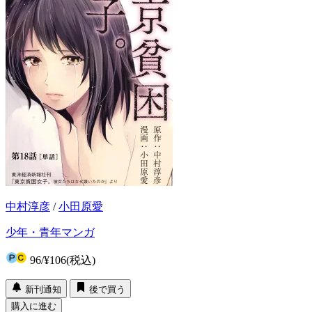
中村淳彦
/
小田原愛
少年・青年マンガ
96
/
¥106
(税込)
新刊通知
後で買う
購入に進む