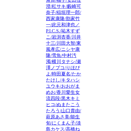
角斉/柚子/安田佳
澄/杠サキ/藪崎可
奈子/稲垣理一郎/
西家康隆/肋家竹
一/此元和津也／
P.I.C.S./祐木すず
こ/岩渕杏香/川井
十三/川田大智/東
風孝広/ニシヤ康
隆/雪魚/中村汚
濁/横川タナシ/瀬
澤ノブコ/りほぴ
よ/時田夏名/たか
たけし/キタハシ
ユウキ/おおがま
めお/香川愛生女
流四段/黒木キミ
ヒコ/ぬまたこう
たろう/山口貴由/
萩原あさ美/能生
旬/にくまん子/淡
島カケス/高橋ね