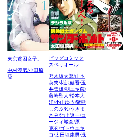
ビッグコミック
東京貧困女子。
スペリオール
中村淳彦/小田原
乃木坂太郎/山本
愛
英夫/花沢健吾/玉
井雪雄/朔ユキ蔵/
藤崎聖人/松本大
洋/小山ゆう/猪熊
しのぶ/ゆうきま
さみ/池上遼一/コ
ージィ城倉/原
克玄/ゴトウユキ
コ/太田垣康男/浅