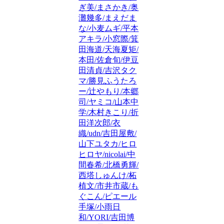
ぎ美/まさかき/奥
灘幾多/まえだま
な/小麦ムギ/平本
アキラ/小窓際/箕
田海道/天海夏矩/
本田/佐倉旬/伊豆
田清貞/吉沢タク
マ/勝見ふうたろ
ー/辻やもり/本郷
司/ヤミコ/山本中
学/木村きこり/折
田洋次郎/衣
織/udn/吉田屋敷/
山下ユタカ/ヒロ
ヒロヤ/nicolai/中
間春希/北橋勇輝/
西塔しゅんけ/柘
植文/市井市蔵/も
ぐこん/ピエール
手塚/小雨日
和/YORI/吉田博