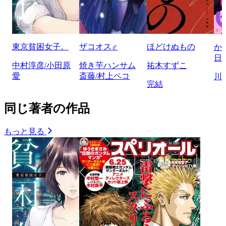
東京貧困女子。
ザコオス♂
ほどけぬもの
か
日
中村淳彦/小田原
焼き芋ハンサム
祐木すずこ
愛
斎藤/村上ペコ
川
完結
同じ著者の作品
もっと見る