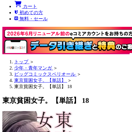
カート
初めての方
無料・セール
トップ
＞
少年・青年マンガ
＞
ビッグコミックスペリオール
＞
東京貧困女子。【単話】
＞
東京貧困女子。【単話】 18
東京貧困女子。【単話】 18