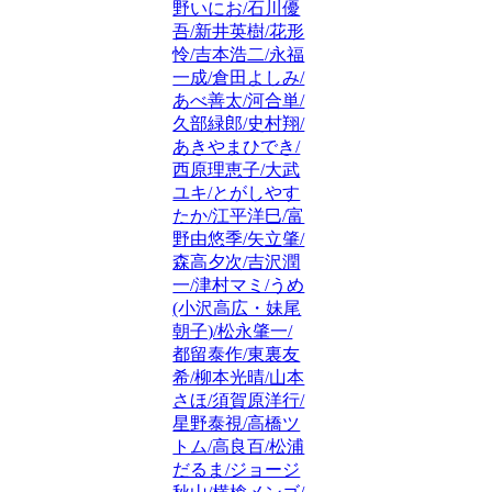
野いにお/石川優
吾/新井英樹/花形
怜/吉本浩二/永福
一成/倉田よしみ/
あべ善太/河合単/
久部緑郎/史村翔/
あきやまひでき/
西原理恵子/大武
ユキ/とがしやす
たか/江平洋巳/富
野由悠季/矢立肇/
森高夕次/吉沢潤
一/津村マミ/うめ
(小沢高広・妹尾
朝子)/松永肇一/
都留泰作/東裏友
希/柳本光晴/山本
さほ/須賀原洋行/
星野泰視/高橋ツ
トム/高良百/松浦
だるま/ジョージ