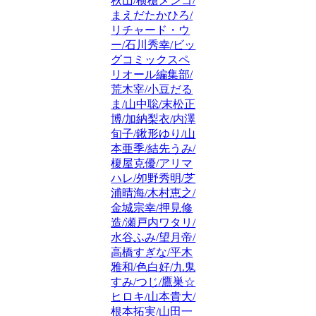
秋山/横槍メンゴ/
まえだたかひろ/
リチャード・ウ
ー/石川秀幸/ビッ
グコミックスペ
リオール編集部/
荒木宰/小豆だる
ま/山中聡/末松正
博/加納梨衣/内澤
旬子/鍬形ゆり/山
本亜季/結先うみ/
榎屋克優/アリマ
ハレ/夘野秀明/芝
浦晴海/木村恵之/
金城宗幸/押見修
造/瀬戸内ワタリ/
水谷ふみ/望月帝/
高橋すぎな/平木
雅和/色白好/九鬼
すみ/つじ/鷹巣☆
ヒロキ/山本貴大/
根本拓実/山田一