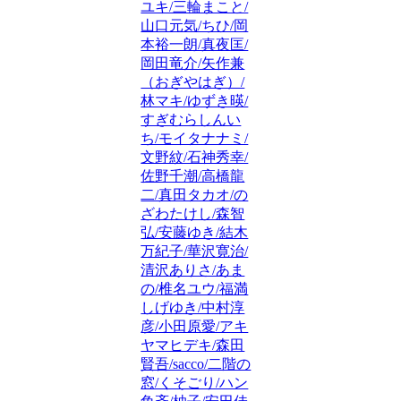
ユキ/三輪まこと/
山口元気/ちひ/岡
本裕一朗/真夜匡/
岡田竜介/矢作兼
（おぎやはぎ）/
林マキ/ゆずき暎/
すぎむらしんい
ち/モイタナナミ/
文野紋/石神秀幸/
佐野千潮/高橋龍
二/真田タカオ/の
ざわたけし/森智
弘/安藤ゆき/結木
万紀子/華沢寛治/
清沢ありさ/あま
の/椎名ユウ/福満
しげゆき/中村淳
彦/小田原愛/アキ
ヤマヒデキ/森田
賢吾/sacco/二階の
窓/くそごり/ハン