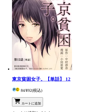
東京貧困女子。【単話】 12
84
/
¥92
(税込)
カートに追加