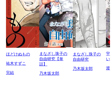
まなざし珠子の
宇
ほどけぬもの
まなざし珠子の
自由研究【単
い
自由研究
祐木すずこ
話】
渡
乃木坂太郎
完結
乃木坂太郎