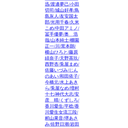
迅/渡邊夢己/小田
切司/城山好孝/鳥
島灰人/友安国太
郎/光用千春/久米
こめ/中田アミノ/
冨手優夢/奥 浩
哉/山本純士/棚園
正一/川/茸本朗/
横山ひろと/藤原
緋奈子/天野茶玖/
西野杏/兎屋まめ/
佐藤いづみ/じん
のあい/和田依子/
今橋元/水上あき
ら/兎屋なめ/増村
十七/神代大志/安
彦 晴/くずしろ/
香川愛生/平稔/香
川愛生女流三段/
籾山果音/堺あさ
み/佐野日潮/岩田