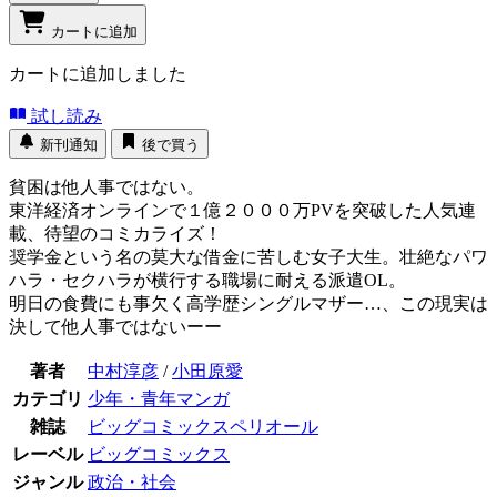
カートに追加
カートに追加しました
試し読み
新刊通知
後で買う
貧困は他人事ではない。
東洋経済オンラインで１億２０００万PVを突破した人気連
載、待望のコミカライズ！
奨学金という名の莫大な借金に苦しむ女子大生。壮絶なパワ
ハラ・セクハラが横行する職場に耐える派遣OL。
明日の食費にも事欠く高学歴シングルマザー…、この現実は
決して他人事ではないーー
著者
中村淳彦
/
小田原愛
カテゴリ
少年・青年マンガ
雑誌
ビッグコミックスペリオール
レーベル
ビッグコミックス
ジャンル
政治・社会