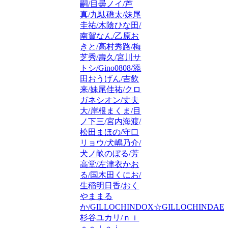
嗣/目曇ノイ/芦
真/九駄礁太/妹尾
圭祐/木陰ひな田/
南賀なん/乙原お
きと/高村秀路/梅
芝秀/壽久/宮川サ
トシ/Gino0808/添
田おうげん/吉飲
来/妹尾佳祐/クロ
ガネシオン/丈夫
大/岸根まくま/目
ノ下三/宮内海渡/
松田まほの/守口
リョウ/犬嶋乃介/
犬ノ畝のぼる/芳
高堂/左津衣かお
る/国木田くにお/
生稲明日香/おく
やままる
か/GILLOCHINDOX☆GILLOCHINDAE/
杉谷ユカリ/ｎｉ