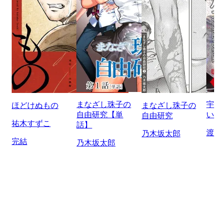
まなざし珠子の
宇
ほどけぬもの
まなざし珠子の
自由研究【単
い
自由研究
祐木すずこ
話】
渡
乃木坂太郎
完結
乃木坂太郎