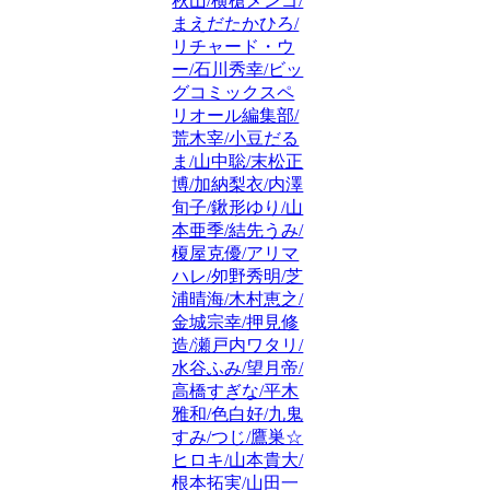
秋山/横槍メンゴ/
まえだたかひろ/
リチャード・ウ
ー/石川秀幸/ビッ
グコミックスペ
リオール編集部/
荒木宰/小豆だる
ま/山中聡/末松正
博/加納梨衣/内澤
旬子/鍬形ゆり/山
本亜季/結先うみ/
榎屋克優/アリマ
ハレ/夘野秀明/芝
浦晴海/木村恵之/
金城宗幸/押見修
造/瀬戸内ワタリ/
水谷ふみ/望月帝/
高橋すぎな/平木
雅和/色白好/九鬼
すみ/つじ/鷹巣☆
ヒロキ/山本貴大/
根本拓実/山田一