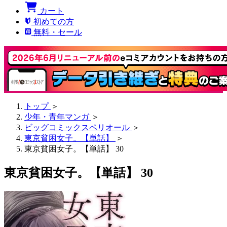
カート
初めての方
無料・セール
トップ
＞
少年・青年マンガ
＞
ビッグコミックスペリオール
＞
東京貧困女子。【単話】
＞
東京貧困女子。【単話】 30
東京貧困女子。【単話】 30