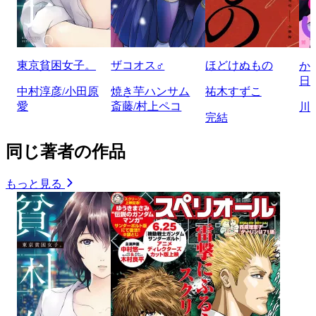
東京貧困女子。
ザコオス♂
ほどけぬもの
か
日
中村淳彦/小田原
焼き芋ハンサム
祐木すずこ
愛
斎藤/村上ペコ
川
完結
同じ著者の作品
もっと見る