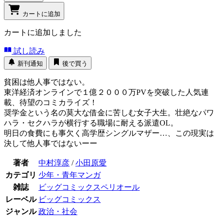
カートに追加
カートに追加しました
試し読み
新刊通知
後で買う
貧困は他人事ではない。
東洋経済オンラインで１億２０００万PVを突破した人気連
載、待望のコミカライズ！
奨学金という名の莫大な借金に苦しむ女子大生。壮絶なパワ
ハラ・セクハラが横行する職場に耐える派遣OL。
明日の食費にも事欠く高学歴シングルマザー…、この現実は
決して他人事ではないーー
著者
中村淳彦
/
小田原愛
カテゴリ
少年・青年マンガ
雑誌
ビッグコミックスペリオール
レーベル
ビッグコミックス
ジャンル
政治・社会