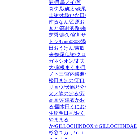
嗣/目曇ノイ/芦
真/九駄礁太/妹尾
圭祐/木陰ひな田/
南賀なん/乙原お
きと/高村秀路/梅
芝秀/壽久/宮川サ
トシ/Gino0808/添
田おうげん/吉飲
来/妹尾佳祐/クロ
ガネシオン/丈夫
大/岸根まくま/目
ノ下三/宮内海渡/
松田まほの/守口
リョウ/犬嶋乃介/
犬ノ畝のぼる/芳
高堂/左津衣かお
る/国木田くにお/
生稲明日香/おく
やままる
か/GILLOCHINDOX☆GILLOCHINDAE/
杉谷ユカリ/ｎｉ