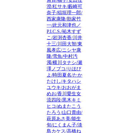
角斉/柚子/安田佳
澄/杠サキ/藪崎可
奈子/稲垣理一郎/
西家康隆/肋家竹
一/此元和津也／
P.I.C.S./祐木すず
こ/岩渕杏香/川井
十三/川田大智/東
風孝広/ニシヤ康
隆/雪魚/中村汚
濁/横川タナシ/瀬
澤ノブコ/りほぴ
よ/時田夏名/たか
たけし/キタハシ
ユウキ/おおがま
めお/香川愛生女
流四段/黒木キミ
ヒコ/ぬまたこう
たろう/山口貴由/
萩原あさ美/能生
旬/にくまん子/淡
島カケス/高橋ね