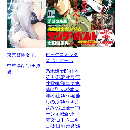
ビッグコミック
東京貧困女子。
スペリオール
中村淳彦/小田原
乃木坂太郎/山本
愛
英夫/花沢健吾/玉
井雪雄/朔ユキ蔵/
藤崎聖人/松本大
洋/小山ゆう/猪熊
しのぶ/ゆうきま
さみ/池上遼一/コ
ージィ城倉/原
克玄/ゴトウユキ
コ/太田垣康男/浅