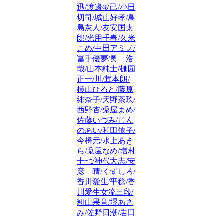
迅/渡邊夢己/小田
切司/城山好孝/鳥
島灰人/友安国太
郎/光用千春/久米
こめ/中田アミノ/
冨手優夢/奥 浩
哉/山本純士/棚園
正一/川/茸本朗/
横山ひろと/藤原
緋奈子/天野茶玖/
西野杏/兎屋まめ/
佐藤いづみ/じん
のあい/和田依子/
今橋元/水上あき
ら/兎屋なめ/増村
十七/神代大志/安
彦 晴/くずしろ/
香川愛生/平稔/香
川愛生女流三段/
籾山果音/堺あさ
み/佐野日潮/岩田