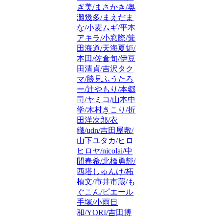
ぎ美/まさかき/奥
灘幾多/まえだま
な/小麦ムギ/平本
アキラ/小窓際/箕
田海道/天海夏矩/
本田/佐倉旬/伊豆
田清貞/吉沢タク
マ/勝見ふうたろ
ー/辻やもり/本郷
司/ヤミコ/山本中
学/木村きこり/折
田洋次郎/衣
織/udn/吉田屋敷/
山下ユタカ/ヒロ
ヒロヤ/nicolai/中
間春希/北橋勇輝/
西塔しゅんけ/柘
植文/市井市蔵/も
ぐこん/ピエール
手塚/小雨日
和/YORI/吉田博