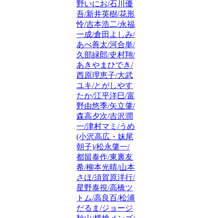
野いにお/石川優
吾/新井英樹/花形
怜/吉本浩二/永福
一成/倉田よしみ/
あべ善太/河合単/
久部緑郎/史村翔/
あきやまひでき/
西原理恵子/大武
ユキ/とがしやす
たか/江平洋巳/富
野由悠季/矢立肇/
森高夕次/吉沢潤
一/津村マミ/うめ
(小沢高広・妹尾
朝子)/松永肇一/
都留泰作/東裏友
希/柳本光晴/山本
さほ/須賀原洋行/
星野泰視/高橋ツ
トム/高良百/松浦
だるま/ジョージ