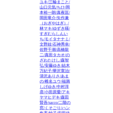
ユキ/三輪まこと/
山口元気/ちひ/岡
本裕一朗/真夜匡/
岡田竜介/矢作兼
（おぎやはぎ）/
林マキ/ゆずき暎/
すぎむらしんい
ち/モイタナナミ/
文野紋/石神秀幸/
佐野千潮/高橋龍
二/真田タカオ/の
ざわたけし/森智
弘/安藤ゆき/結木
万紀子/華沢寛治/
清沢ありさ/あま
の/椎名ユウ/福満
しげゆき/中村淳
彦/小田原愛/アキ
ヤマヒデキ/森田
賢吾/sacco/二階の
窓/くそごり/ハン