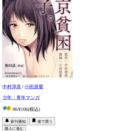
中村淳彦
/
小田原愛
少年・青年マンガ
96
/
¥106
(税込)
新刊通知
後で買う
購入に進む