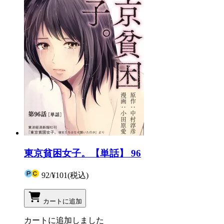
東京貧困女子。【単話】 96
92
/
¥101
(税込)
カートに追加
カートに追加しました