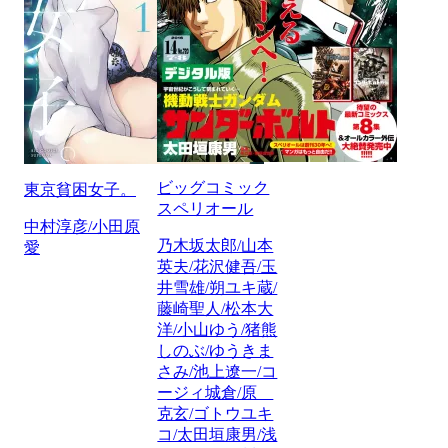
ビッグコミック
東京貧困女子。
スペリオール
中村淳彦/小田原
乃木坂太郎/山本
愛
英夫/花沢健吾/玉
井雪雄/朔ユキ蔵/
藤崎聖人/松本大
洋/小山ゆう/猪熊
しのぶ/ゆうきま
さみ/池上遼一/コ
ージィ城倉/原
克玄/ゴトウユキ
コ/太田垣康男/浅