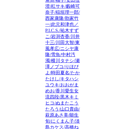
角斉/柚子/安田佳
澄/杠サキ/藪崎可
奈子/稲垣理一郎/
西家康隆/肋家竹
一/此元和津也／
P.I.C.S./祐木すず
こ/岩渕杏香/川井
十三/川田大智/東
風孝広/ニシヤ康
隆/雪魚/中村汚
濁/横川タナシ/瀬
澤ノブコ/りほぴ
よ/時田夏名/たか
たけし/キタハシ
ユウキ/おおがま
めお/香川愛生女
流四段/黒木キミ
ヒコ/ぬまたこう
たろう/山口貴由/
萩原あさ美/能生
旬/にくまん子/淡
島カケス/高橋ね