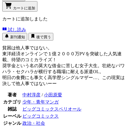
カートに追加
カートに追加しました
試し読み
新刊通知
後で買う
貧困は他人事ではない。
東洋経済オンラインで１億２０００万PVを突破した人気連
載、待望のコミカライズ！
奨学金という名の莫大な借金に苦しむ女子大生。壮絶なパワ
ハラ・セクハラが横行する職場に耐える派遣OL。
明日の食費にも事欠く高学歴シングルマザー…、この現実は
決して他人事ではないーー
著者
中村淳彦
/
小田原愛
カテゴリ
少年・青年マンガ
雑誌
ビッグコミックスペリオール
レーベル
ビッグコミックス
ジャンル
政治・社会