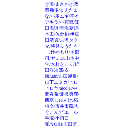
ぎ美/まさかき/奥
灘幾多/まえだま
な/小麦ムギ/平本
アキラ/小窓際/箕
田海道/天海夏矩/
本田/佐倉旬/伊豆
田清貞/吉沢タク
マ/勝見ふうたろ
ー/辻やもり/本郷
司/ヤミコ/山本中
学/木村きこり/折
田洋次郎/衣
織/udn/吉田屋敷/
山下ユタカ/ヒロ
ヒロヤ/nicolai/中
間春希/北橋勇輝/
西塔しゅんけ/柘
植文/市井市蔵/も
ぐこん/ピエール
手塚/小雨日
和/YORI/吉田博