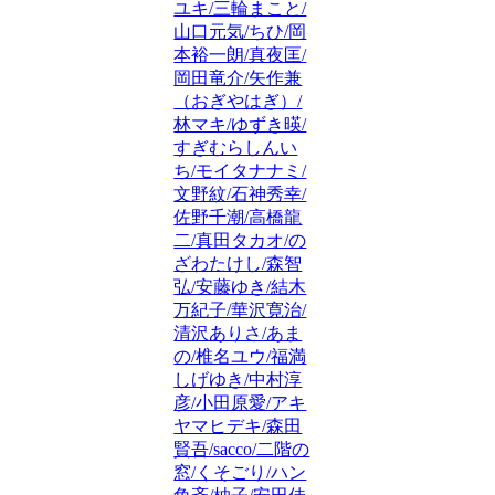
ユキ/三輪まこと/
山口元気/ちひ/岡
本裕一朗/真夜匡/
岡田竜介/矢作兼
（おぎやはぎ）/
林マキ/ゆずき暎/
すぎむらしんい
ち/モイタナナミ/
文野紋/石神秀幸/
佐野千潮/高橋龍
二/真田タカオ/の
ざわたけし/森智
弘/安藤ゆき/結木
万紀子/華沢寛治/
清沢ありさ/あま
の/椎名ユウ/福満
しげゆき/中村淳
彦/小田原愛/アキ
ヤマヒデキ/森田
賢吾/sacco/二階の
窓/くそごり/ハン