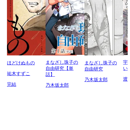
まなざし珠子の
宇
ほどけぬもの
まなざし珠子の
自由研究【単
い
自由研究
祐木すずこ
話】
渡
乃木坂太郎
完結
乃木坂太郎