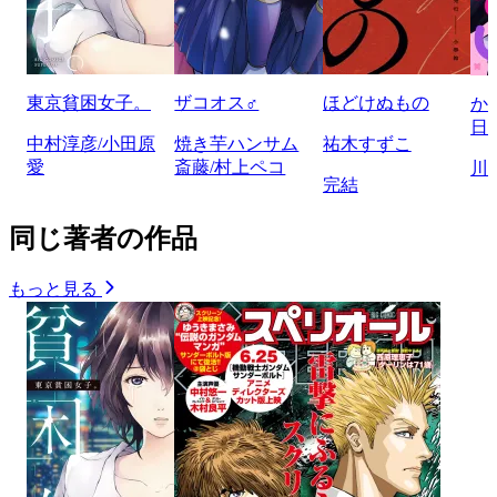
東京貧困女子。
ザコオス♂
ほどけぬもの
か
日
中村淳彦/小田原
焼き芋ハンサム
祐木すずこ
愛
斎藤/村上ペコ
川
完結
同じ著者の作品
もっと見る