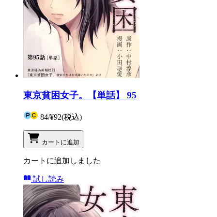
東京貧困女子。【単話】 95
84
/
¥92
(税込)
カートに追加
カートに追加しました
試し読み