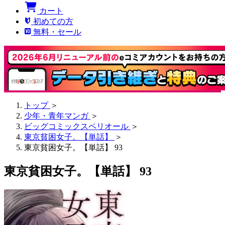
カート
初めての方
無料・セール
トップ
＞
少年・青年マンガ
＞
ビッグコミックスペリオール
＞
東京貧困女子。【単話】
＞
東京貧困女子。【単話】 93
東京貧困女子。【単話】 93