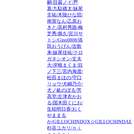
嗣/目曇ノイ/芦
真/九駄礁太/妹尾
圭祐/木陰ひな田/
南賀なん/乙原お
きと/高村秀路/梅
芝秀/壽久/宮川サ
トシ/Gino0808/添
田おうげん/吉飲
来/妹尾佳祐/クロ
ガネシオン/丈夫
大/岸根まくま/目
ノ下三/宮内海渡/
松田まほの/守口
リョウ/犬嶋乃介/
犬ノ畝のぼる/芳
高堂/左津衣かお
る/国木田くにお/
生稲明日香/おく
やままる
か/GILLOCHINDOX☆GILLOCHINDAE/
杉谷ユカリ/ｎｉ