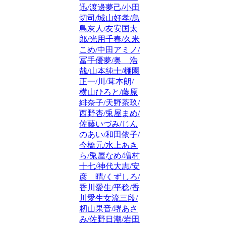
迅/渡邊夢己/小田
切司/城山好孝/鳥
島灰人/友安国太
郎/光用千春/久米
こめ/中田アミノ/
冨手優夢/奥 浩
哉/山本純士/棚園
正一/川/茸本朗/
横山ひろと/藤原
緋奈子/天野茶玖/
西野杏/兎屋まめ/
佐藤いづみ/じん
のあい/和田依子/
今橋元/水上あき
ら/兎屋なめ/増村
十七/神代大志/安
彦 晴/くずしろ/
香川愛生/平稔/香
川愛生女流三段/
籾山果音/堺あさ
み/佐野日潮/岩田