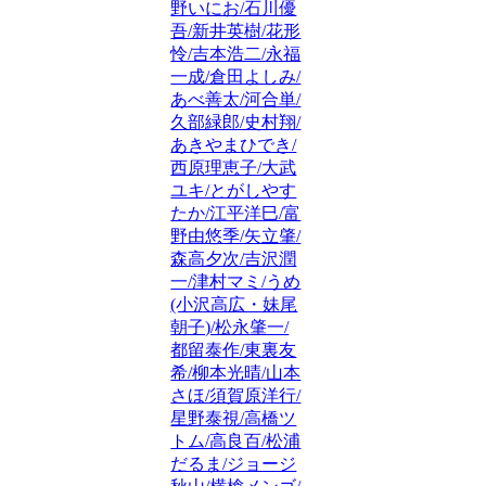
野いにお/石川優
吾/新井英樹/花形
怜/吉本浩二/永福
一成/倉田よしみ/
あべ善太/河合単/
久部緑郎/史村翔/
あきやまひでき/
西原理恵子/大武
ユキ/とがしやす
たか/江平洋巳/富
野由悠季/矢立肇/
森高夕次/吉沢潤
一/津村マミ/うめ
(小沢高広・妹尾
朝子)/松永肇一/
都留泰作/東裏友
希/柳本光晴/山本
さほ/須賀原洋行/
星野泰視/高橋ツ
トム/高良百/松浦
だるま/ジョージ