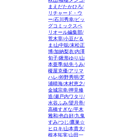
秋山/横槍メンゴ/
まえだたかひろ/
リチャード・ウ
ー/石川秀幸/ビッ
グコミックスペ
リオール編集部/
荒木宰/小豆だる
ま/山中聡/末松正
博/加納梨衣/内澤
旬子/鍬形ゆり/山
本亜季/結先うみ/
榎屋克優/アリマ
ハレ/夘野秀明/芝
浦晴海/木村恵之/
金城宗幸/押見修
造/瀬戸内ワタリ/
水谷ふみ/望月帝/
高橋すぎな/平木
雅和/色白好/九鬼
すみ/つじ/鷹巣☆
ヒロキ/山本貴大/
根本拓実/山田一