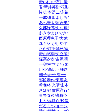
野いにお/石川優
吾/新井英樹/花形
怜/吉本浩二/永福
一成/倉田よしみ/
あべ善太/河合単/
久部緑郎/史村翔/
あきやまひでき/
西原理恵子/大武
ユキ/とがしやす
たか/江平洋巳/富
野由悠季/矢立肇/
森高夕次/吉沢潤
一/津村マミ/うめ
(小沢高広・妹尾
朝子)/松永肇一/
都留泰作/東裏友
希/柳本光晴/山本
さほ/須賀原洋行/
星野泰視/高橋ツ
トム/高良百/松浦
だるま/ジョージ