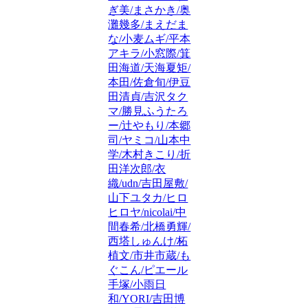
ぎ美/まさかき/奥
灘幾多/まえだま
な/小麦ムギ/平本
アキラ/小窓際/箕
田海道/天海夏矩/
本田/佐倉旬/伊豆
田清貞/吉沢タク
マ/勝見ふうたろ
ー/辻やもり/本郷
司/ヤミコ/山本中
学/木村きこり/折
田洋次郎/衣
織/udn/吉田屋敷/
山下ユタカ/ヒロ
ヒロヤ/nicolai/中
間春希/北橋勇輝/
西塔しゅんけ/柘
植文/市井市蔵/も
ぐこん/ピエール
手塚/小雨日
和/YORI/吉田博