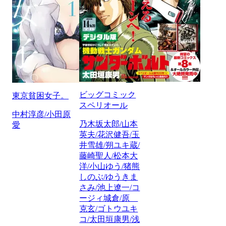
ビッグコミック
東京貧困女子。
スペリオール
中村淳彦/小田原
乃木坂太郎/山本
愛
英夫/花沢健吾/玉
井雪雄/朔ユキ蔵/
藤崎聖人/松本大
洋/小山ゆう/猪熊
しのぶ/ゆうきま
さみ/池上遼一/コ
ージィ城倉/原
克玄/ゴトウユキ
コ/太田垣康男/浅