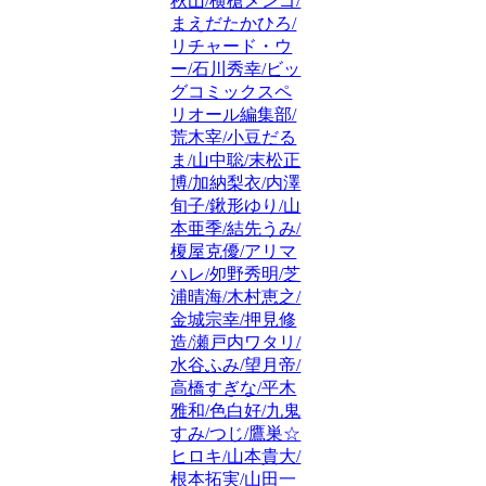
秋山/横槍メンゴ/
まえだたかひろ/
リチャード・ウ
ー/石川秀幸/ビッ
グコミックスペ
リオール編集部/
荒木宰/小豆だる
ま/山中聡/末松正
博/加納梨衣/内澤
旬子/鍬形ゆり/山
本亜季/結先うみ/
榎屋克優/アリマ
ハレ/夘野秀明/芝
浦晴海/木村恵之/
金城宗幸/押見修
造/瀬戸内ワタリ/
水谷ふみ/望月帝/
高橋すぎな/平木
雅和/色白好/九鬼
すみ/つじ/鷹巣☆
ヒロキ/山本貴大/
根本拓実/山田一