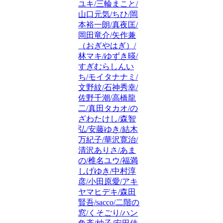
ユキ/三輪まこと/
山口元気/ちひ/岡
本裕一朗/真夜匡/
岡田竜介/矢作兼
（おぎやはぎ）/
林マキ/ゆずき暎/
すぎむらしんい
ち/モイタナナミ/
文野紋/石神秀幸/
佐野千潮/高橋龍
二/真田タカオ/の
ざわたけし/森智
弘/安藤ゆき/結木
万紀子/華沢寛治/
清沢ありさ/あま
の/椎名ユウ/福満
しげゆき/中村淳
彦/小田原愛/アキ
ヤマヒデキ/森田
賢吾/sacco/二階の
窓/くそごり/ハン