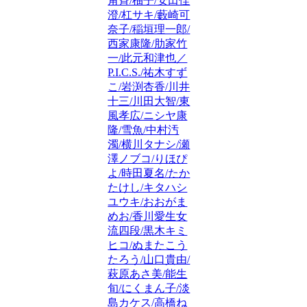
角斉/柚子/安田佳
澄/杠サキ/藪崎可
奈子/稲垣理一郎/
西家康隆/肋家竹
一/此元和津也／
P.I.C.S./祐木すず
こ/岩渕杏香/川井
十三/川田大智/東
風孝広/ニシヤ康
隆/雪魚/中村汚
濁/横川タナシ/瀬
澤ノブコ/りほぴ
よ/時田夏名/たか
たけし/キタハシ
ユウキ/おおがま
めお/香川愛生女
流四段/黒木キミ
ヒコ/ぬまたこう
たろう/山口貴由/
萩原あさ美/能生
旬/にくまん子/淡
島カケス/高橋ね