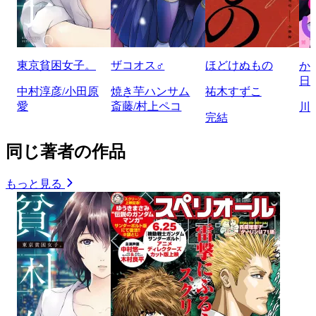
東京貧困女子。
ザコオス♂
ほどけぬもの
か
日
中村淳彦/小田原
焼き芋ハンサム
祐木すずこ
愛
斎藤/村上ペコ
川
完結
同じ著者の作品
もっと見る