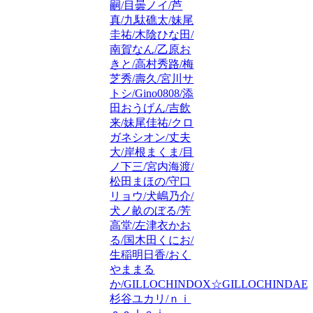
嗣/目曇ノイ/芦
真/九駄礁太/妹尾
圭祐/木陰ひな田/
南賀なん/乙原お
きと/高村秀路/梅
芝秀/壽久/宮川サ
トシ/Gino0808/添
田おうげん/吉飲
来/妹尾佳祐/クロ
ガネシオン/丈夫
大/岸根まくま/目
ノ下三/宮内海渡/
松田まほの/守口
リョウ/犬嶋乃介/
犬ノ畝のぼる/芳
高堂/左津衣かお
る/国木田くにお/
生稲明日香/おく
やままる
か/GILLOCHINDOX☆GILLOCHINDAE/
杉谷ユカリ/ｎｉ