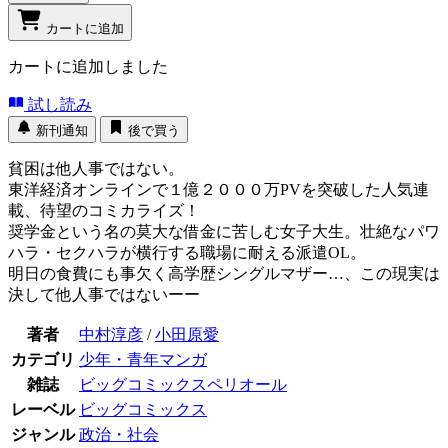
カートに追加
カートに追加しました
試し読み
新刊通知
後で買う
貧困は他人事ではない。
東洋経済オンラインで１億２０００万PVを突破した人気連
載、待望のコミカライズ！
奨学金という名の莫大な借金に苦しむ女子大生。壮絶なパワ
ハラ・セクハラが横行する職場に耐える派遣OL。
明日の食費にも事欠く高学歴シングルマザー…、この現実は
決して他人事ではないーー
著者
中村淳彦
/
小田原愛
カテゴリ
少年・青年マンガ
雑誌
ビッグコミックスペリオール
レーベル
ビッグコミックス
ジャンル
政治・社会