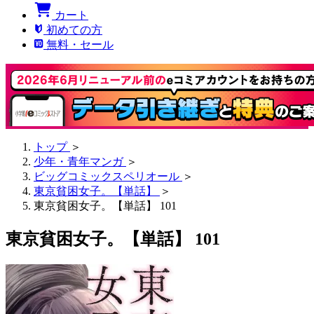
カート
初めての方
無料・セール
トップ
＞
少年・青年マンガ
＞
ビッグコミックスペリオール
＞
東京貧困女子。【単話】
＞
東京貧困女子。【単話】 101
東京貧困女子。【単話】 101