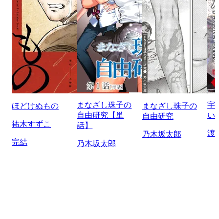
まなざし珠子の
宇
ほどけぬもの
まなざし珠子の
自由研究【単
い
自由研究
祐木すずこ
話】
渡
乃木坂太郎
完結
乃木坂太郎