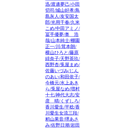
迅/渡邊夢己/小田
切司/城山好孝/鳥
島灰人/友安国太
郎/光用千春/久米
こめ/中田アミノ/
冨手優夢/奥 浩
哉/山本純士/棚園
正一/川/茸本朗/
横山ひろと/藤原
緋奈子/天野茶玖/
西野杏/兎屋まめ/
佐藤いづみ/じん
のあい/和田依子/
今橋元/水上あき
ら/兎屋なめ/増村
十七/神代大志/安
彦 晴/くずしろ/
香川愛生/平稔/香
川愛生女流三段/
籾山果音/堺あさ
み/佐野日潮/岩田