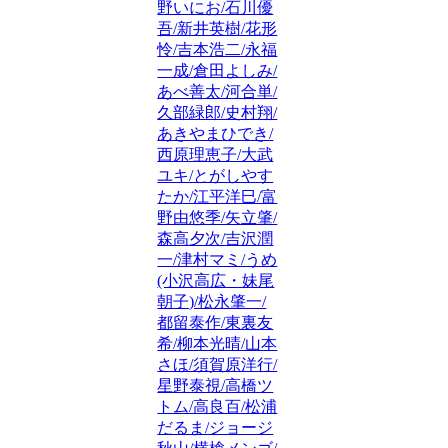
野いにお/石川優
吾/新井英樹/花形
怜/吉本浩二/永福
一成/倉田よしみ/
あべ善太/河合単/
久部緑郎/史村翔/
あきやまひでき/
西原理恵子/大武
ユキ/とがしやす
たか/江平洋巳/富
野由悠季/矢立肇/
森高夕次/吉沢潤
一/津村マミ/うめ
(小沢高広・妹尾
朝子)/松永肇一/
都留泰作/東裏友
希/柳本光晴/山本
さほ/須賀原洋行/
星野泰視/高橋ツ
トム/高良百/松浦
だるま/ジョージ