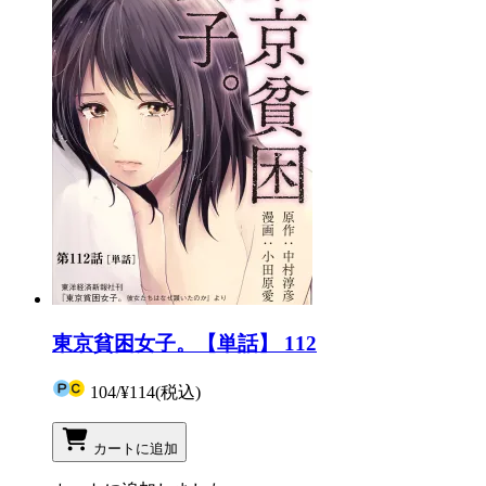
東京貧困女子。【単話】 112
104
/
¥114
(税込)
カートに追加