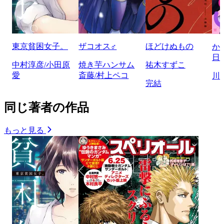
東京貧困女子。
ザコオス♂
ほどけぬもの
か
日
中村淳彦/小田原
焼き芋ハンサム
祐木すずこ
愛
斎藤/村上ペコ
川
完結
同じ著者の作品
もっと見る