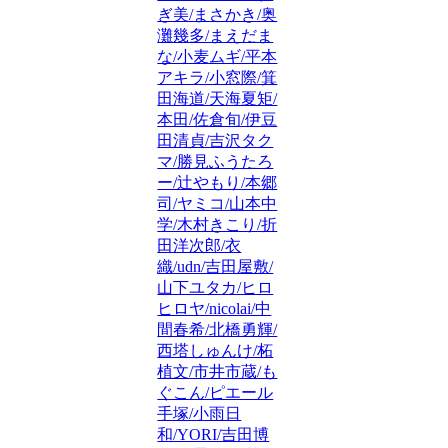
ぎ美/まさかき/奥
灘幾多/まえだま
な/小麦ムギ/平本
アキラ/小窓際/箕
田海道/天海夏矩/
本田/佐倉旬/伊豆
田清貞/吉沢タク
マ/勝見ふうたろ
ー/辻やもり/本郷
司/ヤミコ/山本中
学/木村きこり/折
田洋次郎/衣
織/udn/吉田屋敷/
山下ユタカ/ヒロ
ヒロヤ/nicolai/中
間春希/北橋勇輝/
西塔しゅんけ/柘
植文/市井市蔵/も
ぐこん/ピエール
手塚/小雨日
和/YORI/吉田博