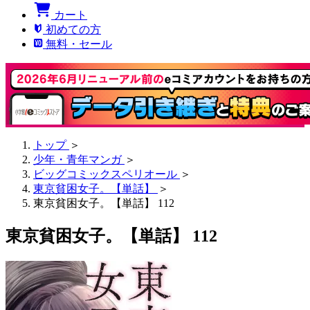
カート
初めての方
無料・セール
トップ
＞
少年・青年マンガ
＞
ビッグコミックスペリオール
＞
東京貧困女子。【単話】
＞
東京貧困女子。【単話】 112
東京貧困女子。【単話】 112