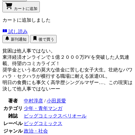
カートに追加
カートに追加しました
試し読み
新刊通知
後で買う
貧困は他人事ではない。
東洋経済オンラインで１億２０００万PVを突破した人気連
載、待望のコミカライズ！
奨学金という名の莫大な借金に苦しむ女子大生。壮絶なパワ
ハラ・セクハラが横行する職場に耐える派遣OL。
明日の食費にも事欠く高学歴シングルマザー…、この現実は
決して他人事ではないーー
著者
中村淳彦
/
小田原愛
カテゴリ
少年・青年マンガ
雑誌
ビッグコミックスペリオール
レーベル
ビッグコミックス
ジャンル
政治・社会