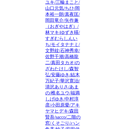
ユキ/三輪まこと/
山口元気/ちひ/岡
本裕一朗/真夜匡/
岡田竜介/矢作兼
（おぎやはぎ）/
林マキ/ゆずき暎/
すぎむらしんい
ち/モイタナナミ/
文野紋/石神秀幸/
佐野千潮/高橋龍
二/真田タカオ/の
ざわたけし/森智
弘/安藤ゆき/結木
万紀子/華沢寛治/
清沢ありさ/あま
の/椎名ユウ/福満
しげゆき/中村淳
彦/小田原愛/アキ
ヤマヒデキ/森田
賢吾/sacco/二階の
窓/くそごり/ハン