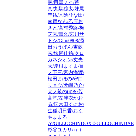
嗣/目曇ノイ/芦
真/九駄礁太/妹尾
圭祐/木陰ひな田/
南賀なん/乙原お
きと/高村秀路/梅
芝秀/壽久/宮川サ
トシ/Gino0808/添
田おうげん/吉飲
来/妹尾佳祐/クロ
ガネシオン/丈夫
大/岸根まくま/目
ノ下三/宮内海渡/
松田まほの/守口
リョウ/犬嶋乃介/
犬ノ畝のぼる/芳
高堂/左津衣かお
る/国木田くにお/
生稲明日香/おく
やままる
か/GILLOCHINDOX☆GILLOCHINDAE/
杉谷ユカリ/ｎｉ