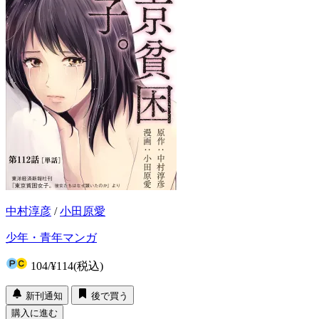
中村淳彦
/
小田原愛
少年・青年マンガ
104
/
¥114
(税込)
新刊通知
後で買う
購入に進む