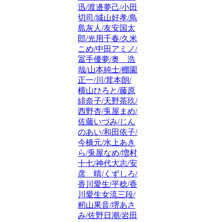
迅/渡邊夢己/小田
切司/城山好孝/鳥
島灰人/友安国太
郎/光用千春/久米
こめ/中田アミノ/
冨手優夢/奥 浩
哉/山本純士/棚園
正一/川/茸本朗/
横山ひろと/藤原
緋奈子/天野茶玖/
西野杏/兎屋まめ/
佐藤いづみ/じん
のあい/和田依子/
今橋元/水上あき
ら/兎屋なめ/増村
十七/神代大志/安
彦 晴/くずしろ/
香川愛生/平稔/香
川愛生女流三段/
籾山果音/堺あさ
み/佐野日潮/岩田