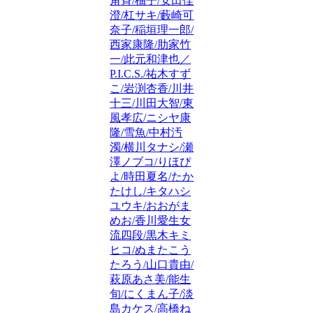
角斉/柚子/安田佳
澄/杠サキ/藪崎可
奈子/稲垣理一郎/
西家康隆/肋家竹
一/此元和津也／
P.I.C.S./祐木すず
こ/岩渕杏香/川井
十三/川田大智/東
風孝広/ニシヤ康
隆/雪魚/中村汚
濁/横川タナシ/瀬
澤ノブコ/りほぴ
よ/時田夏名/たか
たけし/キタハシ
ユウキ/おおがま
めお/香川愛生女
流四段/黒木キミ
ヒコ/ぬまたこう
たろう/山口貴由/
萩原あさ美/能生
旬/にくまん子/淡
島カケス/高橋ね