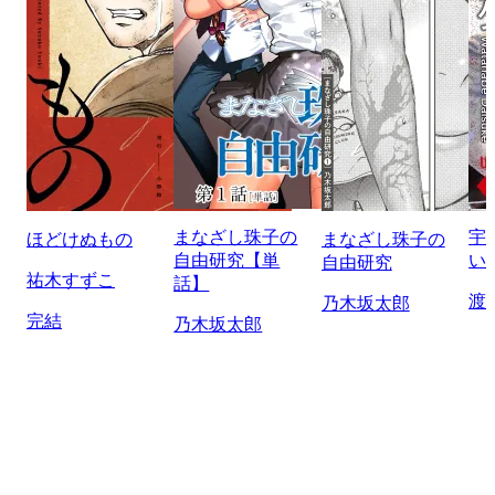
まなざし珠子の
宇
ほどけぬもの
まなざし珠子の
自由研究【単
い
自由研究
祐木すずこ
話】
渡
乃木坂太郎
完結
乃木坂太郎