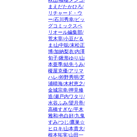
秋山/横槍メンゴ/
まえだたかひろ/
リチャード・ウ
ー/石川秀幸/ビッ
グコミックスペ
リオール編集部/
荒木宰/小豆だる
ま/山中聡/末松正
博/加納梨衣/内澤
旬子/鍬形ゆり/山
本亜季/結先うみ/
榎屋克優/アリマ
ハレ/夘野秀明/芝
浦晴海/木村恵之/
金城宗幸/押見修
造/瀬戸内ワタリ/
水谷ふみ/望月帝/
高橋すぎな/平木
雅和/色白好/九鬼
すみ/つじ/鷹巣☆
ヒロキ/山本貴大/
根本拓実/山田一