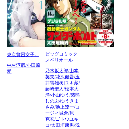
ビッグコミック
東京貧困女子。
スペリオール
中村淳彦/小田原
乃木坂太郎/山本
愛
英夫/花沢健吾/玉
井雪雄/朔ユキ蔵/
藤崎聖人/松本大
洋/小山ゆう/猪熊
しのぶ/ゆうきま
さみ/池上遼一/コ
ージィ城倉/原
克玄/ゴトウユキ
コ/太田垣康男/浅