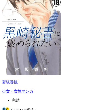
宮坂香帆
少女・女性マンガ
完結