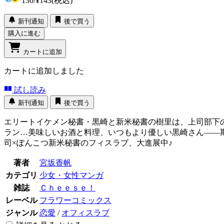
130
/
¥143
(税込)
新刊通知
後で買う
購入に進む
カートに追加
カートに追加しました
試し読み
新刊通知
後で買う
エリートイケメン秘書・黒崎と新米秘書の樹里は、上司部下
ラン…美味しいお酒と料理、いつもより優しい黒崎さん――
司×ぽんこつ新米秘書のフィスラブ、大進展中♪
著者
宮坂香帆
カテゴリ
少女・女性マンガ
雑誌
Ｃｈｅｅｓｅ！
レーベル
フラワーコミックス
ジャンル
恋愛
/
オフィスラブ