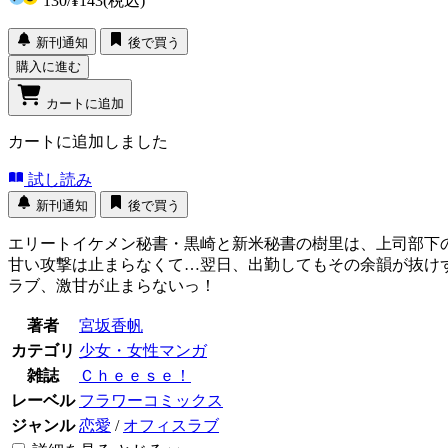
130
/
¥143
(税込)
新刊通知
後で買う
購入に進む
カートに追加
カートに追加しました
試し読み
新刊通知
後で買う
エリートイケメン秘書・黒崎と新米秘書の樹里は、上司部下
甘い攻撃は止まらなくて…翌日、出勤してもその余韻が抜け
ラブ、激甘が止まらないっ！
著者
宮坂香帆
カテゴリ
少女・女性マンガ
雑誌
Ｃｈｅｅｓｅ！
レーベル
フラワーコミックス
ジャンル
恋愛
/
オフィスラブ