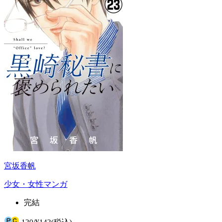
宮坂香帆
少女・女性マンガ
完結