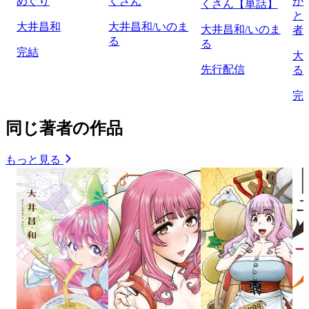
めぐり
くさん
か
くさん【単話】
と
大井昌和
大井昌和/いのま
大井昌和/いのま
者
る
る
完結
大
先行配信
る
完
同じ著者の作品
もっと見る