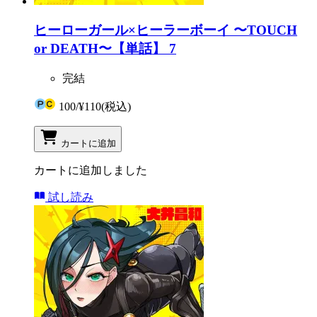
ヒーローガール×ヒーラーボーイ 〜TOUCH
or DEATH〜【単話】 7
完結
100
/
¥110
(税込)
カートに追加
カートに追加しました
試し読み