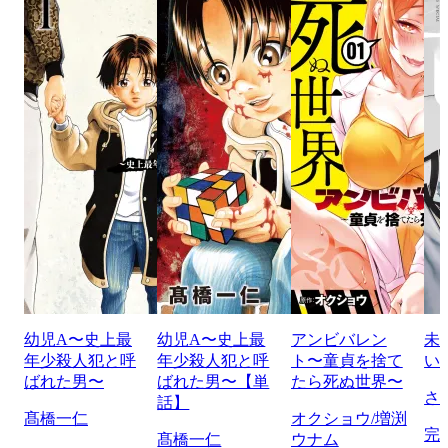
幼児A〜史上最
幼児A〜史上最
アンビバレン
未
年少殺人犯と呼
年少殺人犯と呼
ト〜童貞を捨て
い
ばれた男〜
ばれた男〜【単
たら死ぬ世界〜
さ
話】
髙橋一仁
オクショウ/増渕
完
髙橋一仁
ウナム