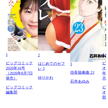
1
4
2
ビッグコミック
ビ
はじめてのセフ
3
2026年16号
オリ
レ 3
信長協奏曲 23
（2026年8月7日
年1
ゆりかわ
発売）
月
石井あゆみ
ビッグコミック
ビ
編集部
オ
部