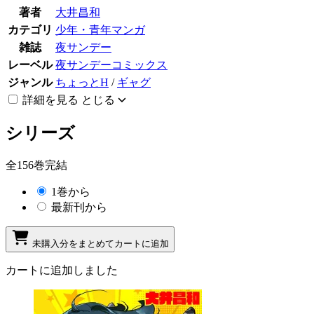
著者
大井昌和
カテゴリ
少年・青年マンガ
雑誌
夜サンデー
レーベル
夜サンデーコミックス
ジャンル
ちょっとH
/
ギャグ
詳細を見る
とじる
シリーズ
全156巻完結
1巻から
最新刊から
未購入分をまとめてカートに追加
カートに追加しました