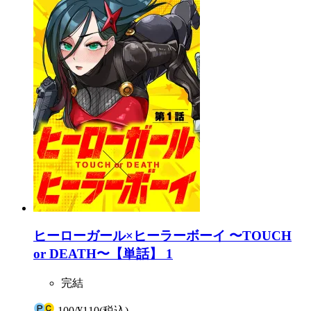
ヒーローガール×ヒーラーボーイ 〜TOUCH
or DEATH〜【単話】 1
完結
100
/
¥110
(税込)