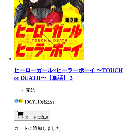
ヒーローガール×ヒーラーボーイ 〜TOUCH
or DEATH〜【単話】 3
完結
100
/
¥110
(税込)
カートに追加
カートに追加しました