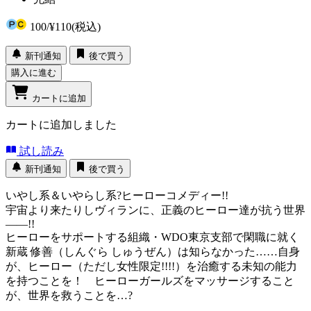
100
/
¥110
(税込)
新刊通知
後で買う
購入に進む
カートに追加
カートに追加しました
試し読み
新刊通知
後で買う
いやし系＆いやらし系?ヒーローコメディー!!
宇宙より来たりしヴィランに、正義のヒーロー達が抗う世界
――!!
ヒーローをサポートする組織・WDO東京支部で閑職に就く
新蔵 修善（しんぐら しゅうぜん）は知らなかった……自身
が、ヒーロー（ただし女性限定!!!!）を治癒する未知の能力
を持つことを！ ヒーローガールズをマッサージすること
が、世界を救うことを…?