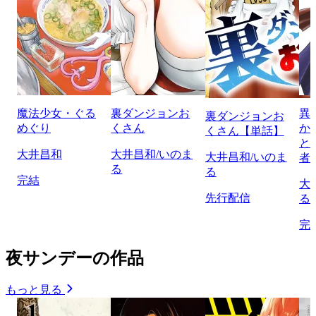
魔法少女・ぐる
裏ダンジョンお
異
裏ダンジョンお
めぐり
くさん
か
くさん【単話】
と
大井昌和
大井昌和/いのま
大井昌和/いのま
者
る
る
完結
大
先行配信
る
完
夜サンデーの作品
もっと見る