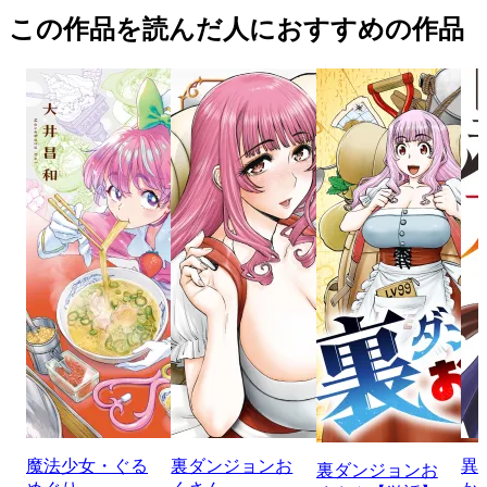
この作品を読んだ人におすすめの作品
魔法少女・ぐる
裏ダンジョンお
異
裏ダンジョンお