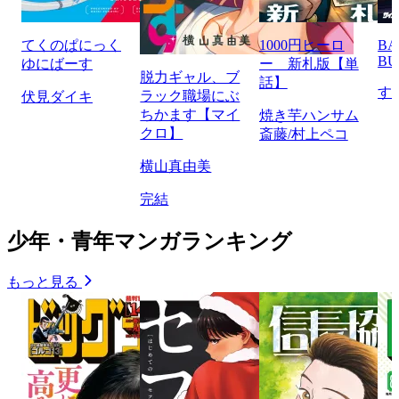
てくのぱにっく
1000円ヒーロ
BA
BU
ゆにばーす
ー 新札版【単
脱力ギャル、ブ
話】
す
ラック職場にぶ
伏見ダイキ
ちかます【マイ
焼き芋ハンサム
クロ】
斎藤/村上ペコ
横山真由美
完結
少年・青年マンガランキング
もっと見る