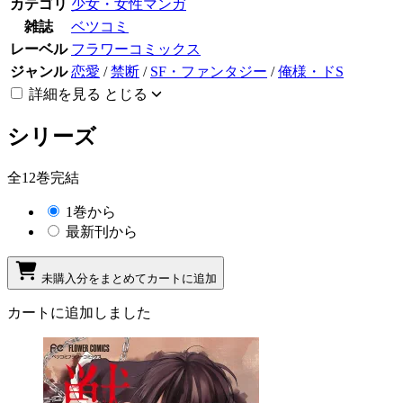
カテゴリ
少女・女性マンガ
雑誌
ベツコミ
レーベル
フラワーコミックス
ジャンル
恋愛
/
禁断
/
SF・ファンタジー
/
俺様・ドS
詳細を見る
とじる
シリーズ
全12巻完結
1巻から
最新刊から
未購入分をまとめてカートに追加
カートに追加しました