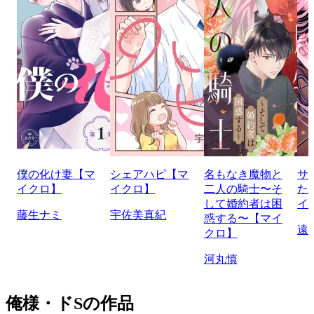
僕の化け妻【マ
シェアハピ【マ
名もなき魔物と
サ
イクロ】
イクロ】
二人の騎士〜そ
た
して婚約者は困
イ
藤生ナミ
宇佐美真紀
惑する〜【マイ
遠
クロ】
河丸慎
俺様・ドSの作品