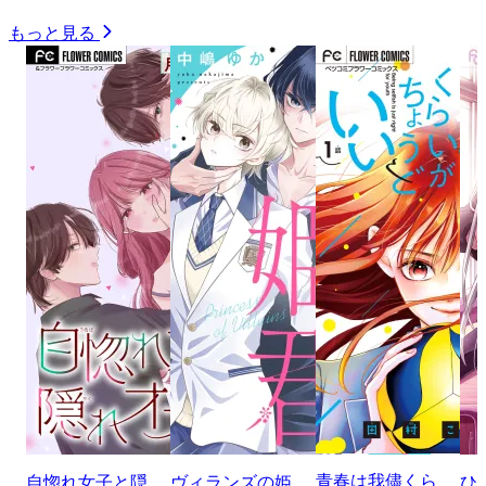
もっと見る
青春は我儘くら
自惚れ女子と隠
ヴィランズの姫
ひ