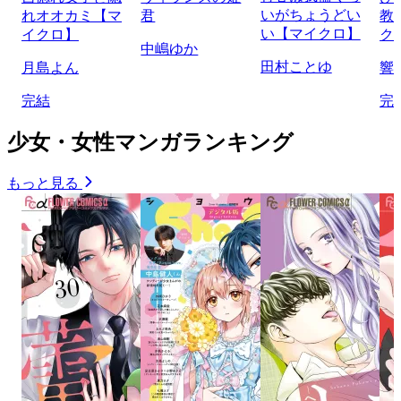
いがちょうどい
れオオカミ【マ
君
教
い【マイクロ】
イクロ】
ク
中嶋ゆか
田村ことゆ
月島よん
響
完結
完
少女・女性マンガランキング
もっと見る