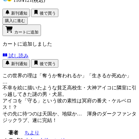
110
/
¥121
(税込)
新刊通知
後で買う
購入に進む
カートに追加
カートに追加しました
試し読み
新刊通知
後で買う
この世界の理は「奪うか奪われるか」「生きるか死ぬか」
…
不幸を絵に描いたような貧乏高校生・大神アイコに隣室に引
っ越してきた謎の男・犬居。
アイコを「守る」という彼の素性は冥府の番犬・ケルベロ
ス！？
その先に待つのは天国か、地獄か… 渾身のダークファンタ
ジックラブ、遂に完結！
著者
ちより