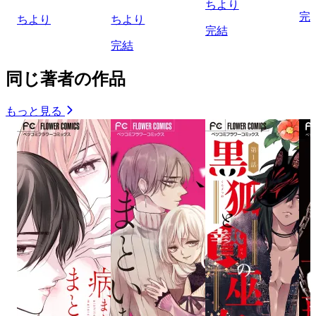
ちより
完
ちより
ちより
完結
完結
同じ著者の作品
もっと見る