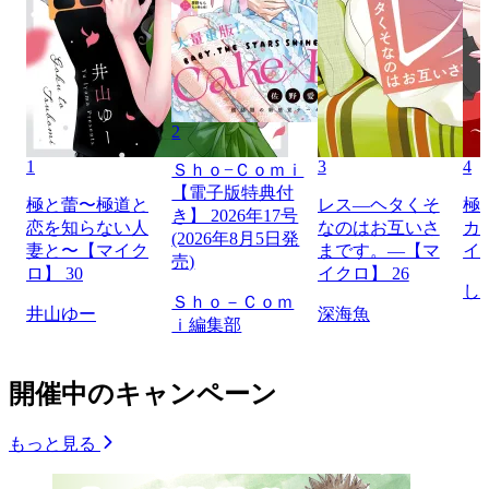
2
1
3
4
Ｓｈｏ−Ｃｏｍｉ
【電子版特典付
極と蕾〜極道と
レス―ヘタくそ
極
き】 2026年17号
恋を知らない人
なのはお互いさ
カ
(2026年8月5日発
妻と〜【マイク
まです。―【マ
イ
売)
ロ】 30
イクロ】 26
し
Ｓｈｏ－Ｃｏｍ
井山ゆー
深海魚
ｉ編集部
開催中のキャンペーン
もっと見る