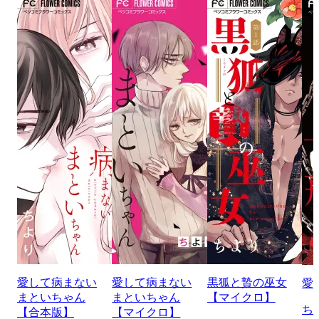
愛して病まない
愛して病まない
黒狐と贄の巫女
愛
まといちゃん
まといちゃん
【マイクロ】
ち
【合本版】
【マイクロ】