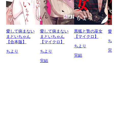
愛して病まない
愛して病まない
黒狐と贄の巫女
愛
まといちゃん
まといちゃん
【マイクロ】
ち
【合本版】
【マイクロ】
ちより
完
ちより
ちより
完結
完結