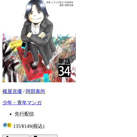
榎屋克優
/
阿部泰尚
少年・青年マンガ
先行配信
135
/
¥149
(税込)