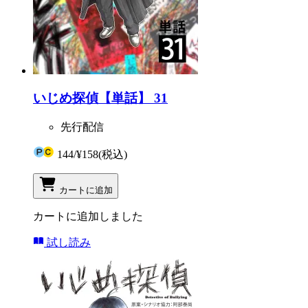
いじめ探偵【単話】 31
先行配信
144
/
¥158
(税込)
カートに追加
カートに追加しました
試し読み