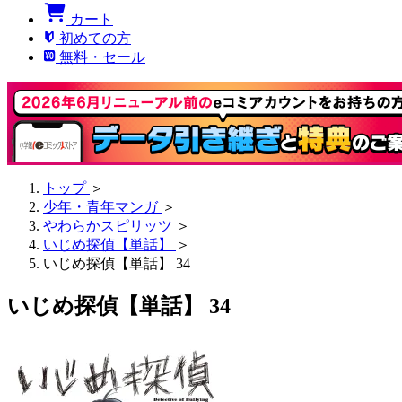
カート
初めての方
無料・セール
トップ
＞
少年・青年マンガ
＞
やわらかスピリッツ
＞
いじめ探偵【単話】
＞
いじめ探偵【単話】 34
いじめ探偵【単話】 34