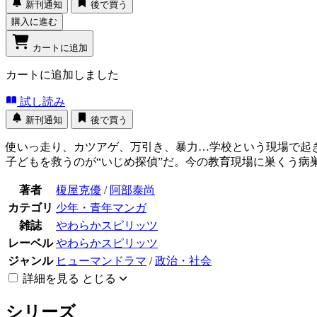
新刊通知
後で買う
購入に進む
カートに追加
カートに追加しました
試し読み
新刊通知
後で買う
使いっ走り、カツアゲ、万引き、暴力…学校という現場で起
子どもを救うのが“いじめ探偵”だ。今の教育現場に巣くう病
著者
榎屋克優
/
阿部泰尚
カテゴリ
少年・青年マンガ
雑誌
やわらかスピリッツ
レーベル
やわらかスピリッツ
ジャンル
ヒューマンドラマ
/
政治・社会
詳細を見る
とじる
シリーズ