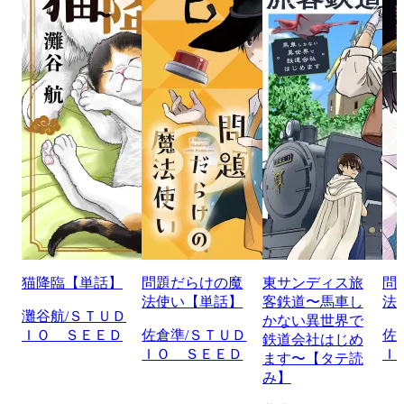
猫降臨【単話】
問題だらけの魔
東サンディス旅
問
法使い【単話】
客鉄道〜馬車し
法
灘谷航/ＳＴＵＤ
かない異世界で
ＩＯ ＳＥＥＤ
佐倉準/ＳＴＵＤ
佐
鉄道会社はじめ
ＩＯ ＳＥＥＤ
Ｉ
ます〜【タテ読
み】