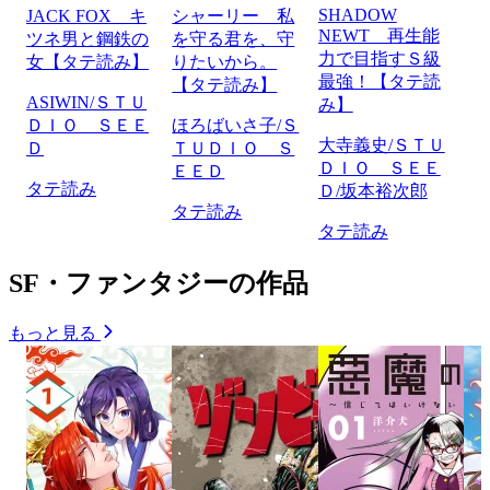
SHADOW
JACK FOX キ
シャーリー 私
NEWT 再生能
ツネ男と鋼鉄の
を守る君を、守
力で目指すＳ級
女【タテ読み】
りたいから。
最強！【タテ読
【タテ読み】
ASIWIN/ＳＴＵ
み】
ＤＩＯ ＳＥＥ
ほろばいさ子/Ｓ
大寺義史/ＳＴＵ
Ｄ
ＴＵＤＩＯ Ｓ
ＤＩＯ ＳＥＥ
ＥＥＤ
タテ読み
Ｄ/坂本裕次郎
タテ読み
タテ読み
SF・ファンタジーの作品
もっと見る