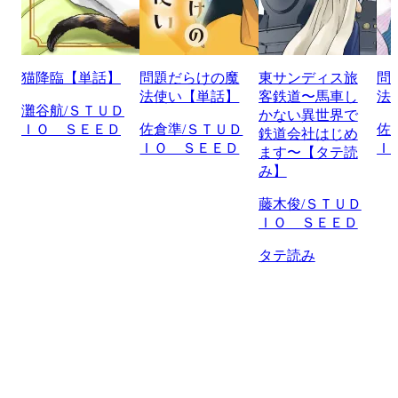
猫降臨【単話】
問題だらけの魔
東サンディス旅
問
法使い【単話】
客鉄道〜馬車し
法
灘谷航/ＳＴＵＤ
かない異世界で
ＩＯ ＳＥＥＤ
佐倉準/ＳＴＵＤ
佐
鉄道会社はじめ
ＩＯ ＳＥＥＤ
Ｉ
ます〜【タテ読
み】
藤木俊/ＳＴＵＤ
ＩＯ ＳＥＥＤ
タテ読み