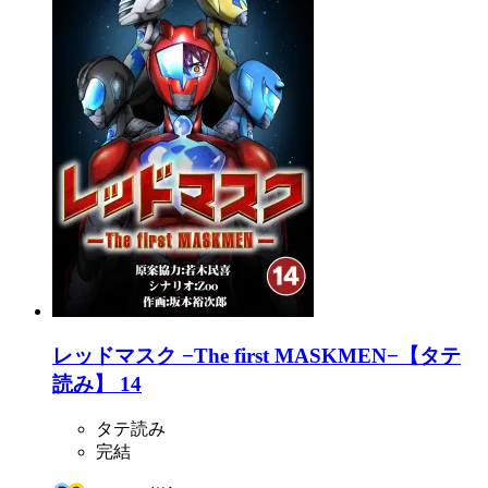
レッドマスク −The first MASKMEN−【タテ
読み】 14
タテ読み
完結