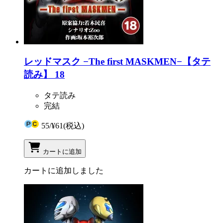
レッドマスク −The first MASKMEN−【タテ
読み】 18
タテ読み
完結
55
/
¥61
(税込)
カートに追加
カートに追加しました