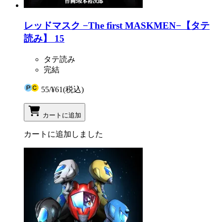
レッドマスク −The first MASKMEN−【タテ
読み】 15
タテ読み
完結
55
/
¥61
(税込)
カートに追加
カートに追加しました