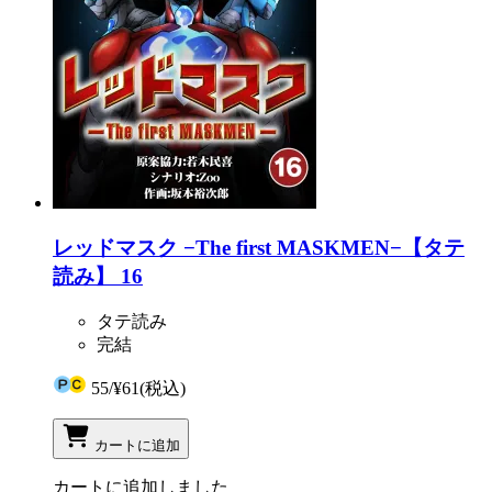
レッドマスク −The first MASKMEN−【タテ
読み】 16
タテ読み
完結
55
/
¥61
(税込)
カートに追加
カートに追加しました