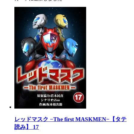
レッドマスク −The first MASKMEN−【タテ
読み】 17