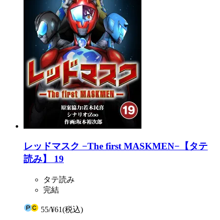
レッドマスク −The first MASKMEN−【タテ
読み】 19
タテ読み
完結
55
/
¥61
(税込)