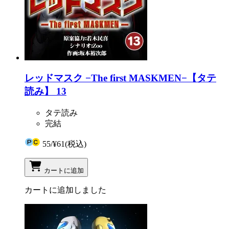
レッドマスク −The first MASKMEN−【タテ
読み】 13
タテ読み
完結
55
/
¥61
(税込)
カートに追加
カートに追加しました