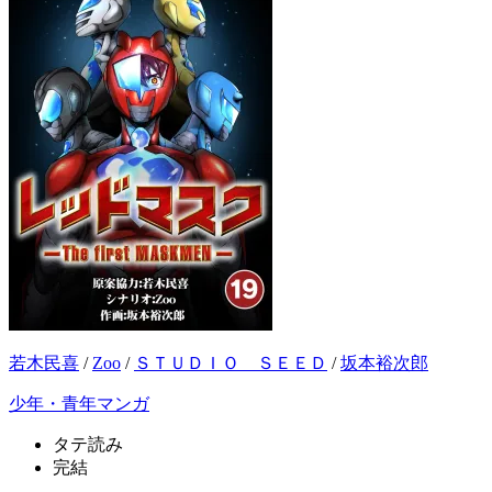
若木民喜
/
Zoo
/
ＳＴＵＤＩＯ ＳＥＥＤ
/
坂本裕次郎
少年・青年マンガ
タテ読み
完結