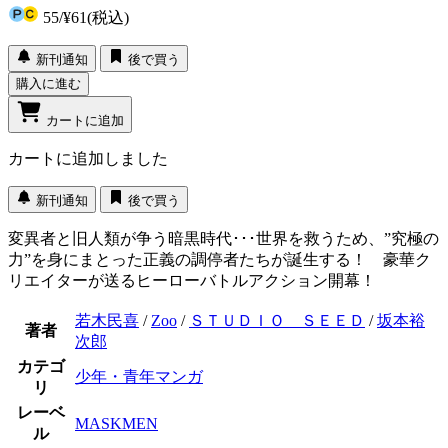
55
/
¥61
(税込)
新刊通知
後で買う
購入に進む
カートに追加
カートに追加しました
新刊通知
後で買う
変異者と旧人類が争う暗黒時代･･･世界を救うため、”究極の
力”を身にまとった正義の調停者たちが誕生する！ 豪華ク
リエイターが送るヒーローバトルアクション開幕！
若木民喜
/
Zoo
/
ＳＴＵＤＩＯ ＳＥＥＤ
/
坂本裕
著者
次郎
カテゴ
少年・青年マンガ
リ
レーベ
MASKMEN
ル