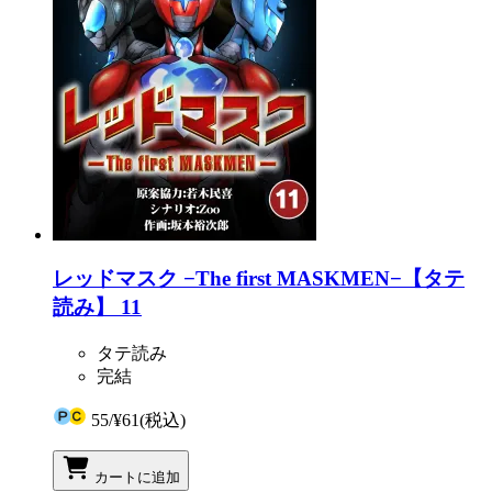
レッドマスク −The first MASKMEN−【タテ
読み】 11
タテ読み
完結
55
/
¥61
(税込)
カートに追加