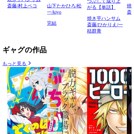
つぶして成り上
斎藤/村上ペコ
山下たかひろ/松
焼
がる【単話】
一/kiyo
斎
焼き芋ハンサム
完結
斎藤/ひかりえ/一
桔群青
ギャグの作品
もっと見る