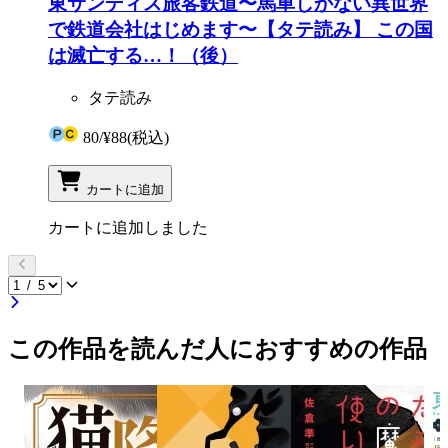
東サンディス旅客鉄道〜馬車しかない異世界
で鉄道会社はじめます〜【タテ読み】 この国
は滅亡する…！（後）
タテ読み
80
/
¥88
(税込)
カートに追加
カートに追加しました
この作品を読んだ人におすすめの作品