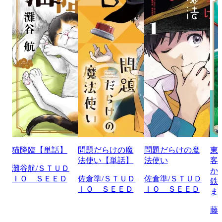
猫降臨【単話】
問題だらけの魔
問題だらけの魔
東
法使い【単話】
法使い
客
灘谷航/ＳＴＵＤ
か
ＩＯ ＳＥＥＤ
佐倉準/ＳＴＵＤ
佐倉準/ＳＴＵＤ
鉄
ＩＯ ＳＥＥＤ
ＩＯ ＳＥＥＤ
ま
藤