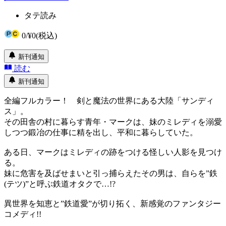
タテ読み
0
/
¥0
(税込)
新刊通知
読む
新刊通知
全編フルカラー！ 剣と魔法の世界にある大陸「サンディ
ス」。
その田舎の村に暮らす青年・マークは、妹のミレディを溺愛
しつつ鍛冶の仕事に精を出し、平和に暮らしていた。
ある日、マークはミレディの跡をつける怪しい人影を見つけ
る。
妹に危害を及ばせまいと引っ捕らえたその男は、自らを”鉄
(テツ)”と呼ぶ鉄道オタクで…!?
異世界を知恵と”鉄道愛”が切り拓く、新感覚のファンタジー
コメディ!!