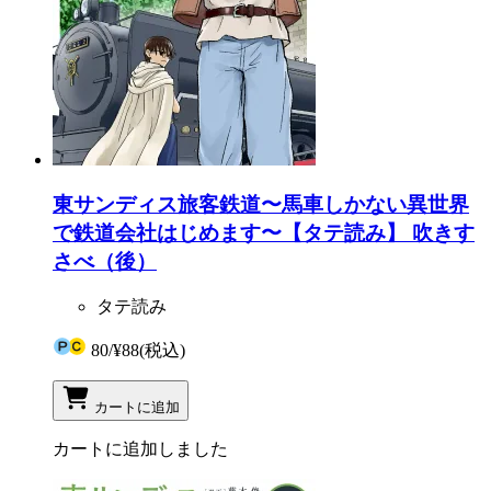
東サンディス旅客鉄道〜馬車しかない異世界
で鉄道会社はじめます〜【タテ読み】 吹きす
さべ（後）
タテ読み
80
/
¥88
(税込)
カートに追加
カートに追加しました