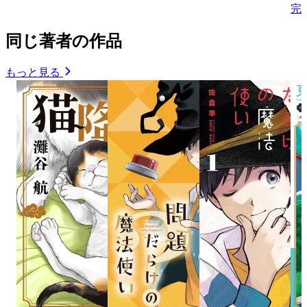
完
同じ著者の作品
もっと見る