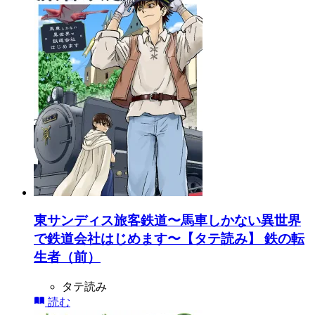
東サンディス旅客鉄道〜馬車しかない異世界
で鉄道会社はじめます〜【タテ読み】 鉄の転
生者（前）
タテ読み
読む