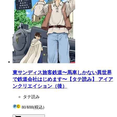
東サンディス旅客鉄道〜馬車しかない異世界
で鉄道会社はじめます〜【タテ読み】 アイア
ンクリエイション（後）
タテ読み
80
/
¥88
(税込)