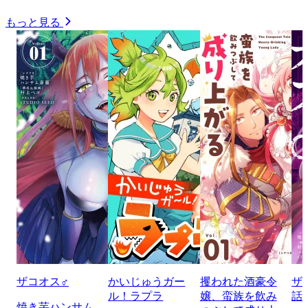
もっと見る
ザコオス♂
かいじゅうガー
攫われた酒豪令
ザ
ル！ラプラ
嬢、蛮族を飲み
話
焼き芋ハンサム