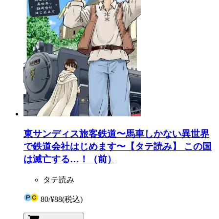
東サンディス旅客鉄道〜馬車しかない異世界
で鉄道会社はじめます〜【タテ読み】 この国
は滅亡する…！（前）
タテ読み
80
/
¥88
(税込)