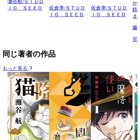
灘谷航/ＳＴＵＤ
か
ＩＯ ＳＥＥＤ
佐倉準/ＳＴＵＤ
佐倉準/ＳＴＵＤ
鉄
ＩＯ ＳＥＥＤ
ＩＯ ＳＥＥＤ
ま
藤
完
同じ著者の作品
もっと見る