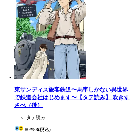
東サンディス旅客鉄道〜馬車しかない異世界
で鉄道会社はじめます〜【タテ読み】 吹きす
さべ（後）
タテ読み
80
/
¥88
(税込)