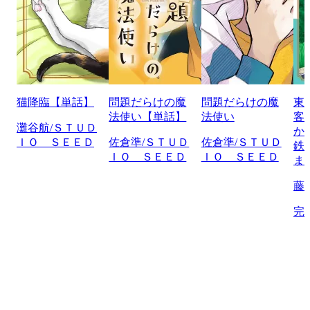
猫降臨【単話】
問題だらけの魔
問題だらけの魔
東
法使い【単話】
法使い
客
灘谷航/ＳＴＵＤ
か
ＩＯ ＳＥＥＤ
佐倉準/ＳＴＵＤ
佐倉準/ＳＴＵＤ
鉄
ＩＯ ＳＥＥＤ
ＩＯ ＳＥＥＤ
ま
藤
完