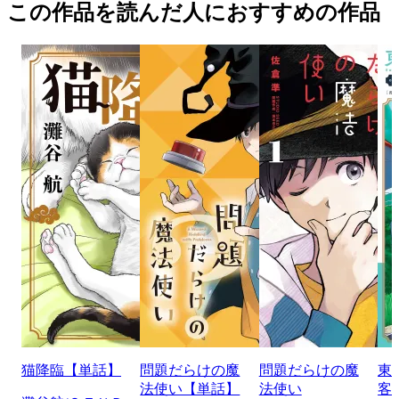
この作品を読んだ人におすすめの作品
猫降臨【単話】
問題だらけの魔
問題だらけの魔
東
法使い【単話】
法使い
客