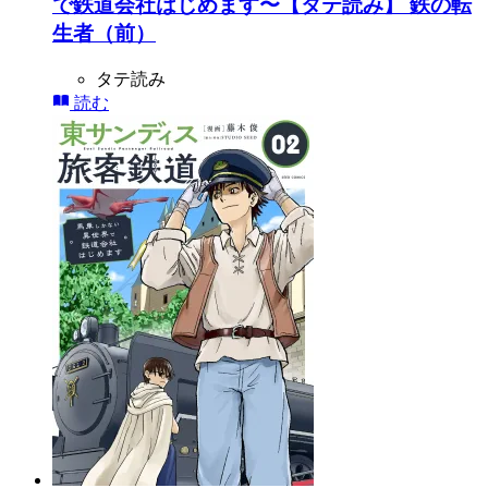
で鉄道会社はじめます〜【タテ読み】 鉄の転
生者（前）
タテ読み
読む