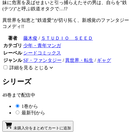
妹に危害を及ばせまいと引っ捕らえたその男は、自らを”鉄
(テツ)”と呼ぶ鉄道オタクで…!?
異世界を知恵と”鉄道愛”が切り拓く、新感覚のファンタジー
コメディ!!
著者
藤木俊
/
ＳＴＵＤＩＯ ＳＥＥＤ
カテゴリ
少年・青年マンガ
レーベル
シードコミックス
ジャンル
SF・ファンタジー
/
異世界・転生
/
ギャグ
詳細を見る
とじる
シリーズ
49巻まで配信中
1巻から
最新刊から
未購入分をまとめてカートに追加