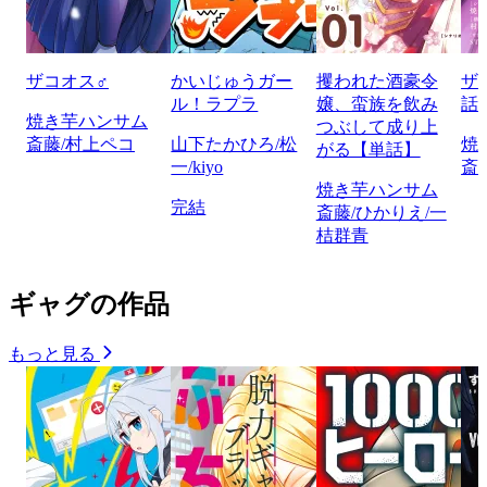
ザコオス♂
かいじゅうガー
攫われた酒豪令
ザ
ル！ラプラ
嬢、蛮族を飲み
話
焼き芋ハンサム
つぶして成り上
斎藤/村上ペコ
山下たかひろ/松
焼
がる【単話】
一/kiyo
斎
焼き芋ハンサム
完結
斎藤/ひかりえ/一
桔群青
ギャグの作品
もっと見る