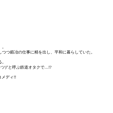
」。
しつつ鍛冶の仕事に精を出し、平和に暮らしていた。
る。
)”と呼ぶ鉄道オタクで…!?
メディ!!