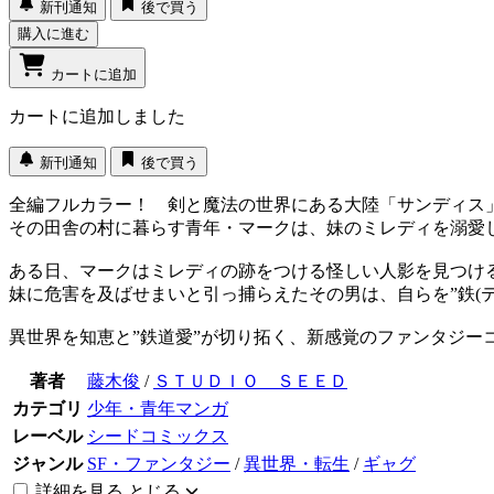
新刊通知
後で買う
購入に進む
カートに追加
カートに追加しました
新刊通知
後で買う
全編フルカラー！ 剣と魔法の世界にある大陸「サンディス
その田舎の村に暮らす青年・マークは、妹のミレディを溺愛
ある日、マークはミレディの跡をつける怪しい人影を見つけ
妹に危害を及ばせまいと引っ捕らえたその男は、自らを”鉄(テツ
異世界を知恵と”鉄道愛”が切り拓く、新感覚のファンタジーコ
著者
藤木俊
/
ＳＴＵＤＩＯ ＳＥＥＤ
カテゴリ
少年・青年マンガ
レーベル
シードコミックス
ジャンル
SF・ファンタジー
/
異世界・転生
/
ギャグ
詳細を見る
とじる