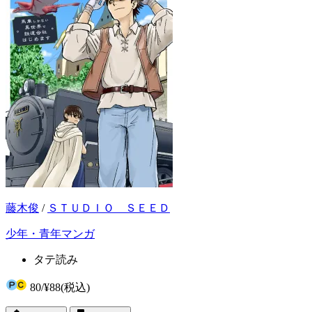
藤木俊
/
ＳＴＵＤＩＯ ＳＥＥＤ
少年・青年マンガ
タテ読み
80
/
¥88
(税込)