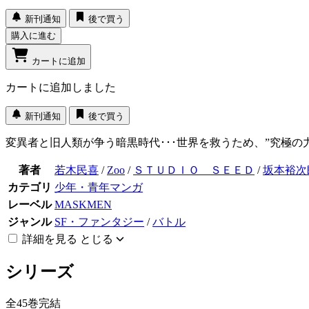
新刊通知
後で買う
購入に進む
カートに追加
カートに追加しました
新刊通知
後で買う
変異者と旧人類が争う暗黒時代･･･世界を救うため、”究極
著者
若木民喜
/
Zoo
/
ＳＴＵＤＩＯ ＳＥＥＤ
/
坂本裕次
カテゴリ
少年・青年マンガ
レーベル
MASKMEN
ジャンル
SF・ファンタジー
/
バトル
詳細を見る
とじる
シリーズ
全45巻完結