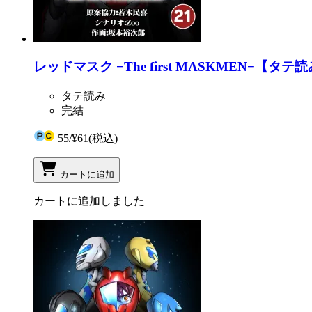
レッドマスク −The first MASKMEN−【タテ読
タテ読み
完結
55
/
¥61
(税込)
カートに追加
カートに追加しました