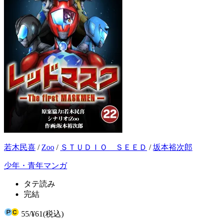
若木民喜
/
Zoo
/
ＳＴＵＤＩＯ ＳＥＥＤ
/
坂本裕次郎
少年・青年マンガ
タテ読み
完結
55
/
¥61
(税込)