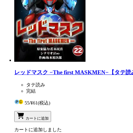
レッドマスク −The first MASKMEN−【タテ読
タテ読み
完結
55
/
¥61
(税込)
カートに追加
カートに追加しました