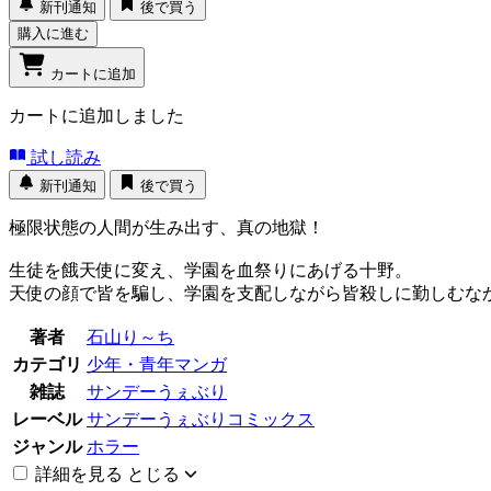
新刊通知
後で買う
購入に進む
カートに追加
カートに追加しました
試し読み
新刊通知
後で買う
極限状態の人間が生み出す、真の地獄！
生徒を餓天使に変え、学園を血祭りにあげる十野。
天使の顔で皆を騙し、学園を支配しながら皆殺しに勤しむな
著者
石山り～ち
カテゴリ
少年・青年マンガ
雑誌
サンデーうぇぶり
レーベル
サンデーうぇぶりコミックス
ジャンル
ホラー
詳細を見る
とじる