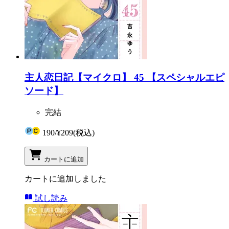
主人恋日記【マイクロ】 45 【スペシャルエピ
ソード】
完結
190
/
¥209
(税込)
カートに追加
カートに追加しました
試し読み