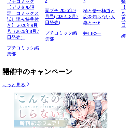
2
3
プチコミック
姉
【デジタル限
【
妻プチ 2026年9
極と蕾〜極道と
定 コミックス
き】
月号(2026年8月7
恋を知らない人
試し読み特典付
号（
日発売)
妻と〜 6
き】 2026年9月
日
号（2026年8月7
プチコミック編
井山ゆー
姉
日発売）
集部
プチコミック編
集部
開催中のキャンペーン
もっと見る