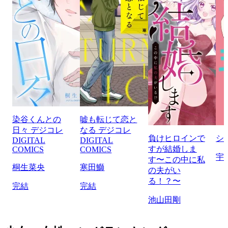
染谷くんとの
嘘も転じて恋と
日々 デジコレ
なる デジコレ
負けヒロインで
シ
DIGITAL
DIGITAL
すが結婚しま
COMICS
COMICS
宇
す〜この中に私
桐生菜央
寒田鰤
の夫がい
る！？〜
完結
完結
池山田剛