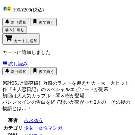
190
/
¥209
(税込)
新刊通知
後で買う
購入に進む
カートに追加
カートに追加しました
試し読み
新刊通知
後で買う
累計351万部突破!! 万感のラストを迎えた大・大・大ヒット
作『主人恋日記』のスペシャルエピソードが開幕！
初回は大人気カップル・琴＆樹が登場。
バレンタインの告白を経て想いが繋がった2人の、その後の
物語とは…？
著者
吉永ゆう
カテゴリ
少女・女性マンガ