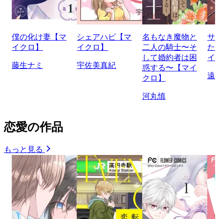
僕の化け妻【マ
シェアハピ【マ
名もなき魔物と
サ
イクロ】
イクロ】
二人の騎士〜そ
た
して婚約者は困
イ
藤生ナミ
宇佐美真紀
惑する〜【マイ
遠
クロ】
河丸慎
恋愛の作品
もっと見る