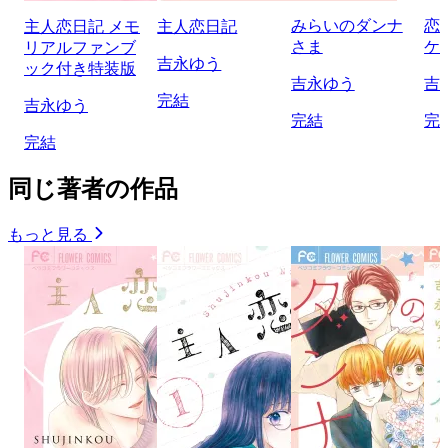
みらいのダンナ
恋
主人恋日記 メモ
主人恋日記
さま
ケ
リアルファンブ
吉永ゆう
ック付き特装版
吉永ゆう
吉
完結
吉永ゆう
完結
完
完結
同じ著者の作品
もっと見る