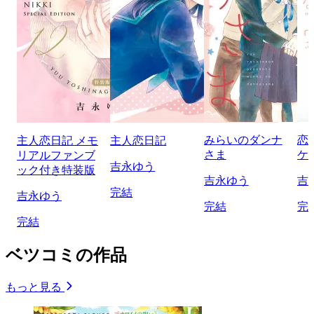
みらいのダンナ
恋
主人恋日記 メモ
主人恋日記
さま
ケ
リアルファンブ
吉永ゆう
ック付き特装版
吉永ゆう
吉
完結
吉永ゆう
完結
完
完結
ベツコミの作品
もっと見る