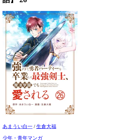
あまうい白一
/
生倉大福
少年・青年マンガ