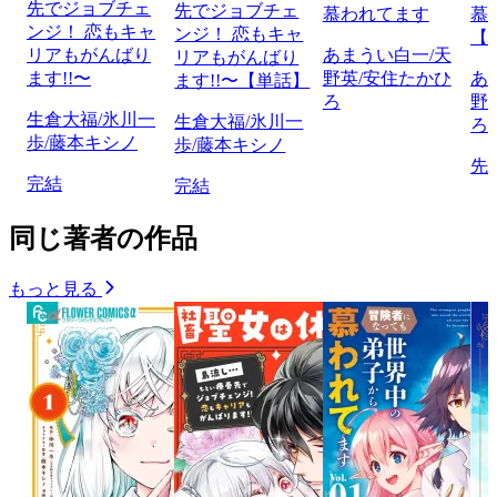
先でジョブチェ
先でジョブチェ
慕われてます
慕
ンジ！ 恋もキャ
ンジ！ 恋もキャ
【
リアもがんばり
あまうい白一/天
リアもがんばり
ます!!〜
野英/安住たかひ
あ
ます!!〜【単話】
ろ
野
生倉大福/氷川一
生倉大福/氷川一
ろ
歩/藤本キシノ
歩/藤本キシノ
先
完結
完結
同じ著者の作品
もっと見る