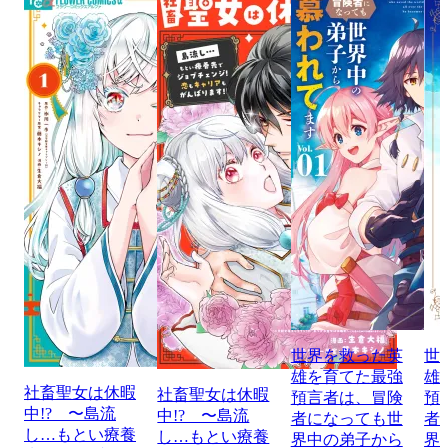
世界を救った英
世
雄を育てた最強
雄
社畜聖女は休暇
社畜聖女は休暇
預言者は、冒険
預
中!? 〜島流
中!? 〜島流
者になっても世
者
し…もとい療養
し…もとい療養
界中の弟子から
界