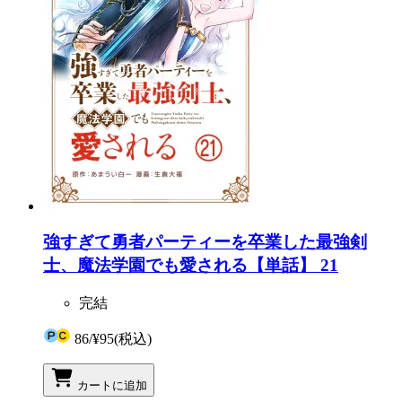
強すぎて勇者パーティーを卒業した最強剣
士、魔法学園でも愛される【単話】 21
完結
86
/
¥95
(税込)
カートに追加