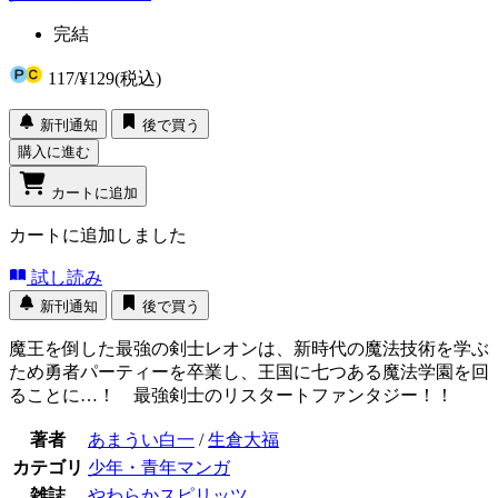
完結
117
/
¥129
(税込)
新刊通知
後で買う
購入に進む
カートに追加
カートに追加しました
試し読み
新刊通知
後で買う
魔王を倒した最強の剣士レオンは、新時代の魔法技術を学ぶ
ため勇者パーティーを卒業し、王国に七つある魔法学園を回
ることに…！ 最強剣士のリスタートファンタジー！！
著者
あまうい白一
/
生倉大福
カテゴリ
少年・青年マンガ
雑誌
やわらかスピリッツ