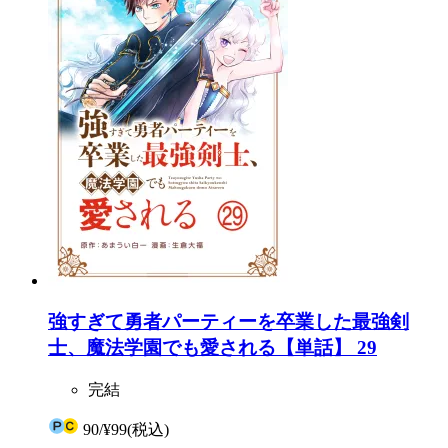
強すぎて勇者パーティーを卒業した最強剣
士、魔法学園でも愛される【単話】 29
完結
90
/
¥99
(税込)