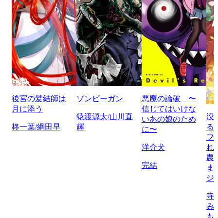
後宮の髪結師は
ゾンビーガン
悪魔の論破 〜
月に添う
信じてはいけな
猿渡源太/山川直
没
いあの娘のため
柊一葉/綱田早
輝
る
に〜
フ
洋介犬
れ
農
完結
ま
ジ
寺
み
も