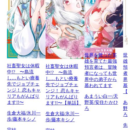
世界を救った英
世
雄を育てた最強
雄
社畜聖女は休暇
社畜聖女は休暇
預言者は、冒険
預
中!? 〜島流
中!? 〜島流
者になっても世
者
し…もとい療養
し…もとい療養
界中の弟子から
界
先でジョブチェ
先でジョブチェ
慕われてます
慕
ンジ！ 恋もキャ
ンジ！ 恋もキャ
【
リアもがんばり
あまうい白一/天
リアもがんばり
ます!!〜
野英/安住たかひ
あ
ます!!〜【単話】
ろ
野
生倉大福/氷川一
生倉大福/氷川一
ろ
歩/藤本キシノ
歩/藤本キシノ
先
完結