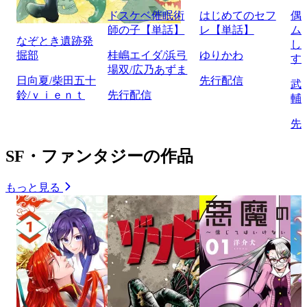
ドスケベ催眠術
はじめてのセフ
偶
師の子【単話】
レ【単話】
ム
なぞとき遺跡発
し
掘部
桂嶋エイダ/浜弓
ゆりかわ
す
場双/広乃あずま
日向夏/柴田五十
先行配信
武
鈴/ｖｉｅｎｔ
先行配信
輔
先
SF・ファンタジーの作品
もっと見る