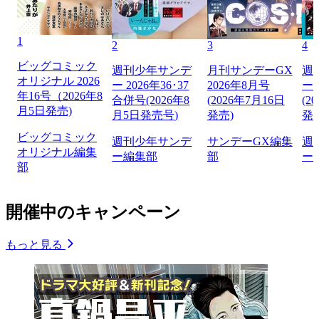
1
2
3
4
ビッグコミック
週刊少年サンデ
月刊サンデーGX
週
オリジナル 2026
ー 2026年36･37
2026年8月号
ー 
年16号（2026年8
合併号(2026年8
(2026年7月16日
(2
月5日発売)
月5日発売号)
発売)
発
ビッグコミック
週刊少年サンデ
サンデーGX編集
週
オリジナル編集
ー編集部
部
ー
部
開催中のキャンペーン
もっと見る