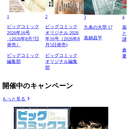
1
2
3
4
ビッグコミック
ビッグコミック
九条の大罪 17
薬
2026年16号
オリジナル 2026
と
真鍋昌平
（2026年8月7日
年16号（2026年8
謎
発売）
月5日発売)
倉
ビッグコミック
ビッグコミック
夏
編集部
オリジナル編集
部
開催中のキャンペーン
もっと見る