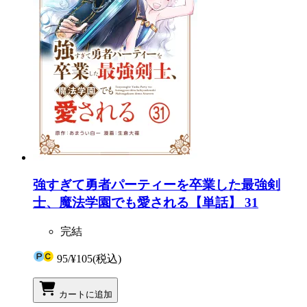
強すぎて勇者パーティーを卒業した最強剣
士、魔法学園でも愛される【単話】 31
完結
95
/
¥105
(税込)
カートに追加