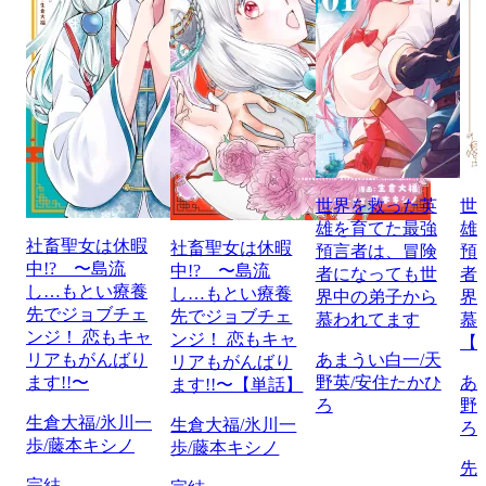
世界を救った英
世
雄を育てた最強
雄
社畜聖女は休暇
社畜聖女は休暇
預言者は、冒険
預
中!? 〜島流
中!? 〜島流
者になっても世
者
し…もとい療養
し…もとい療養
界中の弟子から
界
先でジョブチェ
先でジョブチェ
慕われてます
慕
ンジ！ 恋もキャ
ンジ！ 恋もキャ
【
リアもがんばり
あまうい白一/天
リアもがんばり
ます!!〜
野英/安住たかひ
あ
ます!!〜【単話】
ろ
野
生倉大福/氷川一
生倉大福/氷川一
ろ
歩/藤本キシノ
歩/藤本キシノ
先
完結