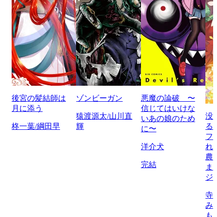
後宮の髪結師は
ゾンビーガン
悪魔の論破 〜
月に添う
信じてはいけな
猿渡源太/山川直
没
いあの娘のため
柊一葉/綱田早
輝
る
に〜
フ
洋介犬
れ
農
完結
ま
ジ
寺
み
も