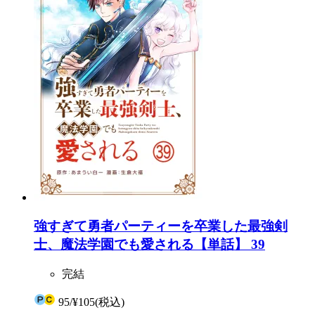
強すぎて勇者パーティーを卒業した最強剣
士、魔法学園でも愛される【単話】 39
完結
95
/
¥105
(税込)