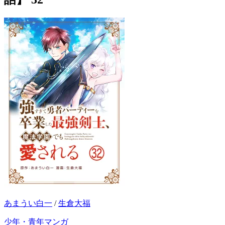
あまうい白一
/
生倉大福
少年・青年マンガ