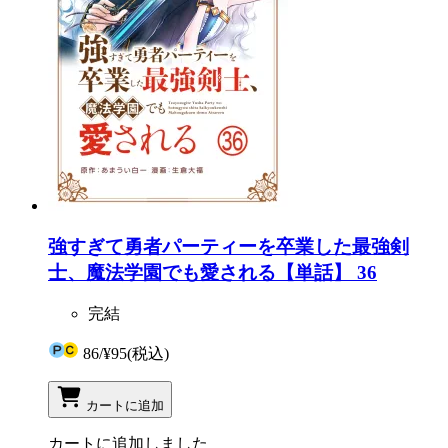
強すぎて勇者パーティーを卒業した最強剣
士、魔法学園でも愛される【単話】 36
完結
86
/
¥95
(税込)
カートに追加
カートに追加しました