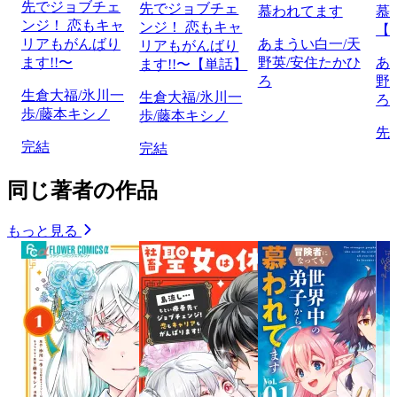
先でジョブチェ
先でジョブチェ
慕われてます
慕
ンジ！ 恋もキャ
ンジ！ 恋もキャ
【
リアもがんばり
あまうい白一/天
リアもがんばり
ます!!〜
野英/安住たかひ
あ
ます!!〜【単話】
ろ
野
生倉大福/氷川一
生倉大福/氷川一
ろ
歩/藤本キシノ
歩/藤本キシノ
先
完結
完結
同じ著者の作品
もっと見る