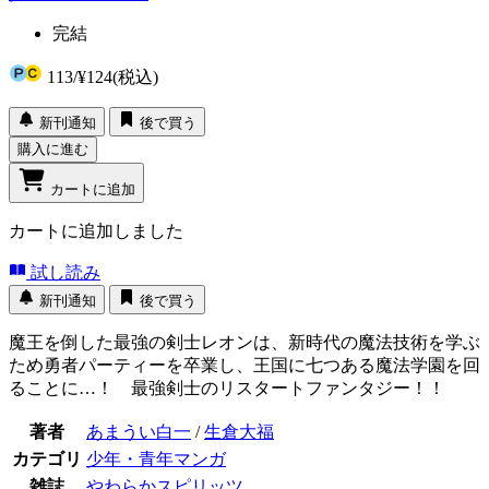
完結
113
/
¥124
(税込)
新刊通知
後で買う
購入に進む
カートに追加
カートに追加しました
試し読み
新刊通知
後で買う
魔王を倒した最強の剣士レオンは、新時代の魔法技術を学ぶ
ため勇者パーティーを卒業し、王国に七つある魔法学園を回
ることに…！ 最強剣士のリスタートファンタジー！！
著者
あまうい白一
/
生倉大福
カテゴリ
少年・青年マンガ
雑誌
やわらかスピリッツ