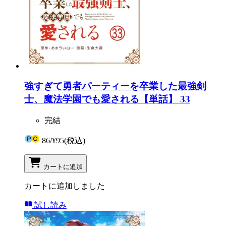
強すぎて勇者パーティーを卒業した最強剣
士、魔法学園でも愛される【単話】 33
完結
86
/
¥95
(税込)
カートに追加
カートに追加しました
試し読み