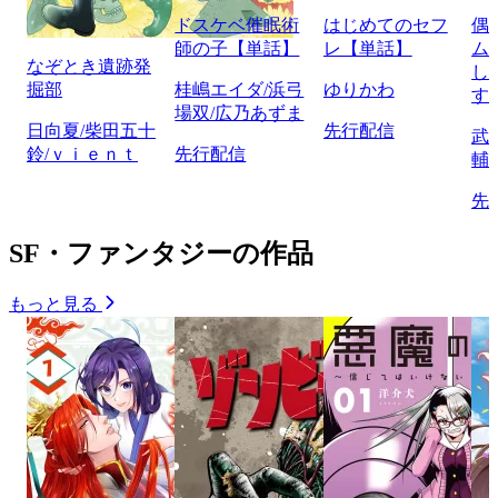
ドスケベ催眠術
はじめてのセフ
偶
師の子【単話】
レ【単話】
ム
なぞとき遺跡発
し
掘部
桂嶋エイダ/浜弓
ゆりかわ
す
場双/広乃あずま
日向夏/柴田五十
先行配信
武
鈴/ｖｉｅｎｔ
先行配信
輔
先
SF・ファンタジーの作品
もっと見る