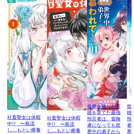
世界を救った英
世
雄を育てた最強
雄
社畜聖女は休暇
社畜聖女は休暇
預言者は、冒険
預
中!? 〜島流
中!? 〜島流
者になっても世
者
し…もとい療養
し…もとい療養
界中の弟子から
界