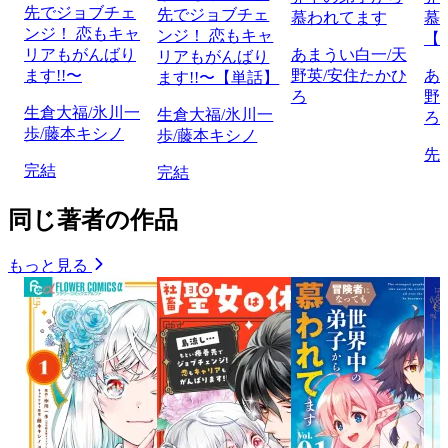
先でジョブチェ
先でジョブチェ
慕われてます
慕
ンジ！ 恋もキャ
ンジ！ 恋もキャ
【
リアもがんばり
あまうい白一/天
リアもがんばり
ます!!〜
野英/安住たかひ
あ
ます!!〜【単話】
ろ
野
生倉大福/氷川一
生倉大福/氷川一
ろ
歩/藤本キシノ
歩/藤本キシノ
先
完結
完結
同じ著者の作品
もっと見る