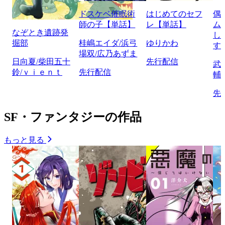
ドスケベ催眠術
はじめてのセフ
偶
師の子【単話】
レ【単話】
ム
なぞとき遺跡発
し
掘部
桂嶋エイダ/浜弓
ゆりかわ
す
場双/広乃あずま
日向夏/柴田五十
先行配信
武
鈴/ｖｉｅｎｔ
先行配信
輔
先
SF・ファンタジーの作品
もっと見る