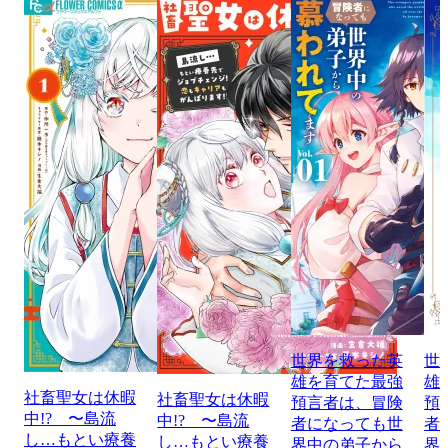
世界を救った英
世
雄を育てた最強
雄
社畜聖女は休暇
社畜聖女は休暇
預言者は、冒険
預
中!? 〜島流
中!? 〜島流
者になっても世
者
し…もとい療養
し…もとい療養
界中の弟子から
界