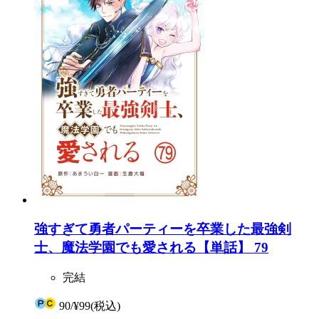
強すぎて勇者パーティーを卒業した最強剣
士、魔法学園でも愛される【単話】 79
完結
90
/
¥99
(税込)