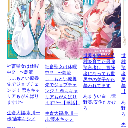
世界を救った英
世
雄を育てた最強
雄
社畜聖女は休暇
社畜聖女は休暇
預言者は、冒険
預
中!? 〜島流
中!? 〜島流
者になっても世
者
し…もとい療養
し…もとい療養
界中の弟子から
界
先でジョブチェ
先でジョブチェ
慕われてます
慕
ンジ！ 恋もキャ
ンジ！ 恋もキャ
【
リアもがんばり
あまうい白一/天
リアもがんばり
ます!!〜
野英/安住たかひ
あ
ます!!〜【単話】
ろ
野
生倉大福/氷川一
生倉大福/氷川一
ろ
歩/藤本キシノ
歩/藤本キシノ
先