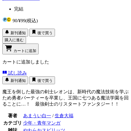
完結
90
/
¥99
(税込)
新刊通知
後で買う
購入に進む
カートに追加
カートに追加しました
試し読み
新刊通知
後で買う
魔王を倒した最強の剣士レオンは、新時代の魔法技術を学ぶ
ため勇者パーティーを卒業し、王国に七つある魔法学園を回
ることに…！ 最強剣士のリスタートファンタジー！！
著者
あまうい白一
/
生倉大福
カテゴリ
少年・青年マンガ
雑誌
やわらかスピリッツ