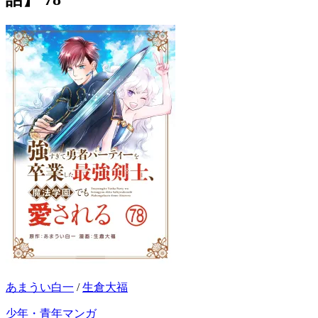
あまうい白一
/
生倉大福
少年・青年マンガ