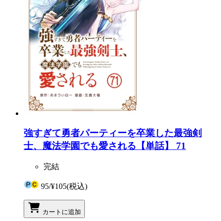
強すぎて勇者パーティーを卒業した最強剣
士、魔法学園でも愛される【単話】 71
完結
95
/
¥105
(税込)
カートに追加