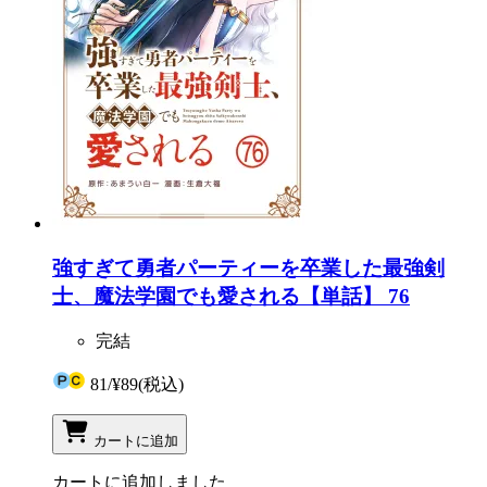
強すぎて勇者パーティーを卒業した最強剣
士、魔法学園でも愛される【単話】 76
完結
81
/
¥89
(税込)
カートに追加
カートに追加しました