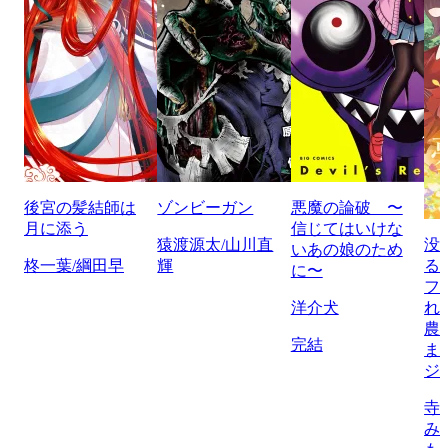
後宮の髪結師は
ゾンビーガン
悪魔の論破 〜
月に添う
信じてはいけな
猿渡源太/山川直
没
いあの娘のため
柊一葉/綱田早
輝
る
に〜
フ
洋介犬
れ
農
完結
ま
ジ
寺
み