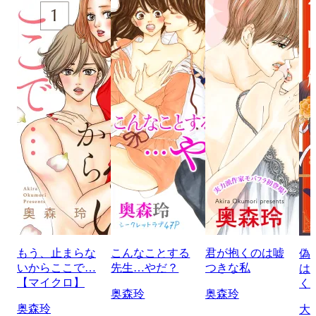
もう、止まらな
こんなことする
君が抱くのは嘘
偽
いからここで…
先生…やだ？
つきな私
は
【マイクロ】
く
奥森玲
奥森玲
奥森玲
大