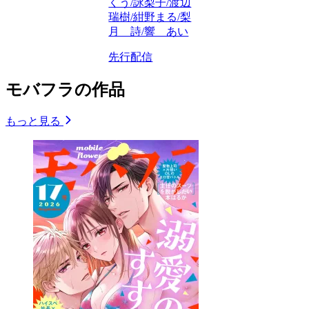
くう/詠梨子/渡辺
瑞樹/紺野まる/梨
月 詩/響 あい
先行配信
モバフラの作品
もっと見る