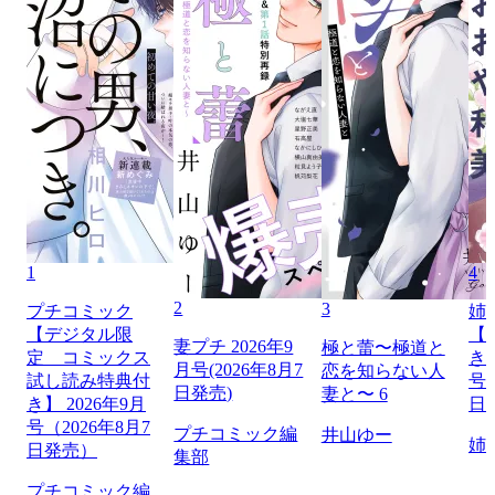
1
4
2
3
プチコミック
姉
【デジタル限
【
妻プチ 2026年9
極と蕾〜極道と
定 コミックス
き】
月号(2026年8月7
恋を知らない人
試し読み特典付
号（
日発売)
妻と〜 6
き】 2026年9月
日
号（2026年8月7
プチコミック編
井山ゆー
姉
日発売）
集部
プチコミック編