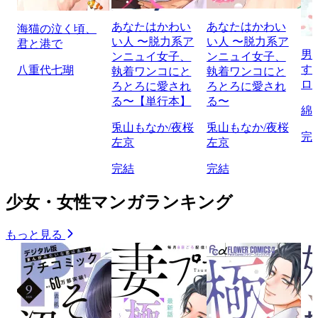
あなたはかわい
あなたはかわい
海猫の泣く頃、
い人 〜脱力系ア
い人 〜脱力系ア
君と港で
男
ンニュイ女子、
ンニュイ女子、
す
八重代七瑚
執着ワンコにと
執着ワンコにと
ロ
ろとろに愛され
ろとろに愛され
る〜【単行本】
る〜
綿
兎山もなか/夜桜
兎山もなか/夜桜
完
左京
左京
完結
完結
少女・女性マンガランキング
もっと見る