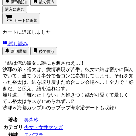
新刊通知
後で買う
購入に進む
カートに追加
カートに追加しました
試し読み
新刊通知
後で買う
「結は俺の彼女…誰にも渡さねえ…!!」
沙耶の弟・裕太は、愛情表現が苦手。彼女の結は密かに悩ん
でいて、当てつけ半分で合コンに参加してしまう。それを知
った裕太は、結を取り戻すため合コン会場へ…！全力で「好
きだ」と伝え、結を連れ出す。
帰り道、「離れたくない」と抱きつく結が可愛くて愛しく
て…裕太はキスが止められず…!?
沙耶＆海都カップルのラブラブ海水浴デートも収録♪
著者
奥森玲
カテゴリ
少女・女性マンガ
雑誌
モバフラ