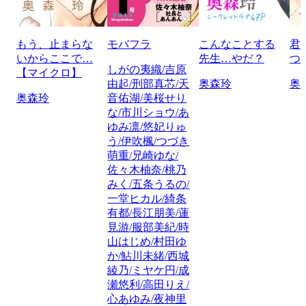
もう、止まらな
モバフラ
こんなことする
君
いからここで…
先生…やだ？
つ
しがの夷織/吉原
【マイクロ】
由起/刑部真芯/天
奥森玲
奥
奥森玲
音佑湖/美桜せり
な/市川ショウ/あ
ゆみ凛/悠妃りゅ
う/伊吹楓/つづき
萌重/兄崎ゆな/
佐々木柚奈/桃乃
みく/五条うるの/
一堂ヒカル/綺条
有都/長江朋美/蓮
見游/服部美紀/時
山はじめ/村田ゆ
か/鮎川未緒/西城
綾乃/ミヤケ円/成
瀬悠利/高田りえ/
心あゆみ/夜神里