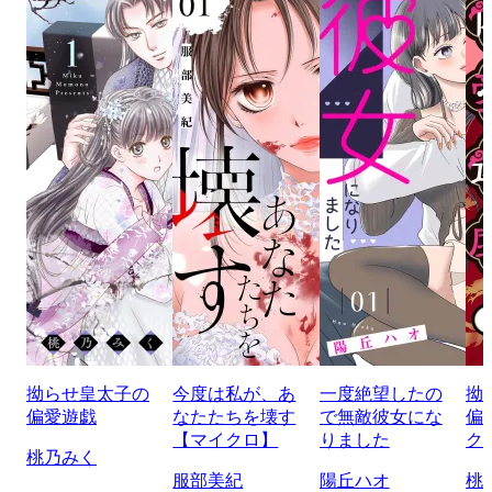
拗らせ皇太子の
今度は私が、あ
一度絶望したの
拗
偏愛遊戯
なたたちを壊す
で無敵彼女にな
偏
【マイクロ】
りました
ク
桃乃みく
服部美紀
陽丘ハオ
桃