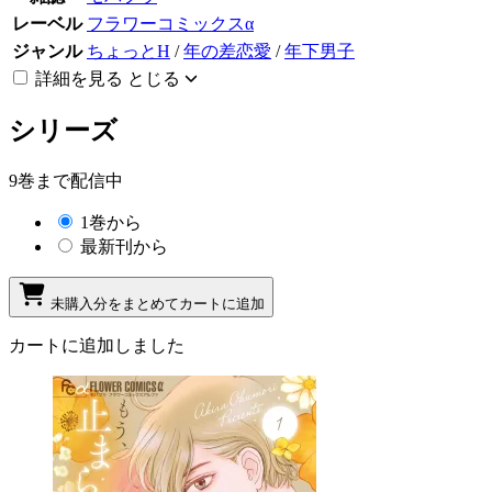
レーベル
フラワーコミックスα
ジャンル
ちょっとH
/
年の差恋愛
/
年下男子
詳細を見る
とじる
シリーズ
9巻まで配信中
1巻から
最新刊から
未購入分をまとめてカートに追加
カートに追加しました