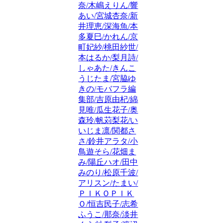
奈/木嶋えりん/響
あい/宮城杏奈/新
井理恵/深海魚/本
多夏巳/かれん/京
町妃紗/桃田紗世/
本はるか/梨月詩/
しゃあた/きんこ
うじたま/宮脇ゆ
きの/モバフラ編
集部/吉原由杞/綿
見唯/瓜生花子/奥
森玲/帆苅梨花/い
いじま凛/関都さ
さ/鈴井アラタ/小
鳥遊そら/花畑ま
み/陽丘ハオ/田中
みのり/松原千波/
アリスン/たまい/
ＰＩＫＯＰＩＫ
Ｏ/恒吉民子/志希
ふうこ/那奈/淡井