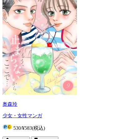
奥森玲
少女・女性マンガ
530
/
¥583
(税込)