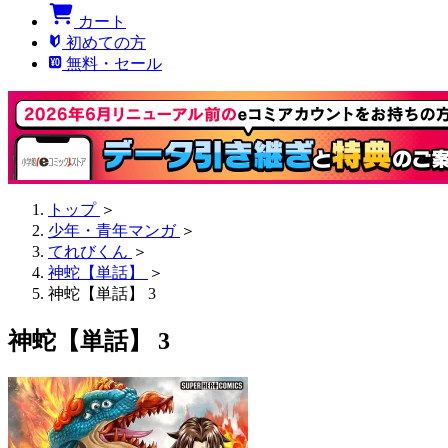
カート
初めての方
無料・セール
トップ
＞
少年・青年マンガ
＞
てれびくん
＞
神蛇【単話】
＞
神蛇【単話】 3
神蛇【単話】 3