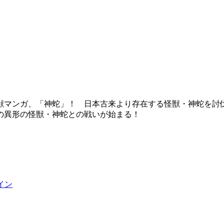
獣マンガ、「神蛇」！ 日本古来より存在する怪獣・神蛇を討
の異形の怪獣・神蛇との戦いが始まる！
イン