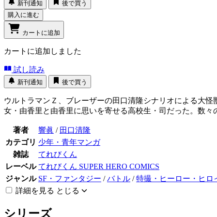
新刊通知
後で買う
購入に進む
カートに追加
カートに追加しました
試し読み
新刊通知
後で買う
ウルトラマンＺ、ブレーザーの田口清隆シナリオによる大怪
女・由香里と由香里に思いを寄せる高校生・司だった。数々
著者
響眞
/
田口清隆
カテゴリ
少年・青年マンガ
雑誌
てれびくん
レーベル
てれびくん SUPER HERO COMICS
ジャンル
SF・ファンタジー
/
バトル
/
特撮・ヒーロー・ヒロ
詳細を見る
とじる
シリーズ