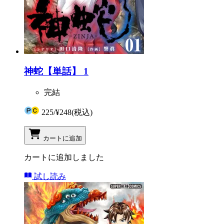
神蛇【単話】 1
完結
225
/
¥248
(税込)
カートに追加
カートに追加しました
試し読み