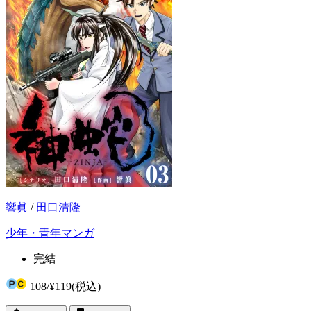
響眞
/
田口清隆
少年・青年マンガ
完結
108
/
¥119
(税込)