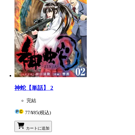
神蛇【単話】 2
完結
77
/
¥85
(税込)
カートに追加