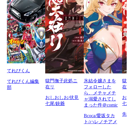
てれびくん
獄門撫子此処ニ
氷結令嬢さまを
獄
てれびくん編集
在リ
フォローした
在
部
ら、メチャメチ
おしおしお/伏見
お
ャ溺愛されてし
七尾/銃爺
七
まった件＠comic
先
Bcoca/愛坂タカ
ト/ハレノチアメ