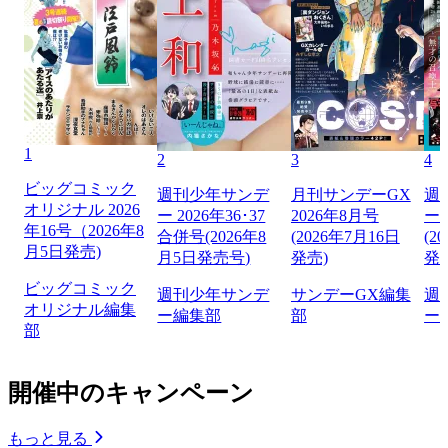
1
2
3
4
ビッグコミック
週刊少年サンデ
月刊サンデーGX
週
オリジナル 2026
ー 2026年36･37
2026年8月号
ー 
年16号（2026年8
合併号(2026年8
(2026年7月16日
(2
月5日発売)
月5日発売号)
発売)
発
ビッグコミック
週刊少年サンデ
サンデーGX編集
週
オリジナル編集
ー編集部
部
ー
部
開催中のキャンペーン
もっと見る