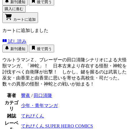
新刊通知
後で買う
購入に進む
カートに追加
カートに追加しました
試し読み
新刊通知
後で買う
ウルトラマンＺ、ブレーザーの田口清隆シナリオによる大怪
獣マンガ、「神蛇」！ 日本古来より存在する怪獣・神蛇を
討伐すべく自衛隊が出撃！ しかし、鍵を握るのは武装した
巫女・由香里と由香里に思いを寄せる高校生・司だった。
数々の異形の怪獣・神蛇との戦いが始まる！
著者
響眞
/
田口清隆
カテゴ
少年・青年マンガ
リ
雑誌
てれびくん
レーベ
てれびくん SUPER HERO COMICS