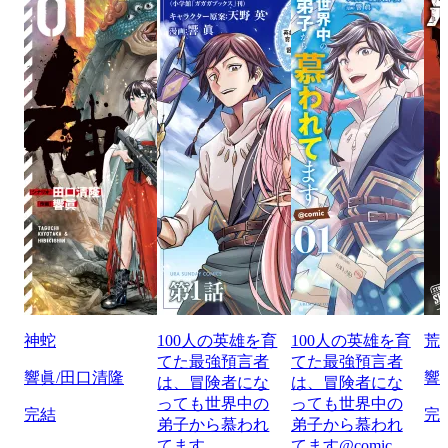
神蛇
100人の英雄を育
100人の英雄を育
荒
てた最強預言者
てた最強預言者
響眞/田口清隆
響
は、冒険者にな
は、冒険者にな
っても世界中の
っても世界中の
完結
完
弟子から慕われ
弟子から慕われ
てます
てます@comic