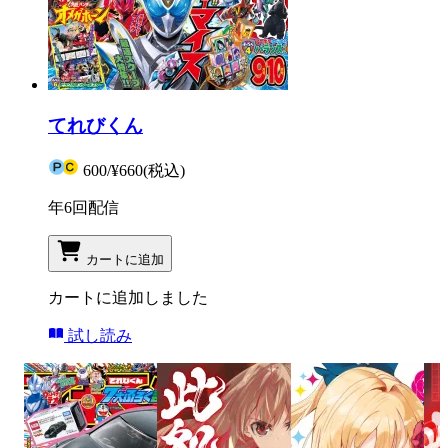
てれびくん
600
/
¥660
(税込)
年6回配信
カートに追加
カートに追加しました
試し読み