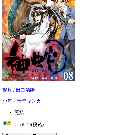
響眞
/
田口清隆
少年・青年マンガ
完結
131
/
¥144
(税込)