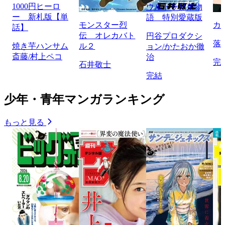
1000円ヒーロ
ウルトラ兄弟物
ー 新札版【単
語 特別愛蔵版
モンスター烈
カ
話】
伝 オレカバト
円谷プロダクシ
落
焼き芋ハンサム
ル２
ョン/かたおか徹
斎藤/村上ペコ
治
完
石井敬士
完結
少年・青年マンガランキング
もっと見る