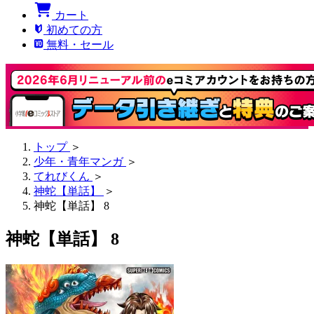
カート
初めての方
無料・セール
トップ
＞
少年・青年マンガ
＞
てれびくん
＞
神蛇【単話】
＞
神蛇【単話】 8
神蛇【単話】 8