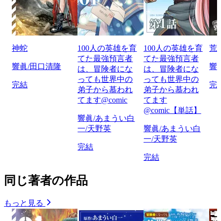
神蛇
100人の英雄を育
100人の英雄を育
荒
てた最強預言者
てた最強預言者
響眞/田口清隆
響
は、冒険者にな
は、冒険者にな
っても世界中の
っても世界中の
完結
完
弟子から慕われ
弟子から慕われ
てます@comic
てます
@comic【単話】
響眞/あまうい白
一/天野英
響眞/あまうい白
一/天野英
完結
完結
同じ著者の作品
もっと見る