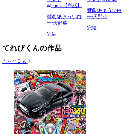
@comic【単話】
響眞/あまうい白
響眞/あまうい白
一/天野英
一/天野英
完結
完結
てれびくんの作品
もっと見る