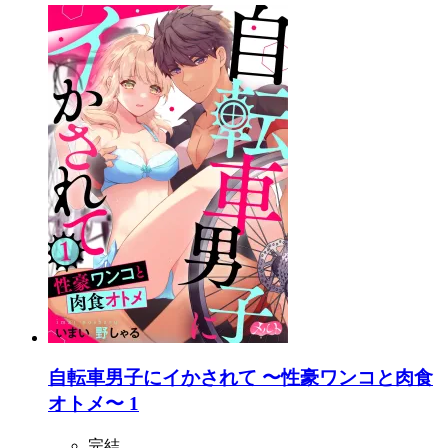
自転車男子にイかされて 〜性豪ワンコと肉食
オトメ〜 1
完結