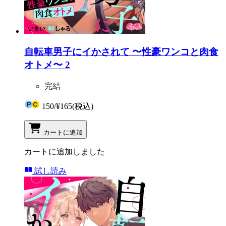
自転車男子にイかされて 〜性豪ワンコと肉食
オトメ〜 2
完結
150
/
¥165
(税込)
カートに追加
カートに追加しました
試し読み