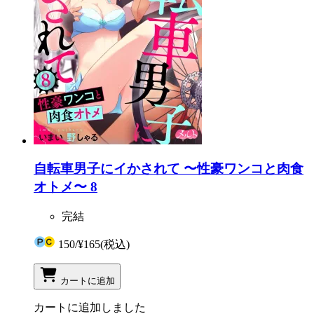
自転車男子にイかされて 〜性豪ワンコと肉食
オトメ〜 8
完結
150
/
¥165
(税込)
カートに追加
カートに追加しました