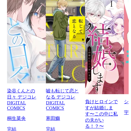
染谷くんとの
嘘も転じて恋と
日々 デジコレ
なる デジコレ
負けヒロインで
シ
DIGITAL
DIGITAL
すが結婚しま
COMICS
COMICS
宇
す〜この中に私
桐生菜央
寒田鰤
の夫がい
る！？〜
完結
完結