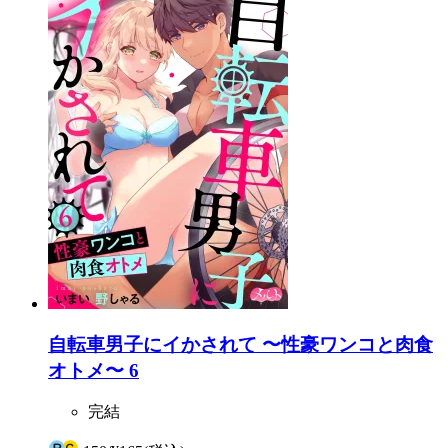
自転車男子にイかされて 〜性豪ワンコと肉食
オトメ〜 6
完結