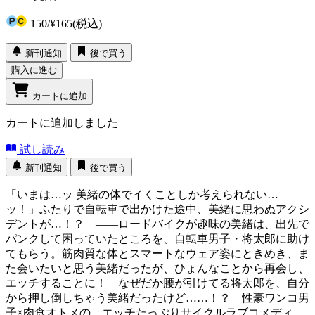
150
/
¥165
(税込)
新刊通知
後で買う
購入に進む
カートに追加
カートに追加しました
試し読み
新刊通知
後で買う
「いまは…ッ 美緒の体でイくことしか考えられない…
ッ！」ふたりで自転車で出かけた途中、美緒に思わぬアクシ
デントが…！？ ――ロードバイクが趣味の美緒は、出先で
パンクして困っていたところを、自転車男子・将太郎に助け
てもらう。筋肉質な体とスマートなウェア姿にときめき、ま
た会いたいと思う美緒だったが、ひょんなことから再会し、
エッチすることに！ なぜだか腰が引けてる将太郎を、自分
から押し倒しちゃう美緒だったけど……！？ 性豪ワンコ男
子×肉食オトメの、エッチたっぷりサイクルラブコメディ