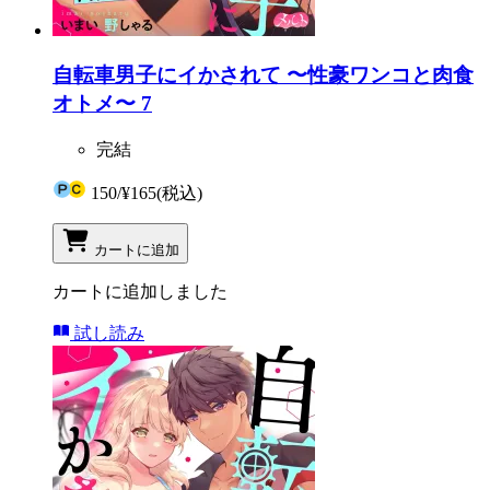
自転車男子にイかされて 〜性豪ワンコと肉食
オトメ〜 7
完結
150
/
¥165
(税込)
カートに追加
カートに追加しました
試し読み