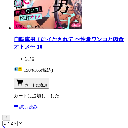
自転車男子にイかされて 〜性豪ワンコと肉食
オトメ〜 10
完結
150
/
¥165
(税込)
カートに追加
カートに追加しました
試し読み