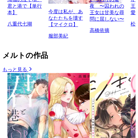
君と港で【単行
夜 〜囚われの
王
今度は私が、あ
本】
王女は甘美な尋
愛
なたたちを壊す
問に屈しない〜
八重代七瑚
松
【マイクロ】
高橋依摘
服部美紀
メルトの作品
もっと見る