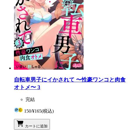
自転車男子にイかされて 〜性豪ワンコと肉食
オトメ〜 3
完結
150
/
¥165
(税込)
カートに追加