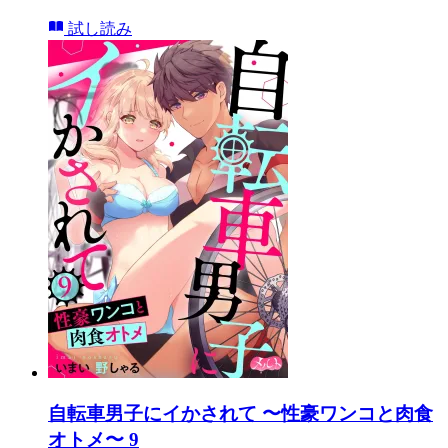
試し読み
自転車男子にイかされて 〜性豪ワンコと肉食
オトメ〜 9