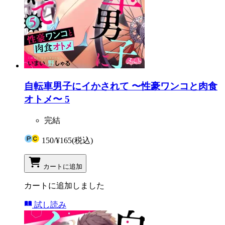
自転車男子にイかされて 〜性豪ワンコと肉食
オトメ〜 5
完結
150
/
¥165
(税込)
カートに追加
カートに追加しました
試し読み