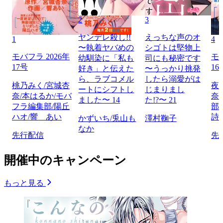
2
3
ヤンデレ殺し!!
えっちな声のオ
1
4
〜執着ヤバめの
シゴトは堅物上
モバフラ 2026年
モバ
幼馴染に「私も
司にも秘密です
17号
16
好き」と伝えた
〜うっかり挑発
ら、ラブコメル
したら溺愛がは
桃乃みく/宮城杏
夜
ートにシフトし
じまりまし
奈/本はるか/モバ
奈
ました〜 14
た!?〜 21
フラ編集部/陽丘
部
ハオ/響 あい
詩
かずいち/兎山も
澤村鞠子
なか
先行配信
先
開催中のキャンペーン
もっと見る