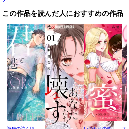
この作品を読んだ人におすすめの作品
海猫の泣く頃、
いつわりの蜜
オ