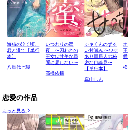
海猫の泣く頃、
いつわりの蜜
シキくんのずる
オ
君と港で【単行
夜 〜囚われの
い甘噛み 〜ワケ
王
本】
王女は甘美な尋
あり同居人の秘
愛
問に屈しない〜
密な目論見〜
八重代七瑚
松
【単行本】
高橋依摘
真山しん
恋愛の作品
もっと見る