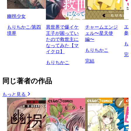
幽拐少女
エ
もりちかこ/第四
異世界で爆イケ
チャームエンジ
参
境界
王子が困ってい
ェル〜星天使
たので救世主に
編〜
も
なってみた【マ
もりちかこ
イクロ】
完
完結
もりちかこ
同じ著者の作品
もっと見る