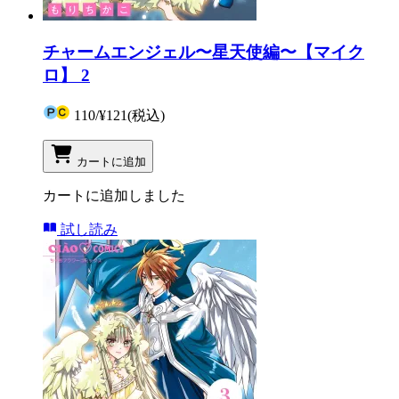
チャームエンジェル〜星天使編〜【マイク
ロ】 2
110
/
¥121
(税込)
カートに追加
カートに追加しました
試し読み