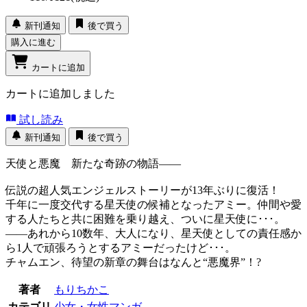
新刊通知
後で買う
購入に進む
カートに追加
カートに追加しました
試し読み
新刊通知
後で買う
天使と悪魔 新たな奇跡の物語――
伝説の超人気エンジェルストーリーが13年ぶりに復活！
千年に一度交代する星天使の候補となったアミー。仲間や愛
する人たちと共に困難を乗り越え、ついに星天使に･･･。
――あれから10数年、大人になり、星天使としての責任感か
ら1人で頑張ろうとするアミーだったけど･･･。
チャムエン、待望の新章の舞台はなんと“悪魔界”！?
著者
もりちかこ
カテゴリ
少女・女性マンガ