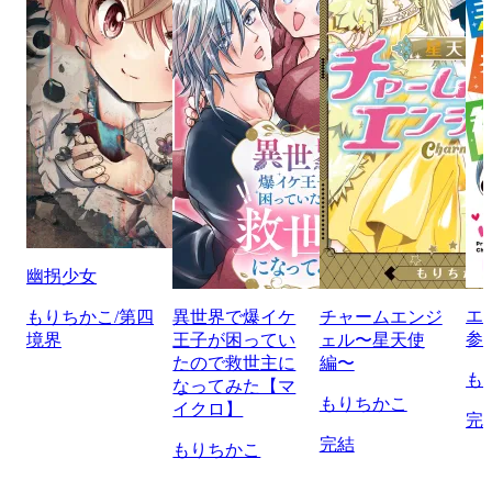
幽拐少女
エ
もりちかこ/第四
異世界で爆イケ
チャームエンジ
参
境界
王子が困ってい
ェル〜星天使
たので救世主に
編〜
も
なってみた【マ
もりちかこ
イクロ】
完
完結
もりちかこ