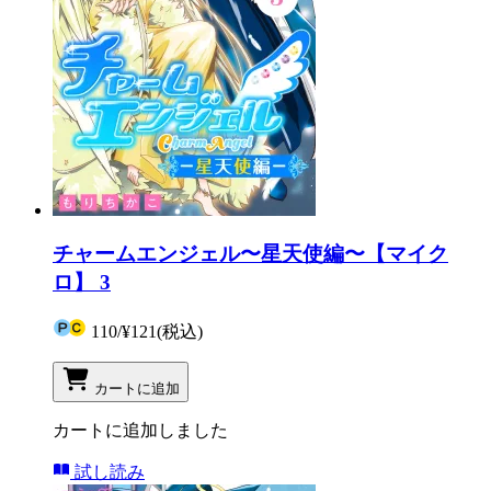
チャームエンジェル〜星天使編〜【マイク
ロ】 3
110
/
¥121
(税込)
カートに追加
カートに追加しました
試し読み