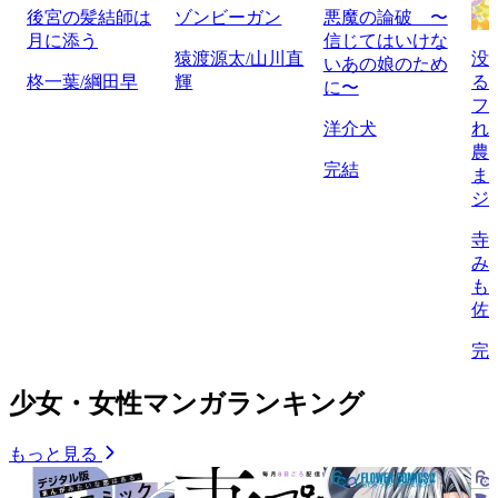
後宮の髪結師は
ゾンビーガン
悪魔の論破 〜
月に添う
信じてはいけな
猿渡源太/山川直
没
いあの娘のため
柊一葉/綱田早
輝
る
に〜
フ
洋介犬
れ
農
完結
ま
ジ
寺
み
も
佐
完
少女・女性マンガランキング
もっと見る