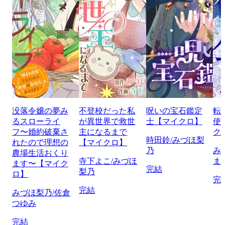
没落令嬢の夢み
不登校だった私
呪いの宝石鑑定
転
るスローライ
が異世界で救世
士【マイクロ】
使
フ〜婚約破棄さ
主になるまで
ク
時田鈴/みづほ梨
れたので理想の
【マイクロ】
乃
み
農場生活おくり
寺下よこ/みづほ
ま
ます〜【マイク
完結
梨乃
ロ】
完
完結
みづほ梨乃/佐倉
つゆみ
完結