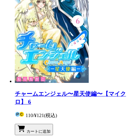
チャームエンジェル〜星天使編〜【マイク
ロ】 6
110
/
¥121
(税込)
カートに追加