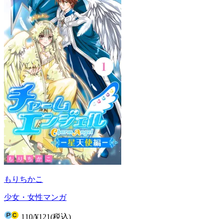
もりちかこ
少女・女性マンガ
110
/
¥121
(税込)