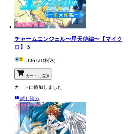
チャームエンジェル〜星天使編〜【マイク
ロ】 5
110
/
¥121
(税込)
カートに追加
カートに追加しました
試し読み