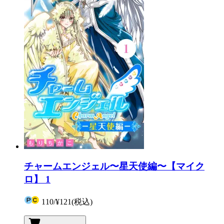
チャームエンジェル〜星天使編〜【マイク
ロ】 1
110
/
¥121
(税込)