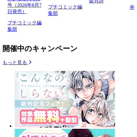
梨月詩
号（2026年8月7
プチコミック編
井
日発売）
集部
プチコミック編
集部
開催中のキャンペーン
もっと見る