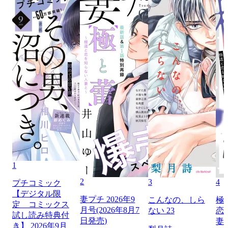
1
2
3
4
プチコミック
【デジタル限
妻プチ 2026年9
こんなの、しら
極
定 コミックス
月号(2026年8月7
ない 23
恋
試し読み特典付
日発売)
妻
き】 2026年9月