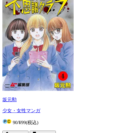
坂元勲
少女・女性マンガ
90
/
¥99
(税込)