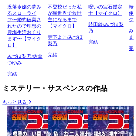
没落令嬢の夢み
不登校だった私
呪いの宝石鑑定
転
るスローライ
が異世界で救世
士【マイクロ】
使
フ〜婚約破棄さ
主になるまで
ク
時田鈴/みづほ梨
れたので理想の
【マイクロ】
乃
み
農場生活おくり
寺下よこ/みづほ
ま
ます〜【マイク
完結
梨乃
ロ】
完
完結
みづほ梨乃/佐倉
つゆみ
完結
ミステリー・サスペンスの作品
もっと見る