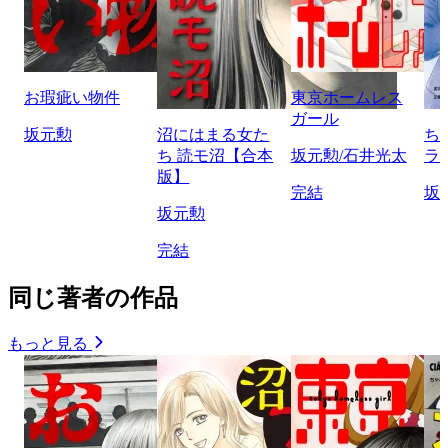
お瑕疵い物件
東京ホームレス
ガール
坂元勲
沼にはまる女た
ち
ち 読モ沼【合本
坂元勲/石井光太
ラ
版】
完結
坂
坂元勲
完結
同じ著者の作品
もっと見る