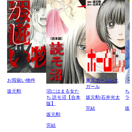
お瑕疵い物件
東京ホームレス
ガール
坂元勲
沼にはまる女た
ち
ち 読モ沼【合本
坂元勲/石井光太
ラ
版】
完結
坂
坂元勲
完結