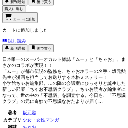
新刊通知
後で買う
購入に進む
カートに追加
カートに追加しました
試し読み
新刊通知
後で買う
日本唯一のスーパーオカルト雑誌「ムー」と「ちゃお」、ま
さかのコラボが実現！！
「ムー」が都市伝説の監修を、ちゃおホラーの名手・坂元勲
先生が漫画を担当してお送りする本格ミステリー！
小学館ちゃお編集部。…の隣の会議室にひっそりと誕生した
新しい部署「ちゃお不思議クラブ」。ちゃお読者が編集者に
なって、世の中の「不思議」を調査する。今日も、「不思議
クラブ」の元に奇妙で不思議なおたよりが届く…
著者
坂元勲
カテゴリ
少女・女性マンガ
雑誌
ちゃお