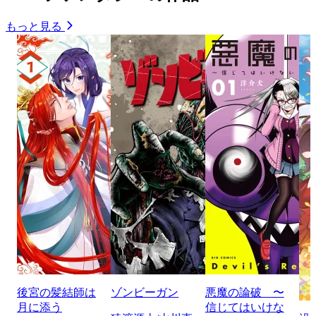
もっと見る
後宮の髪結師は
ゾンビーガン
悪魔の論破 〜
月に添う
信じてはいけな