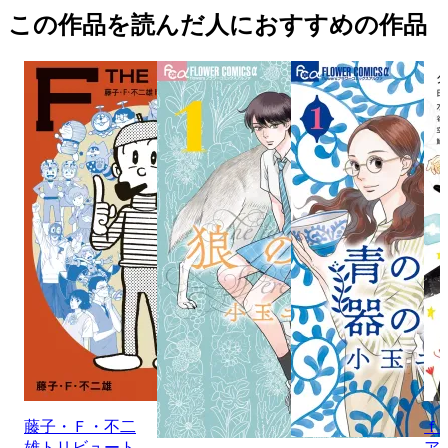
この作品を読んだ人におすすめの作品
藤子・Ｆ・不二
ｆ
雄トリビュート
ア