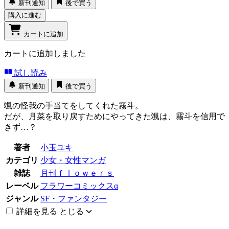
新刊通知
後で買う
購入に進む
カートに追加
カートに追加しました
試し読み
新刊通知
後で買う
颯の怪我の手当てをしてくれた霧斗。
だが、月菜を取り戻すためにやってきた颯は、霧斗を信用で
きず…？
著者
小玉ユキ
カテゴリ
少女・女性マンガ
雑誌
月刊ｆｌｏｗｅｒｓ
レーベル
フラワーコミックスα
ジャンル
SF・ファンタジー
詳細を見る
とじる