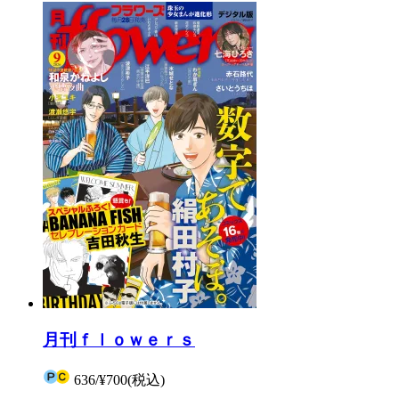
月刊ｆｌｏｗｅｒｓ
636
/
¥700
(税込)