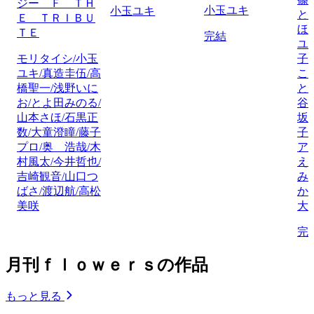
ジー Ｆ ＴＨ
小玉ユキ
小玉ユキ
と
Ｅ ＴＲＩＢＵ
ほ
ＴＥ
完結
ユ
モリタイシ/小玉
子
ユキ/真造圭伍/高
こ
橋聖一/浅野いに
と
お/とよ田みのる/
谷
山本さほ/石黒正
坂
数/大童澄瞳/藤子
子
プロ/奥 浩哉/木
ア
村風太/今井哲也/
え
吉崎観音/山口つ
み
ばさ/渡辺航/高松
か
美咲
大
完
月刊ｆｌｏｗｅｒｓの作品
もっと見る