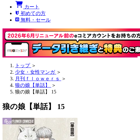
カート
初めての方
無料・セール
トップ
＞
少女・女性マンガ
＞
月刊ｆｌｏｗｅｒｓ
＞
狼の娘【単話】
＞
狼の娘【単話】 15
狼の娘【単話】 15