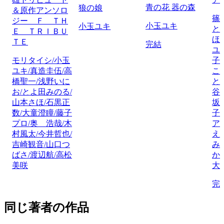
青の花 器の森
狼の娘
＆原作アンソロ
篠
ジー Ｆ ＴＨ
小玉ユキ
小玉ユキ
と
Ｅ ＴＲＩＢＵ
ほ
ＴＥ
完結
ユ
モリタイシ/小玉
子
ユキ/真造圭伍/高
こ
橋聖一/浅野いに
と
お/とよ田みのる/
谷
山本さほ/石黒正
坂
数/大童澄瞳/藤子
子
プロ/奥 浩哉/木
ア
村風太/今井哲也/
え
吉崎観音/山口つ
み
ばさ/渡辺航/高松
か
美咲
大
完
同じ著者の作品