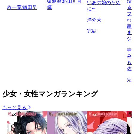
猿渡源太/山川直
没
いあの娘のため
柊一葉/綱田早
輝
る
に〜
フ
洋介犬
れ
農
完結
ま
ジ
寺
み
も
佐
完
少女・女性マンガランキング
もっと見る