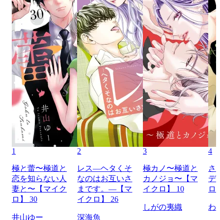
1
2
3
4
極と蕾〜極道と
レス―ヘタくそ
極カノ〜極道と
さ
恋を知らない人
なのはお互いさ
カノジョ〜【マ
デ
妻と〜【マイク
まです。―【マ
イクロ】 10
ロ】
ロ】 30
イクロ】 26
しがの夷織
わ
井山ゆー
深海魚