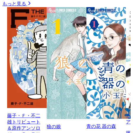
もっと見る
藤子・Ｆ・不二
ｆ
雄トリビュート
ア
青の花 器の森
狼の娘
＆原作アンソロ
篠