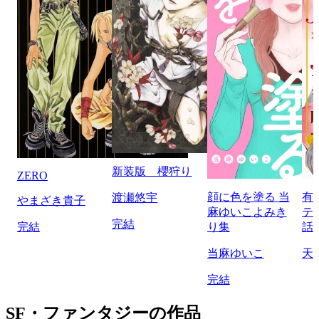
新装版 櫻狩り
ZERO
顔に色を塗る 当
有
渡瀬悠宇
やまざき貴子
麻ゆいこよみき
テ
完結
完結
り集
話
当麻ゆいこ
天
完結
SF・ファンタジーの作品