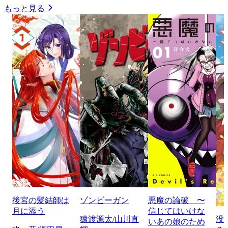
もっと見る
後宮の髪結師は
ゾンビーガン
悪魔の論破 〜
月に添う
信じてはいけな
猿渡源太/山川直
没
いあの娘のため