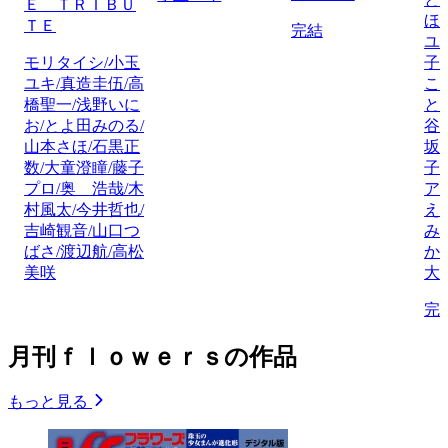
Ｅ ＴＲＩＢＵ
ほ
ＴＥ
完結
ユ
モリタイシ/小玉
子
ユキ/真造圭伍/高
こ
橋聖一/浅野いに
と
お/とよ田みのる/
谷
山本さほ/石黒正
坂
数/大童澄瞳/藤子
子
プロ/奥 浩哉/木
ア
村風太/今井哲也/
え
吉崎観音/山口つ
み
ばさ/渡辺航/高松
か
美咲
大
完
月刊ｆｌｏｗｅｒｓの作品
もっと見る