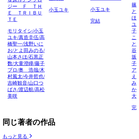
篠
ジー Ｆ ＴＨ
小玉ユキ
小玉ユキ
と
Ｅ ＴＲＩＢＵ
ほ
ＴＥ
完結
ユ
モリタイシ/小玉
子
ユキ/真造圭伍/高
こ
橋聖一/浅野いに
と
お/とよ田みのる/
谷
山本さほ/石黒正
坂
数/大童澄瞳/藤子
子
プロ/奥 浩哉/木
ア
村風太/今井哲也/
え
吉崎観音/山口つ
み
ばさ/渡辺航/高松
か
美咲
大
完
同じ著者の作品
もっと見る