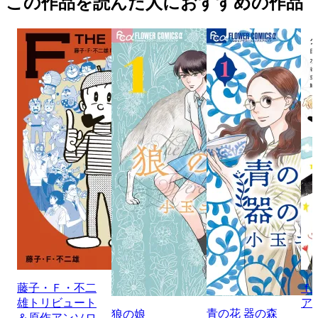
この作品を読んだ人におすすめの作品
藤子・Ｆ・不二
ｆ
雄トリビュート
ア
青の花 器の森
狼の娘
＆原作アンソロ