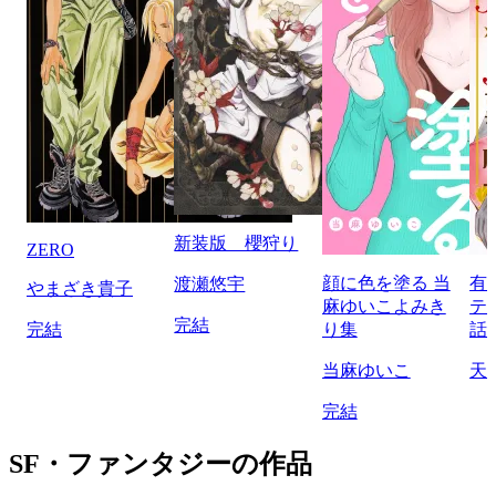
新装版 櫻狩り
ZERO
顔に色を塗る 当
有
渡瀬悠宇
やまざき貴子
麻ゆいこよみき
テ
完結
完結
り集
話
当麻ゆいこ
天
完結
SF・ファンタジーの作品