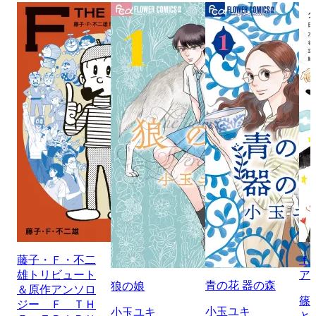
藤子・Ｆ・不二
ｆ
雄トリビュート
ア
青の花 器の森
狼の娘
＆原作アンソロ
篠
ジー Ｆ ＴＨ
小玉ユキ
小玉ユキ
と