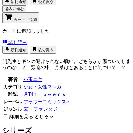
新刊通知
後で買う
購入に進む
カートに追加
カートに追加しました
試し読み
新刊通知
後で買う
開先生とギンの避けられない戦い。どちらかが傷ついてしま
うのか！？ 緊迫の中、月菜はとあることに気づいて…？
著者
小玉ユキ
カテゴリ
少女・女性マンガ
雑誌
月刊ｆｌｏｗｅｒｓ
レーベル
フラワーコミックスα
ジャンル
SF・ファンタジー
詳細を見る
とじる
シリーズ