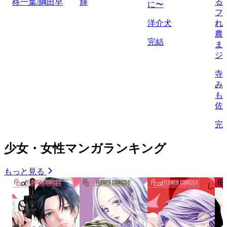
柊一葉/綱田早
輝
る
に〜
フ
洋介犬
れ
農
完結
ま
ジ
寺
み
も
佐
完
少女・女性マンガランキング
もっと見る