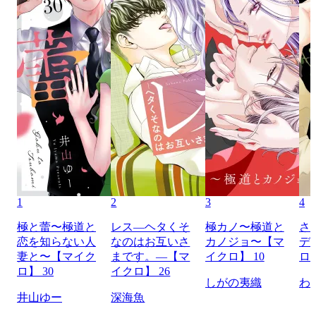
1
2
3
4
極と蕾〜極道と
レス―ヘタくそ
極カノ〜極道と
さ
恋を知らない人
なのはお互いさ
カノジョ〜【マ
デ
妻と〜【マイク
まです。―【マ
イクロ】 10
ロ】
ロ】 30
イクロ】 26
しがの夷織
わ
井山ゆー
深海魚