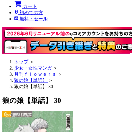
カート
初めての方
無料・セール
トップ
＞
少女・女性マンガ
＞
月刊ｆｌｏｗｅｒｓ
＞
狼の娘【単話】
＞
狼の娘【単話】 30
狼の娘【単話】 30