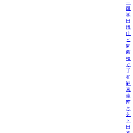
ー
司
学
田
織/
山
ヒロ
間
西
植
ぐ
手
和/
嗣
真
圭
南
き
芝
トシ
田