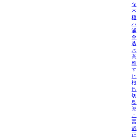
旬
本
榎
ハ
浦
金
造
水
高
雅
す
ヒ
根
迅
切
島
郎
こ
冨
哉
正