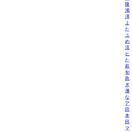
隆
濁
澤
よ
た
ユ
め
流
ヒ
た
萩
旬
島
ぎ
灘
な
ア
田
本
田
マ