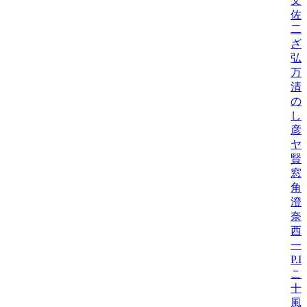
文
佐
二
ざ
弘
万
清
の
し
彦
ヤ
賢吾
窓
角
澄
奈
西
一
P.
こ
十
風