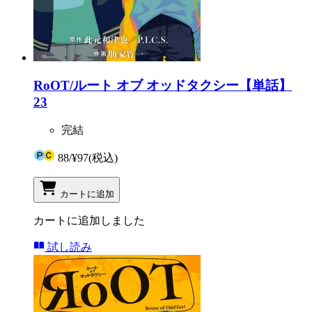
RoOT/ルート オブ オッドタクシー【単話】
23
完結
88
/
¥97
(税込)
カートに追加
カートに追加しました
試し読み