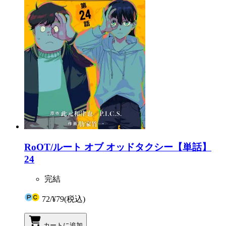
RoOT/ルート オブ オッドタクシー【単話】
24
完結
72
/
¥79
(税込)
カートに追加