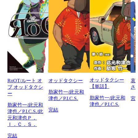
オッドタクシー
RoOT/ルート オ
オッドタクシー
哀
【単話】
ブ オッドタクシ
さ
肋家竹一/此元和
ー
肋家竹一/此元和
津也／P.I.C.S.
宮
津也／P.I.C.S.
肋家竹一/此元和
完結
津也／P.I.C.S./此
元和津也Ｐ．
Ｉ．Ｃ．Ｓ．
完結