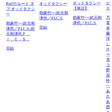
オッドタクシー
ビ
RoOT/ルート オ
オッドタクシー
【単話】
ス
ブ オッドタクシ
肋家竹一/此元和
ー
肋家竹一/此元和
乃
津也／P.I.C.S.
津也／P.I.C.S.
英
肋家竹一/此元和
完結
井
津也／P.I.C.S./此
藤
元和津也Ｐ．
洋
Ｉ．Ｃ．Ｓ．
し
完結
さ
ー
克
コ
野
吾
怜
一
あ
久
あ
西