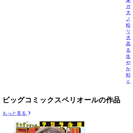
来
ガ
大
ノ
松
リ
犬
高
る
生
や
か/
杉
ｃ
ビッグコミックスペリオールの作品
もっと見る