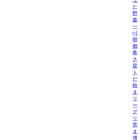
ユ
た
野
森
一
(
朝
都
希
さ
星
ト
だ
秋
ま
リ
ー
グ
リ
荒
ま
博