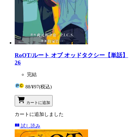
RoOT/ルート オブ オッドタクシー【単話】
26
完結
88
/
¥97
(税込)
カートに追加
カートに追加しました
試し読み