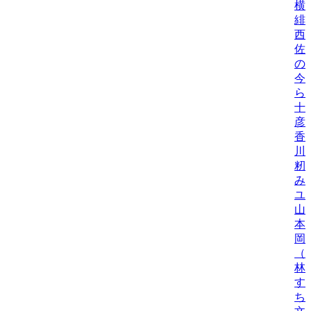
横
緋
西
佐
の
今
ら
十
彦
香
川
籾
み
ユ
山
本
岡
（
林
す
ち