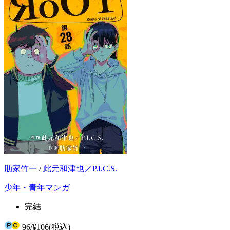
肋家竹一
/
此元和津也／P.I.C.S.
少年・青年マンガ
完結
96
/
¥106
(税込)