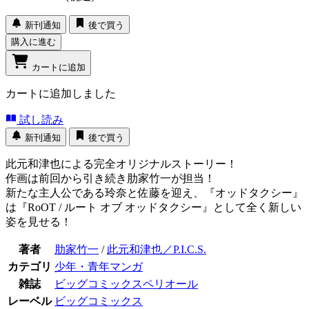
新刊通知
後で買う
購入に進む
カートに追加
カートに追加しました
試し読み
新刊通知
後で買う
此元和津也による完全オリジナルストーリー！
作画は前回から引き続き肋家竹一が担当！
新たな主人公である玲奈と佐藤を迎え、『オッドタクシー』
は『RoOT / ルート オブ オッドタクシー』として全く新しい
姿を見せる！
著者
肋家竹一
/
此元和津也／P.I.C.S.
カテゴリ
少年・青年マンガ
雑誌
ビッグコミックスペリオール
レーベル
ビッグコミックス