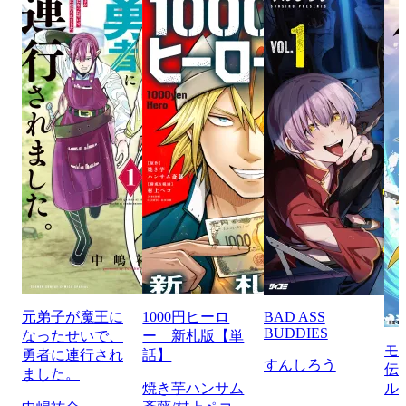
元弟子が魔王に
1000円ヒーロ
BAD ASS
BUDDIES
なったせいで、
ー 新札版【単
モ
勇者に連行され
話】
すんしろう
伝
ました。
焼き芋ハンサム
ル