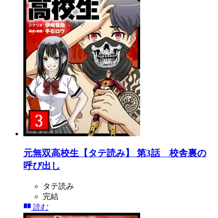
元無双高校生【タテ読み】 第3話 校舎裏の
呼び出し
タテ読み
完結
読む