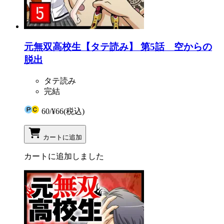
元無双高校生【タテ読み】 第5話 空からの
脱出
タテ読み
完結
60
/
¥66
(税込)
カートに追加
カートに追加しました