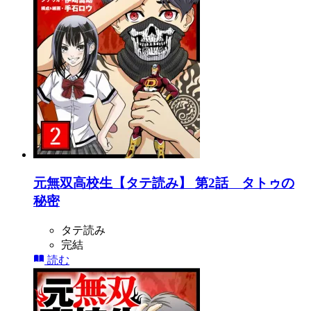
元無双高校生【タテ読み】 第2話 タトゥの
秘密
タテ読み
完結
読む