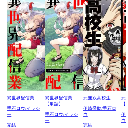
異世界配信業
異世界配信業
元無双高校生
元
【単話】
【
手石ロウ/イッシ
伊崎喬助/手石ロ
ー
手石ロウ/イッシ
ウ
伊
ー
ウ
完結
完結