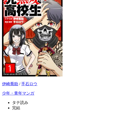
伊崎喬助
/
手石ロウ
少年・青年マンガ
タテ読み
完結