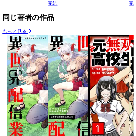
完結
完
同じ著者の作品
もっと見る