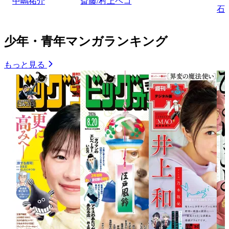
中嶋祐介
斎藤/村上ペコ
石
少年・青年マンガランキング
もっと見る