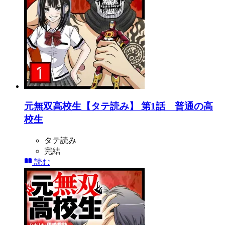
元無双高校生【タテ読み】 第1話 普通の高
校生
タテ読み
完結
読む