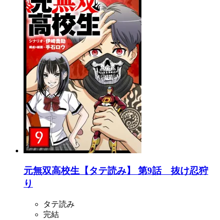
元無双高校生【タテ読み】 第9話 抜け忍狩
り
タテ読み
完結