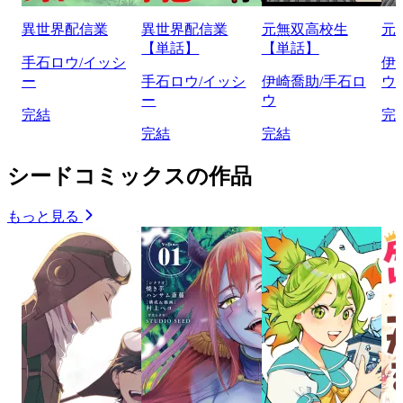
異世界配信業
異世界配信業
元無双高校生
元
【単話】
【単話】
手石ロウ/イッシ
伊
ー
手石ロウ/イッシ
伊崎喬助/手石ロ
ウ
ー
ウ
完結
完
完結
完結
シードコミックスの作品
もっと見る