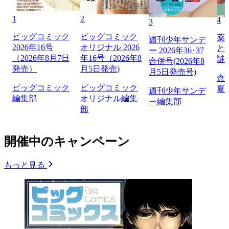
1
2
4
3
ビッグコミック
ビッグコミック
薬
週刊少年サンデ
2026年16号
オリジナル 2026
と
ー 2026年36･37
（2026年8月7日
年16号（2026年8
謎
合併号(2026年8
発売）
月5日発売)
月5日発売号)
倉
ビッグコミック
ビッグコミック
夏
週刊少年サンデ
編集部
オリジナル編集
ー編集部
部
開催中のキャンペーン
もっと見る