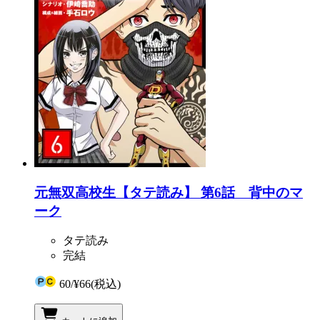
元無双高校生【タテ読み】 第6話 背中のマ
ーク
タテ読み
完結
60
/
¥66
(税込)