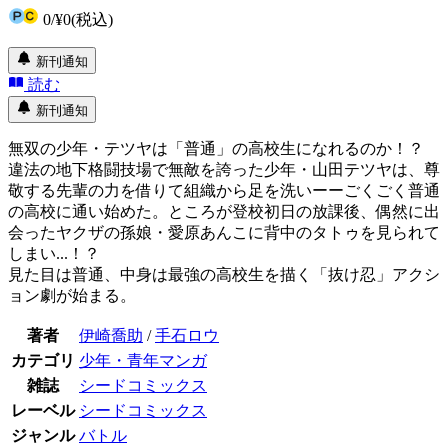
0
/
¥0
(税込)
新刊通知
読む
新刊通知
無双の少年・テツヤは「普通」の高校生になれるのか！？
違法の地下格闘技場で無敵を誇った少年・山田テツヤは、尊
敬する先輩の力を借りて組織から足を洗いーーごくごく普通
の高校に通い始めた。ところが登校初日の放課後、偶然に出
会ったヤクザの孫娘・愛原あんこに背中のタトゥを見られて
しまい...！？
見た目は普通、中身は最強の高校生を描く「抜け忍」アクシ
ョン劇が始まる。
著者
伊崎喬助
/
手石ロウ
カテゴリ
少年・青年マンガ
雑誌
シードコミックス
レーベル
シードコミックス
ジャンル
バトル