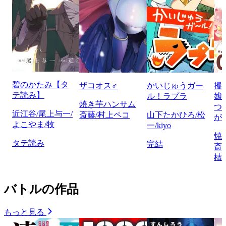
碧のかたみ【タ
ザコオス♂
かいじゅうガー
攫
テ読み】
ル！ラプラ
嬢
焼き芋ハンサム
つ
近江谷/尾上与一/
斎藤/村上ペコ
山下たかひろ/松
が
よこやま/牧
一/kiyo
焼
タテ読み
完結
斎
桔
バトルの作品
もっと見る