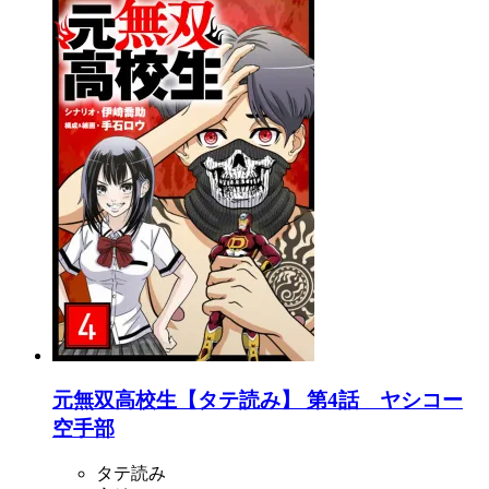
元無双高校生【タテ読み】 第4話 ヤシコー
空手部
タテ読み