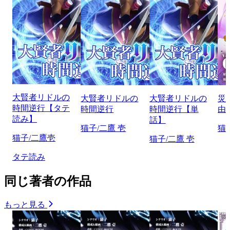
大賢者リドルの
大賢者リドルの
大賢者リドルの
災
時間逆行【タテ
時間逆行
時間逆行【単
由
読み】
話】
猫子/二鷹 壱
猫
猫子/二鷹壱
猫子/二鷹 壱
タテ読み
同じ著者の作品
もっと見る