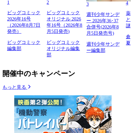
1
2
4
3
ビッグコミック
ビッグコミック
薬
週刊少年サンデ
2026年16号
オリジナル 2026
と
ー 2026年36･37
（2026年8月7日
年16号（2026年8
謎
合併号(2026年8
発売）
月5日発売)
月5日発売号)
倉
ビッグコミック
ビッグコミック
夏
週刊少年サンデ
編集部
オリジナル編集
ー編集部
部
開催中のキャンペーン
もっと見る