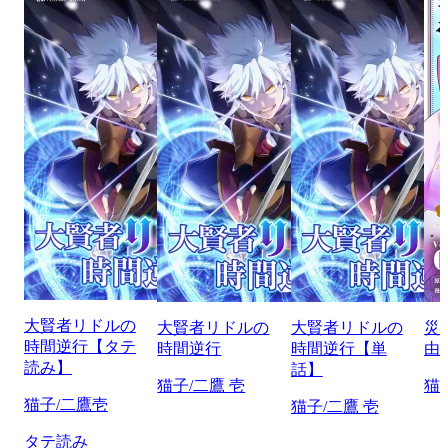
大賢者リドルの
大賢者リドルの
大賢者リドルの
災
時間逆行【タテ
時間逆行
時間逆行【単
由
読み】
話】
猫子/二鷹 壱
猫
猫子/二鷹壱
猫子/二鷹 壱
タテ読み