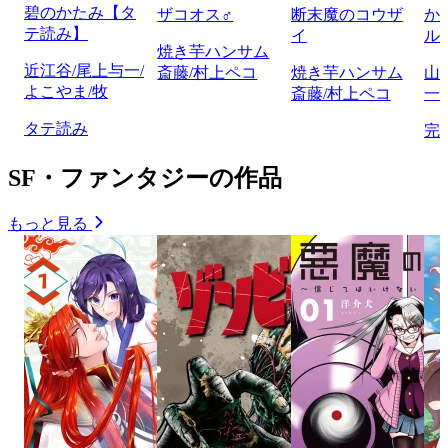
碧のかたみ【タ
ザコオス♂
断末魔のコウザ
か
テ読み】
イ
ル
焼き芋ハンサム
近江谷/尾上与一/
斎藤/村上ペコ
焼き芋ハンサム
山
よこやま/牧
斎藤/村上ペコ
一/
タテ読み
完
SF・ファンタジーの作品
もっと見る