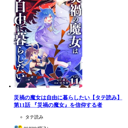
災禍の魔女は自由に暮らしたい【タテ読み】
第11話 『災禍の魔女』を信仰する者
タテ読み