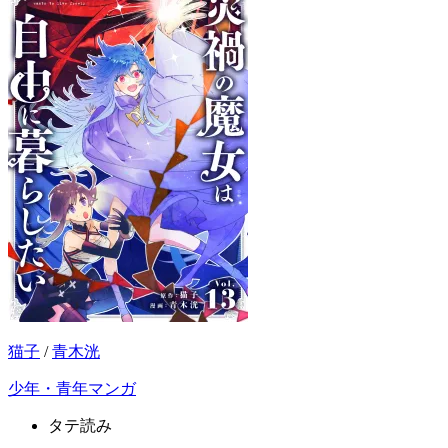
猫子
/
青木洸
少年・青年マンガ
タテ読み