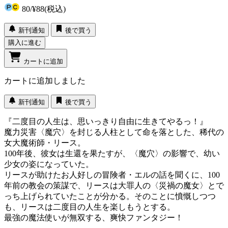
80
/
¥88
(税込)
新刊通知
後で買う
購入に進む
カートに追加
カートに追加しました
新刊通知
後で買う
『二度目の人生は、思いっきり自由に生きてやるっ！』
魔力災害〈魔穴〉を封じる人柱として命を落とした、稀代の
女大魔術師・リース。
100年後、彼女は生還を果たすが、〈魔穴〉の影響で、幼い
少女の姿になっていた。
リースが助けたお人好しの冒険者・エルの話を聞くに、100
年前の教会の策謀で、リースは大罪人の〈災禍の魔女〉とで
っち上げられていたことが分かる。そのことに憤慨しつつ
も、リースは二度目の人生を楽しもうとする。
最強の魔法使いが無双する、爽快ファンタジー！