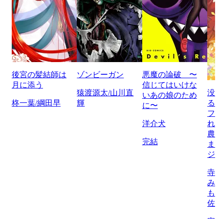
後宮の髪結師は
ゾンビーガン
悪魔の論破 〜
月に添う
信じてはいけな
猿渡源太/山川直
没
いあの娘のため
柊一葉/綱田早
輝
る
に〜
フ
洋介犬
れ
農
完結
ま
ジ
寺
み
も
佐