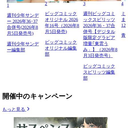
2
3
4
1
ビッグコミック
週刊ビッグコミ
ミ
週刊少年サンデ
オリジナル 2026
ックスピリッツ
ま
ー 2026年36･37
12
年16号（2026年8
2026年36・37合
合併号(2026年8
月5日発売)
併号【デジタル
月5日発売号)
青
版限定グラビア
ビッグコミック
増量｢東雲う
週刊少年サンデ
オリジナル編集
み」】（2026年8
ー編集部
部
月3日発売号）
ビッグコミック
スピリッツ編集
部
開催中のキャンペーン
もっと見る