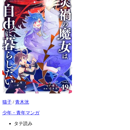
猫子
/
青木洸
少年・青年マンガ
タテ読み