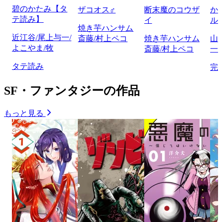
碧のかたみ【タ
ザコオス♂
断末魔のコウザ
か
テ読み】
イ
ル
焼き芋ハンサム
近江谷/尾上与一/
斎藤/村上ペコ
焼き芋ハンサム
山
よこやま/牧
斎藤/村上ペコ
一/
タテ読み
完
SF・ファンタジーの作品
もっと見る