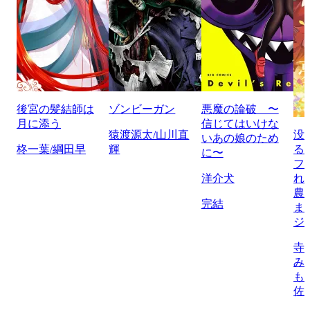
後宮の髪結師は
ゾンビーガン
悪魔の論破 〜
月に添う
信じてはいけな
猿渡源太/山川直
没
いあの娘のため
柊一葉/綱田早
輝
る
に〜
フ
洋介犬
れ
農
完結
ま
ジ
寺
み
も
佐