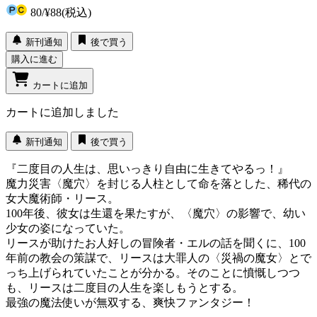
80
/
¥88
(税込)
新刊通知
後で買う
購入に進む
カートに追加
カートに追加しました
新刊通知
後で買う
『二度目の人生は、思いっきり自由に生きてやるっ！』
魔力災害〈魔穴〉を封じる人柱として命を落とした、稀代の
女大魔術師・リース。
100年後、彼女は生還を果たすが、〈魔穴〉の影響で、幼い
少女の姿になっていた。
リースが助けたお人好しの冒険者・エルの話を聞くに、100
年前の教会の策謀で、リースは大罪人の〈災禍の魔女〉とで
っち上げられていたことが分かる。そのことに憤慨しつつ
も、リースは二度目の人生を楽しもうとする。
最強の魔法使いが無双する、爽快ファンタジー！