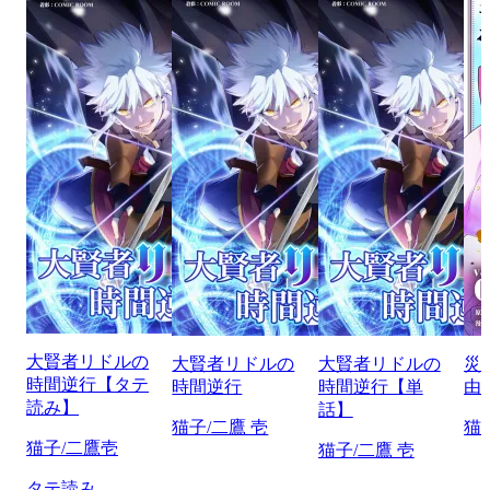
大賢者リドルの
大賢者リドルの
大賢者リドルの
災
時間逆行【タテ
時間逆行
時間逆行【単
由
読み】
話】
猫子/二鷹 壱
猫
猫子/二鷹壱
猫子/二鷹 壱
タテ読み