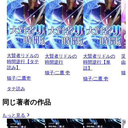
大賢者リドルの
大賢者リドルの
大賢者リドルの
災
時間逆行【タテ
時間逆行
時間逆行【単
由
読み】
話】
猫子/二鷹 壱
猫
猫子/二鷹壱
猫子/二鷹 壱
タテ読み
同じ著者の作品
もっと見る