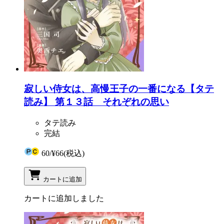
寂しい侍女は、高慢王子の一番になる【タテ
読み】 第１３話 それぞれの思い
タテ読み
完結
60
/
¥66
(税込)
カートに追加
カートに追加しました