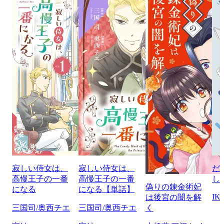
寂しい侍女は、
寂しい侍女は、
だ
高慢王子の一番
高慢王子の一番
し
偽りの錬金術妃
になる
になる【単話】
IK
は後宮の闇を解
三国司/奥西チエ
三国司/奥西チエ
く