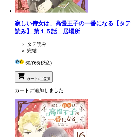
寂しい侍女は、高慢王子の一番になる【タテ
読み】 第１５話 居場所
タテ読み
完結
60
/
¥66
(税込)
カートに追加
カートに追加しました