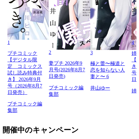
1
4
2
3
プチコミック
姉
【デジタル限
【
妻プチ 2026年9
極と蕾〜極道と
定 コミックス
き】
月号(2026年8月7
恋を知らない人
試し読み特典付
号（
日発売)
妻と〜 6
き】 2026年9月
日
号（2026年8月7
プチコミック編
井山ゆー
姉
日発売）
集部
プチコミック編
集部
開催中のキャンペーン