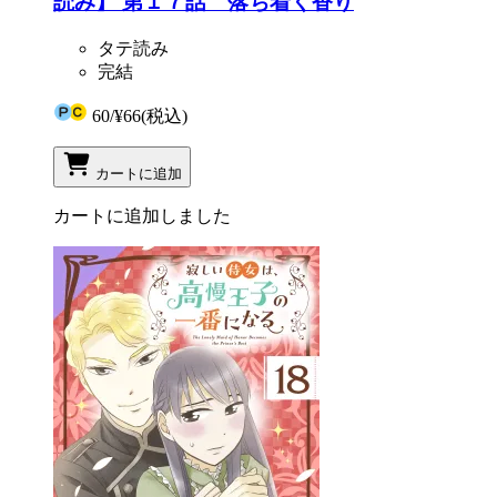
読み】 第１７話 落ち着く香り
タテ読み
完結
60
/
¥66
(税込)
カートに追加
カートに追加しました