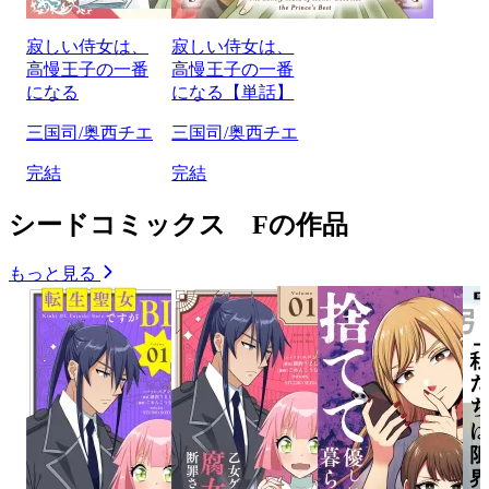
寂しい侍女は、
寂しい侍女は、
高慢王子の一番
高慢王子の一番
になる
になる【単話】
三国司/奥西チエ
三国司/奥西チエ
完結
完結
シードコミックス Fの作品
もっと見る