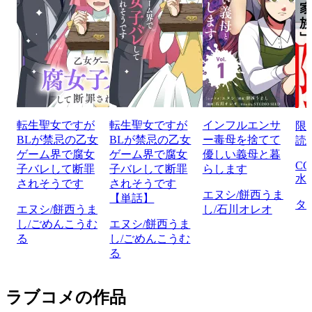
転生聖女ですが
転生聖女ですが
インフルエンサ
限
BLが禁忌の乙女
BLが禁忌の乙女
ー毒母を捨てて
読
ゲーム界で腐女
ゲーム界で腐女
優しい義母と暮
CO
子バレして断罪
子バレして断罪
らします
水
されそうです
されそうです
エヌシ/餅西うま
【単話】
タ
エヌシ/餅西うま
し/石川オレオ
し/ごめんこうむ
エヌシ/餅西うま
る
し/ごめんこうむ
る
ラブコメの作品