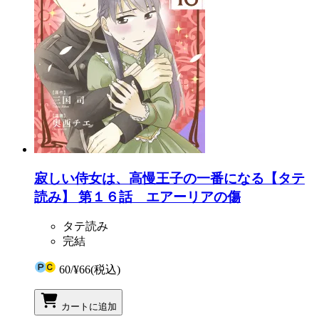
寂しい侍女は、高慢王子の一番になる【タテ
読み】 第１６話 エアーリアの傷
タテ読み
完結
60
/
¥66
(税込)
カートに追加