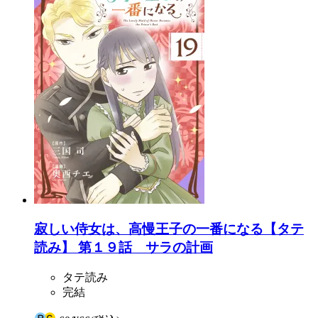
寂しい侍女は、高慢王子の一番になる【タテ
読み】 第１９話 サラの計画
タテ読み
完結