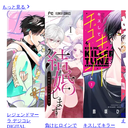
もっと見る
レジェンドマー
蛇
ラ デジコレ
え
負けヒロインで
キスしてキラー
DIGITAL