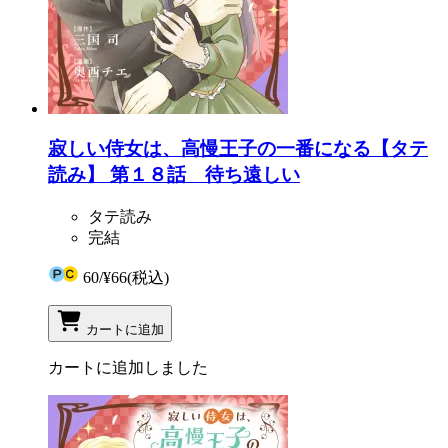
寂しい侍女は、高慢王子の一番になる【タテ
読み】 第１８話 待ち遠しい
タテ読み
完結
60
/
¥66
(税込)
カートに追加
カートに追加しました