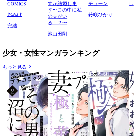
すが結婚しま
チューン
し
COMICS
す〜この中に私
おみけ
鈴咲ひかり
の夫がい
る！？〜
完結
池山田剛
少女・女性マンガランキング
もっと見る