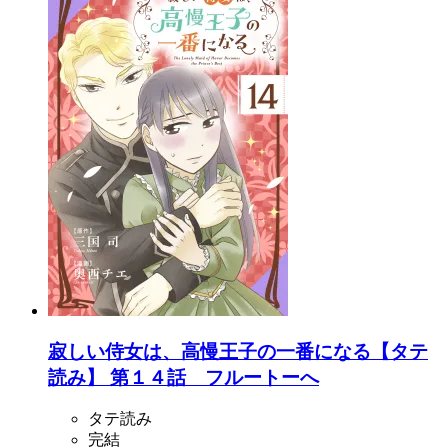
寂しい侍女は、高慢王子の一番になる【タテ
読み】 第１４話 フルートーへ
タテ読み
完結