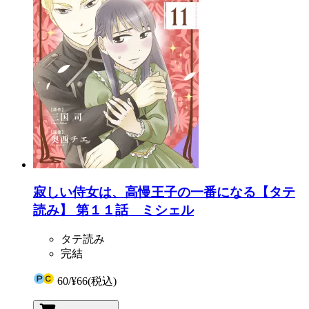
寂しい侍女は、高慢王子の一番になる【タテ
読み】 第１１話 ミシェル
タテ読み
完結
60
/
¥66
(税込)