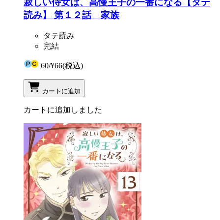
寂しい侍女は、高慢王子の一番になる【タテ
読み】 第１２話 家族
タテ読み
完結
60
/
¥66
(税込)
カートに追加
カートに追加しました