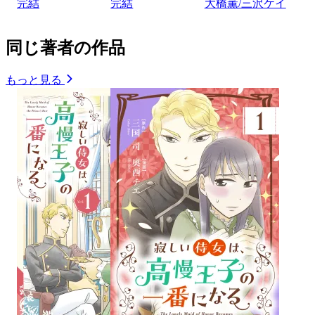
完結
完結
大橋薫/三沢ケイ
同じ著者の作品
もっと見る