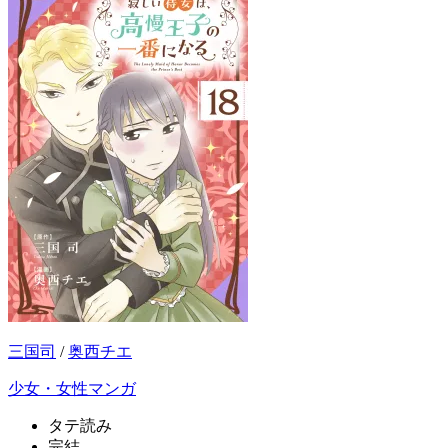
三国司
/
奥西チエ
少女・女性マンガ
タテ読み
完結