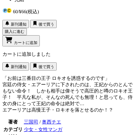
60
/
¥66
(税込)
新刊通知
後で買う
購入に進む
カートに追加
カートに追加しました
新刊通知
後で買う
「お前は三番目の王子 ロキオを誘惑するのです」
宮廷の侍女・エアーリアに下されたのは、王妃からのとんで
もない命令！ しかも相手は偉そうで高圧的と噂のロキオ王
子！ 平凡な私が、そんなの死んでも無理！と思っても、侍
女の身にとって王妃の命令は絶対で…
エアーリアは高慢王子・ロキオを落とせるのか！？
著者
三国司
/
奥西チエ
カテゴリ
少女・女性マンガ