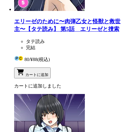
エリーゼのために〜肉弾乙女と怪獣と救世
主〜【タテ読み】 第5話 エリーゼと捜索
タテ読み
完結
80
/
¥88
(税込)
カートに追加
カートに追加しました