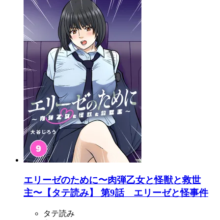
エリーゼのために〜肉弾乙女と怪獣と救世
主〜【タテ読み】 第9話 エリーゼと怪事件
タテ読み