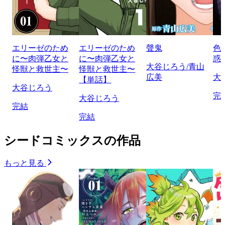
エリーゼのため
エリーゼのため
聲鬼
色
に〜肉弾乙女と
に〜肉弾乙女と
惑
大谷じろう/青山
怪獣と救世主〜
怪獣と救世主〜
広美
大
【単話】
大谷じろう
完
大谷じろう
完結
完結
シードコミックスの作品
もっと見る