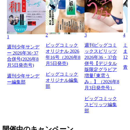
2
3
4
1
ビッグコミック
週刊ビッグコミ
ミ
週刊少年サンデ
オリジナル 2026
ックスピリッツ
ま
ー 2026年36･37
12
年16号（2026年8
2026年36・37合
合併号(2026年8
月5日発売)
併号【デジタル
月5日発売号)
青
版限定グラビア
ビッグコミック
増量｢東雲う
週刊少年サンデ
オリジナル編集
み」】（2026年8
ー編集部
部
月3日発売号）
ビッグコミック
スピリッツ編集
部
開催中のキャンペーン