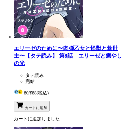
エリーゼのために〜肉弾乙女と怪獣と救世
主〜【タテ読み】 第8話 エリーゼと癒やし
の光
タテ読み
完結
80
/
¥88
(税込)
カートに追加
カートに追加しました