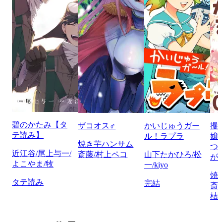
碧のかたみ【タ
ザコオス♂
かいじゅうガー
攫
テ読み】
ル！ラプラ
嬢
焼き芋ハンサム
つ
近江谷/尾上与一/
斎藤/村上ペコ
山下たかひろ/松
が
よこやま/牧
一/kiyo
焼
タテ読み
完結
斎
桔