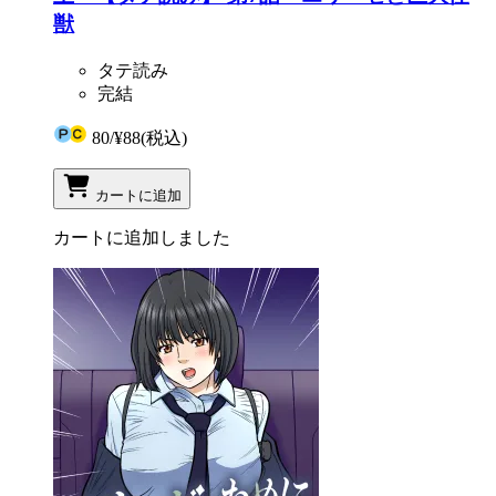
獣
タテ読み
完結
80
/
¥88
(税込)
カートに追加
カートに追加しました