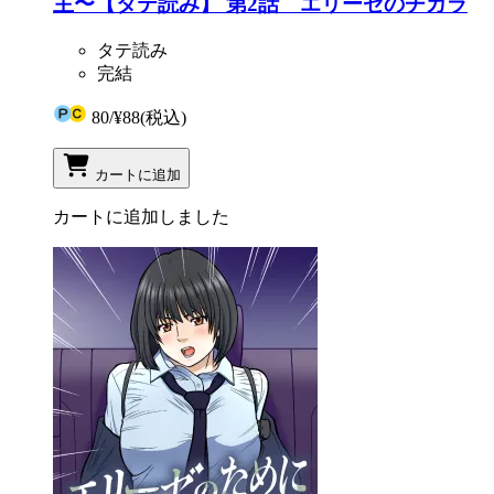
主〜【タテ読み】 第2話 エリーゼのチカラ
タテ読み
完結
80
/
¥88
(税込)
カートに追加
カートに追加しました