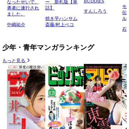
BUDDIES
なったせいで、
ー 新札版【単
モ
勇者に連行され
話】
すんしろう
伝
ました。
焼き芋ハンサム
ル
中嶋祐介
斎藤/村上ペコ
石
少年・青年マンガランキング
もっと見る