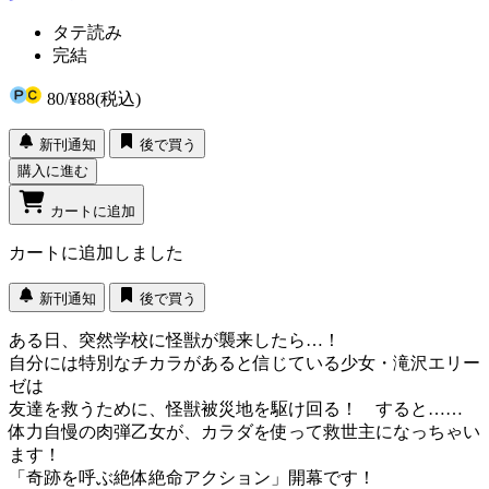
タテ読み
完結
80
/
¥88
(税込)
新刊通知
後で買う
購入に進む
カートに追加
カートに追加しました
新刊通知
後で買う
ある日、突然学校に怪獣が襲来したら…！
自分には特別なチカラがあると信じている少女・滝沢エリー
ゼは
友達を救うために、怪獣被災地を駆け回る！ すると……
体力自慢の肉弾乙女が、カラダを使って救世主になっちゃい
ます！
「奇跡を呼ぶ絶体絶命アクション」開幕です！