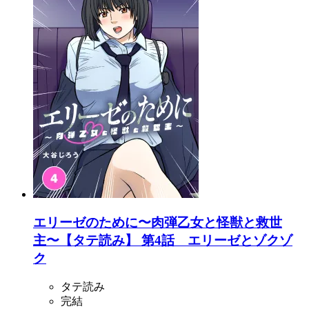
エリーゼのために〜肉弾乙女と怪獣と救世
主〜【タテ読み】 第4話 エリーゼとゾクゾ
ク
タテ読み
完結