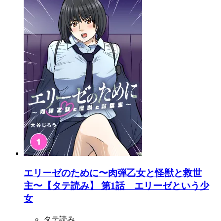
エリーゼのために〜肉弾乙女と怪獣と救世
主〜【タテ読み】 第1話 エリーゼという少
女
タテ読み