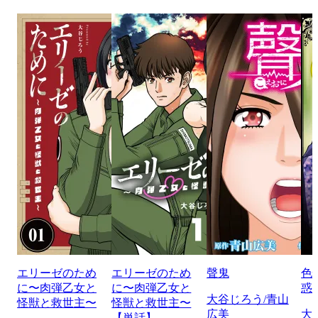
エリーゼのため
エリーゼのため
聲鬼
色
に〜肉弾乙女と
に〜肉弾乙女と
惑
大谷じろう/青山
怪獣と救世主〜
怪獣と救世主〜
広美
大
【単話】