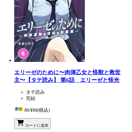
エリーゼのために〜肉弾乙女と怪獣と救世
主〜【タテ読み】 第6話 エリーゼと怪光
タテ読み
完結
80
/
¥88
(税込)
カートに追加