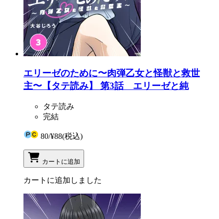
エリーゼのために〜肉弾乙女と怪獣と救世
主〜【タテ読み】 第3話 エリーゼと純
タテ読み
完結
80
/
¥88
(税込)
カートに追加
カートに追加しました