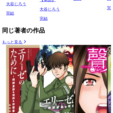
大谷じろう
完
大谷じろう
完結
完結
同じ著者の作品
もっと見る