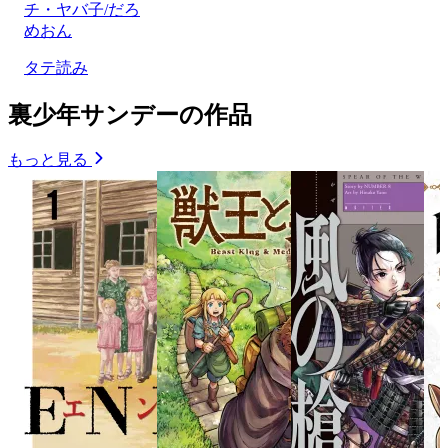
チ・ヤバ子/だろ
めおん
タテ読み
裏少年サンデーの作品
もっと見る