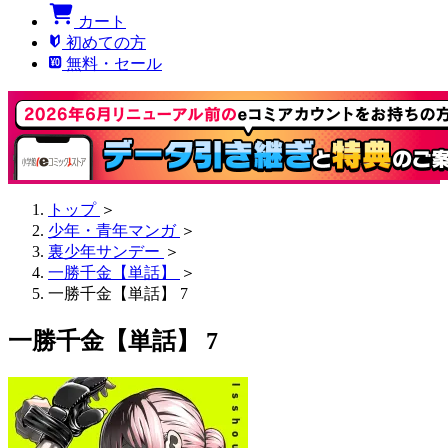
カート
初めての方
無料・セール
トップ
＞
少年・青年マンガ
＞
裏少年サンデー
＞
一勝千金【単話】
＞
一勝千金【単話】 7
一勝千金【単話】 7