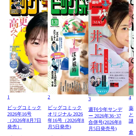
1
2
4
3
ビッグコミック
ビッグコミック
薬
週刊少年サンデ
2026年16号
オリジナル 2026
と
ー 2026年36･37
（2026年8月7日
年16号（2026年8
謎
合併号(2026年8
発売）
月5日発売)
月5日発売号)
倉