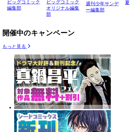
ビッグコミック
ビッグコミック
夏
週刊少年サンデ
編集部
オリジナル編集
ー編集部
部
開催中のキャンペーン
もっと見る