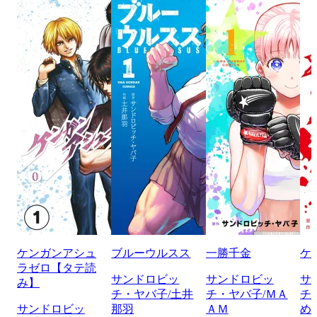
ケンガンアシュ
ブルーウルスス
一勝千金
ケ
ラゼロ【タテ読
サンドロビッ
サンドロビッ
サ
み】
チ・ヤバ子/土井
チ・ヤバ子/ＭＡ
チ
サンドロビッ
那羽
ＡＭ
め