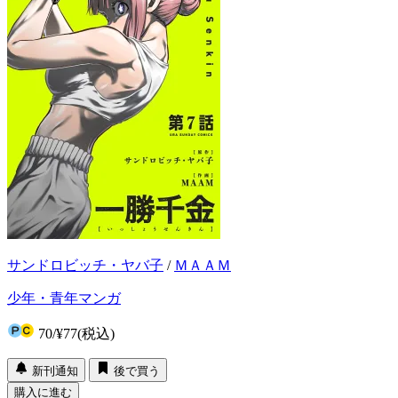
サンドロビッチ・ヤバ子
/
ＭＡＡＭ
少年・青年マンガ
70
/
¥77
(税込)
新刊通知
後で買う
購入に進む