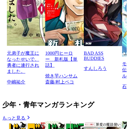
元弟子が魔王に
1000円ヒーロ
BAD ASS
BUDDIES
なったせいで、
ー 新札版【単
モ
勇者に連行され
話】
すんしろう
伝
ました。
焼き芋ハンサム
ル
中嶋祐介
斎藤/村上ペコ
石
少年・青年マンガランキング
もっと見る