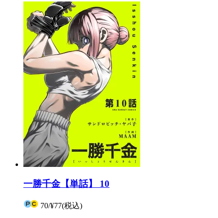
一勝千金【単話】 10
70
/
¥77
(税込)