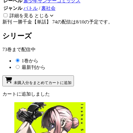
レーベル
裏少年サンデーコミックス
ジャンル
バトル
/
裏社会
詳細を見る
とじる
新刊
一勝千金【単話】 74の配信は8/10の予定です。
シリーズ
73巻まで配信中
1巻から
最新刊から
未購入分をまとめてカートに追加
カートに追加しました