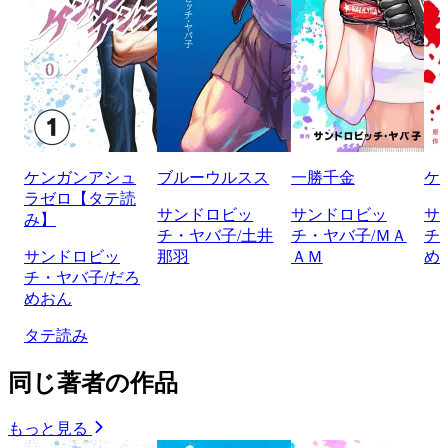
ケンガンアシュ
ブルーウルスス
一勝千金
ケ
ラゼロ【タテ読
サンドロビッ
サンドロビッ
サ
み】
チ・ヤバ子/土井
チ・ヤバ子/ＭＡ
チ
サンドロビッ
那羽
ＡＭ
め
チ・ヤバ子/だろ
めおん
タテ読み
同じ著者の作品
もっと見る