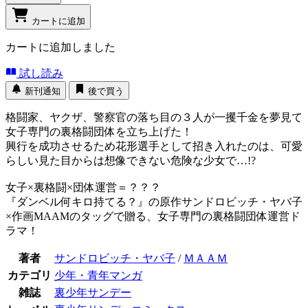
カートに追加
カートに追加しました
試し読み
新刊通知
後で買う
格闘家、ヤクザ、警察官の落ち目の３人が一攫千金を夢見て
女子専門の裏格闘団体を立ち上げた！
興行を成功させるため花形選手として招き入れたのは、可愛
らしい見た目からは想像できない危険な少女で…!?
女子×裏格闘×団体運営＝？？？
『ダンベル何キロ持てる？』の原作サンドロビッチ・ヤバ子
×作画MAAMのタッグで贈る、女子専門の裏格闘団体運営ド
ラマ！
著者
サンドロビッチ・ヤバ子
/
ＭＡＡＭ
カテゴリ
少年・青年マンガ
雑誌
裏少年サンデー