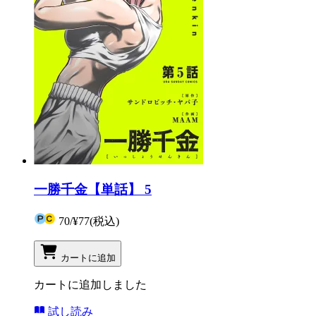
一勝千金【単話】 5
70
/
¥77
(税込)
カートに追加
カートに追加しました
試し読み