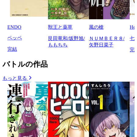
ENDO
獣王と薬草
風の槍
He
ペッペ
艮田竜和/坂野旭/
ＮＵＭＢＥＲ８/
七
ももちち
矢野日菜子
完結
完
バトルの作品
もっと見る