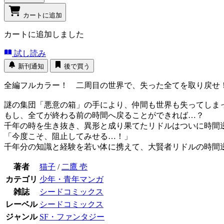
カートに追加
カートに追加しました
試し読み
新刊通知
後で買う
全編フルカラー！ 二周目の世界で、失った全てを取り戻せ
謎の集団「悪意の箱」の手により、仲間も世界も失ってしま
もし、全てが終わる前の時間へ戻ることができれば…？
千年の時を生き抜き、異形と成り果てたリドルはついに時間
「今度こそ、阻止してみせる…！」
千年分の知識と経験を若い体に携えて、大賢者リドルの時間
著者
猫子
/
二鷹 壱
カテゴリ
少年・青年マンガ
雑誌
シードコミックス
レーベル
シードコミックス
ジャンル
SF・ファンタジー