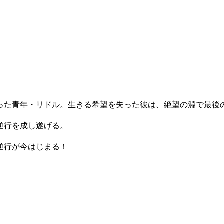
！
った青年・リドル。生きる希望を失った彼は、絶望の淵で最後
逆行を成し遂げる。
逆行が今はじまる！