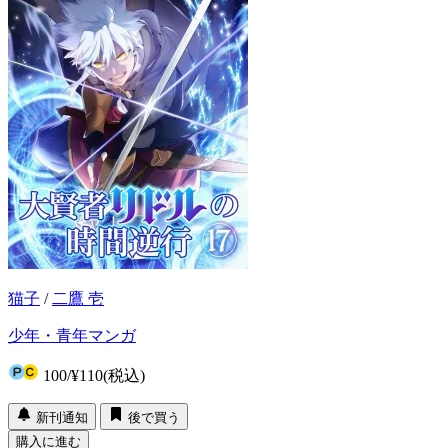
猫子
/
二鷹 壱
少年・青年マンガ
100
/
¥110
(税込)
新刊通知
後で買う
購入に進む