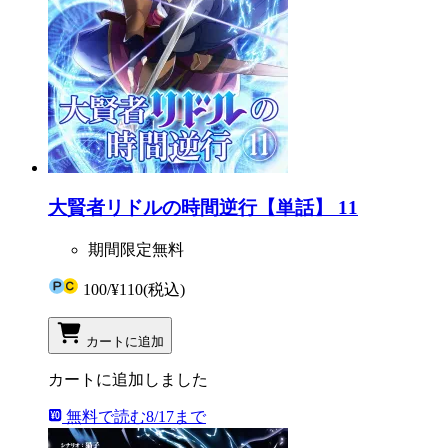
大賢者リドルの時間逆行【単話】 11
期間限定無料
100
/
¥110
(税込)
カートに追加
カートに追加しました
無料で読む
8/17まで