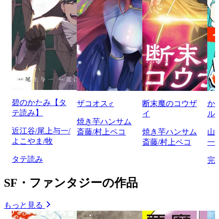
碧のかたみ【タ
ザコオス♂
断末魔のコウザ
か
テ読み】
イ
ル
焼き芋ハンサム
近江谷/尾上与一/
斎藤/村上ペコ
焼き芋ハンサム
山
よこやま/牧
斎藤/村上ペコ
一/
タテ読み
完
SF・ファンタジーの作品
もっと見る