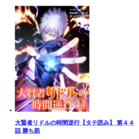
大賢者リドルの時間逆行【タテ読み】 第４４
話 勝ち筋