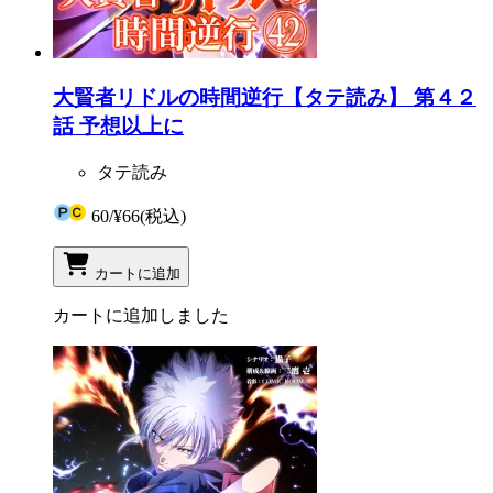
大賢者リドルの時間逆行【タテ読み】 第４２
話 予想以上に
タテ読み
60
/
¥66
(税込)
カートに追加
カートに追加しました