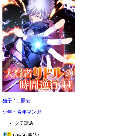
猫子
/
二鷹壱
少年・青年マンガ
タテ読み
60
/
¥66
(税込)