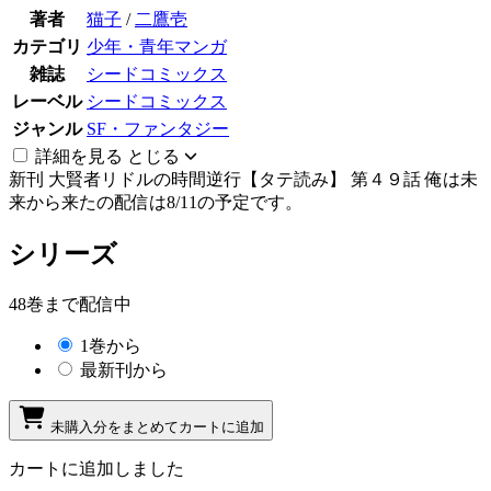
著者
猫子
/
二鷹壱
カテゴリ
少年・青年マンガ
雑誌
シードコミックス
レーベル
シードコミックス
ジャンル
SF・ファンタジー
詳細を見る
とじる
新刊
大賢者リドルの時間逆行【タテ読み】 第４９話 俺は未
来から来たの配信は8/11の予定です。
シリーズ
48巻まで配信中
1巻から
最新刊から
未購入分をまとめてカートに追加
カートに追加しました