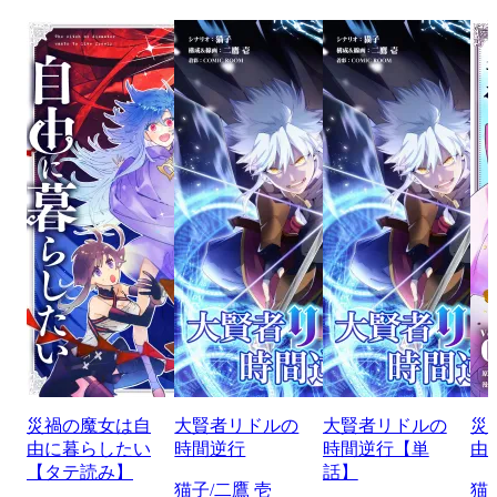
災禍の魔女は自
大賢者リドルの
大賢者リドルの
災
由に暮らしたい
時間逆行
時間逆行【単
由
【タテ読み】
話】
猫子/二鷹 壱
猫