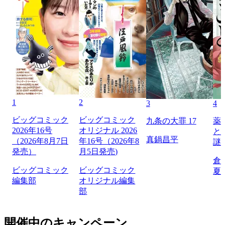
1
2
3
4
ビッグコミック
ビッグコミック
九条の大罪 17
薬
2026年16号
オリジナル 2026
と
真鍋昌平
（2026年8月7日
年16号（2026年8
謎
発売）
月5日発売)
倉
ビッグコミック
ビッグコミック
夏
編集部
オリジナル編集
部
開催中のキャンペーン