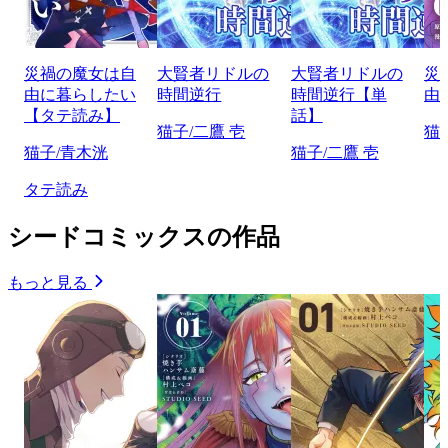
災禍の魔女は自
大賢者リドルの
大賢者リドルの
災
由に暮らしたい
時間逆行
時間逆行【単
由
【タテ読み】
話】
猫子/二鷹 壱
猫
猫子/青木洸
猫子/二鷹 壱
タテ読み
シードコミックスの作品
もっと見る