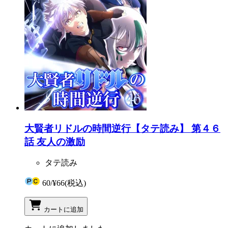
大賢者リドルの時間逆行【タテ読み】 第４６
話 友人の激励
タテ読み
60
/
¥66
(税込)
カートに追加