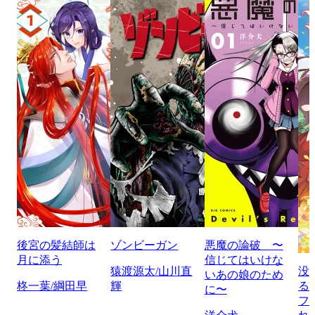
後宮の髪結師は
ゾンビーガン
悪魔の論破 〜
月に添う
信じてはいけな
猿渡源太/山川直
没
いあの娘のため
柊一葉/綱田早
輝
る
に〜
フ