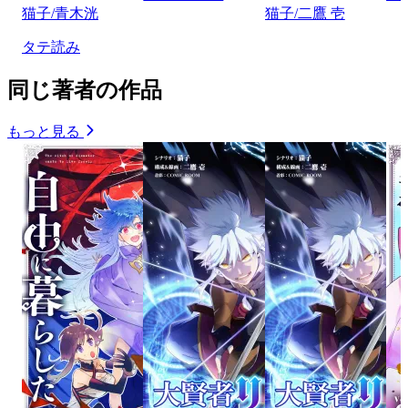
猫子/青木洸
猫子/二鷹 壱
タテ読み
同じ著者の作品
もっと見る