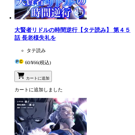
大賢者リドルの時間逆行【タテ読み】 第４５
話 長老様失礼を
タテ読み
60
/
¥66
(税込)
カートに追加
カートに追加しました