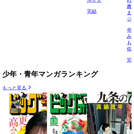
洋介犬
れ
農
完結
ま
ジ
寺
み
も
佐
完
少年・青年マンガランキング
もっと見る